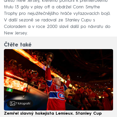
dresu New Jersey, kterému pomohl k premiérovému
titulu 13 góly v play off a obdržel Conn Smythe
Trophy pro nejužitečnějšího hráče vyřazovacích bojů.
V další sezoně se radoval ze Stanley Cupu s
Coloradem a v roce 2000 slavil další po návratu do
New Jersey.
Čtěte také
7
fotografií
Zemřel slavný hokejista Lemieux. Stanley Cup