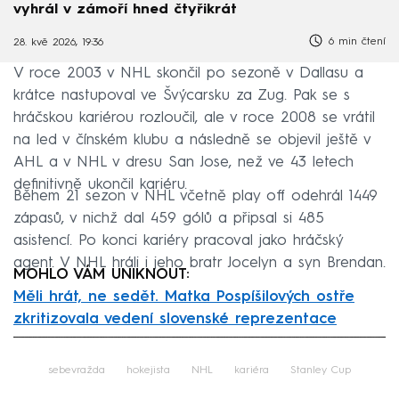
vyhrál v zámoří hned čtyřikrát
6 min čtení
28. kvě 2026, 19:36
V roce 2003 v NHL skončil po sezoně v Dallasu a
krátce nastupoval ve Švýcarsku za Zug. Pak se s
hráčskou kariérou rozloučil, ale v roce 2008 se vrátil
na led v čínském klubu a následně se objevil ještě v
AHL a v NHL v dresu San Jose, než ve 43 letech
definitivně ukončil kariéru.
Během 21 sezon v NHL včetně play off odehrál 1449
zápasů, v nichž dal 459 gólů a připsal si 485
asistencí. Po konci kariéry pracoval jako hráčský
agent. V NHL hráli i jeho bratr Jocelyn a syn Brendan.
MOHLO VÁM UNIKNOUT:
Měli hrát, ne sedět. Matka Pospíšilových ostře
zkritizovala vedení slovenské reprezentace
Failed to fetch
sebevražda
hokejista
NHL
kariéra
Stanley Cup