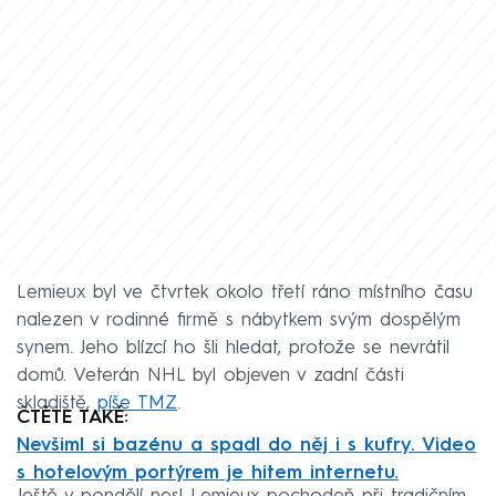
Lemieux byl ve čtvrtek okolo třetí ráno místního času
nalezen v rodinné firmě s nábytkem svým dospělým
synem. Jeho blízcí ho šli hledat, protože se nevrátil
domů. Veterán NHL byl objeven v zadní části
skladiště,
píše TMZ
.
ČTĚTE TAKÉ:
Nevšiml si bazénu a spadl do něj i s kufry. Video
s hotelovým portýrem je hitem internetu.