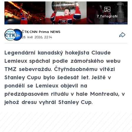
7 fotografií
ČTK
,
CNN Prima NEWS
28. kvě 2026, 22:14
Legendární kanadský hokejista Claude
Lemieux spáchal podle zámořského webu
TMZ sebevraždu. Čtyřnásobnému vítězi
Stanley Cupu bylo šedesát let. Ještě v
pondělí se Lemieux objevil na
předzápasovém rituálu v hale Montrealu, v
jehož dresu vyhrál Stanley Cup.