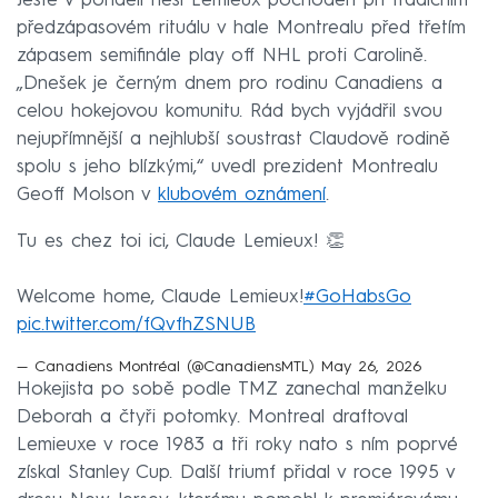
Ještě v pondělí nesl Lemieux pochodeň při tradičním
předzápasovém rituálu v hale Montrealu před třetím
zápasem semifinále play off NHL proti Carolině.
„Dnešek je černým dnem pro rodinu Canadiens a
celou hokejovou komunitu. Rád bych vyjádřil svou
nejupřímnější a nejhlubší soustrast Claudově rodině
spolu s jeho blízkými,“ uvedl prezident Montrealu
Geoff Molson v
klubovém oznámení
.
Tu es chez toi ici, Claude Lemieux! 👏
Welcome home, Claude Lemieux!
#GoHabsGo
pic.twitter.com/fQvfhZSNUB
— Canadiens Montréal (@CanadiensMTL)
May 26, 2026
Hokejista po sobě podle TMZ zanechal manželku
Deborah a čtyři potomky. Montreal draftoval
Lemieuxe v roce 1983 a tři roky nato s ním poprvé
získal Stanley Cup. Další triumf přidal v roce 1995 v