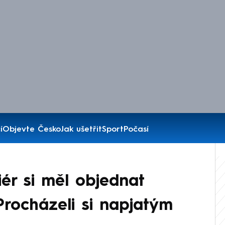
í
Objevte Česko
Jak ušetřit
Sport
Počasí
ér si měl objednat
Procházeli si napjatým