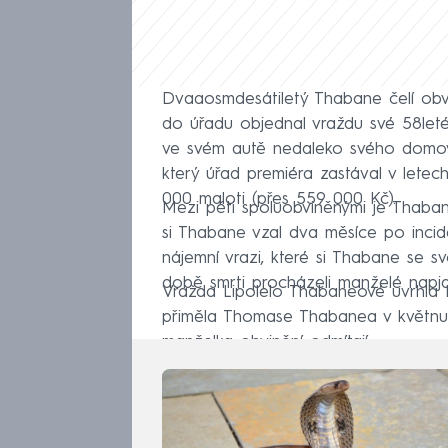
Dvaaosmdesátiletý Thabane čelí obvi
do úřadu objednal vraždu své 58leté
ve svém autě nedaleko svého domova
který úřad premiéra zastával v letec
000 maloti (přes 559 000 Kč).
Mezi pěti spoluobviněnými je Thaba
si Thabane vzal dva měsíce po incide
nájemní vrazi, které si Thabane se sv
době smrti procházeli manželé napj
Vražda Lipolelo Thabaneové uvrhla L
přiměla Thomase Thabanea v květnu
manželka obvinění odmítají.