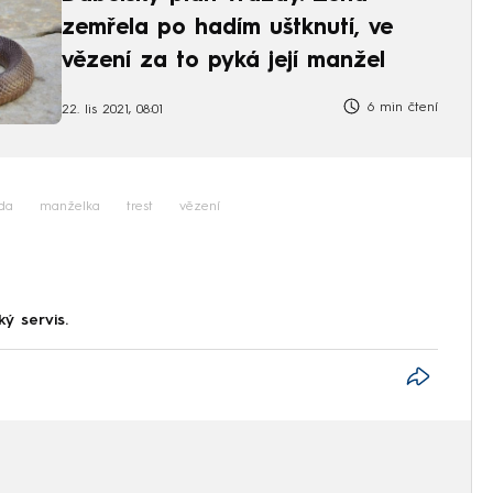
zemřela po hadím uštknutí, ve
vězení za to pyká její manžel
6 min čtení
22. lis 2021, 08:01
da
manželka
trest
vězení
ký servis.