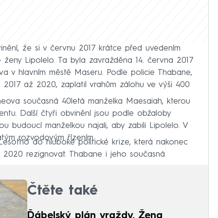
nění, že si v červnu 2017 krátce před uvedením
 ženy Lipolelo. Ta byla zavražděna 14. června 2017
 v hlavním městě Maseru. Podle policie Thabane,
h 2017 až 2020, zaplatil vrahům zálohu ve výši 400
neova současná 40letá manželka Maesaiah, kterou
ntu. Další čtyři obvinění jsou podle obžaloby
ou budoucí manželkou najali, aby zabili Lipolelo. V
atým rozvodovým řízením.
esotho do hluboké politické krize, která nakonec
 2020 rezignovat. Thabane i jeho současná
Čtěte také
Ďábelský plán vraždy. Žena