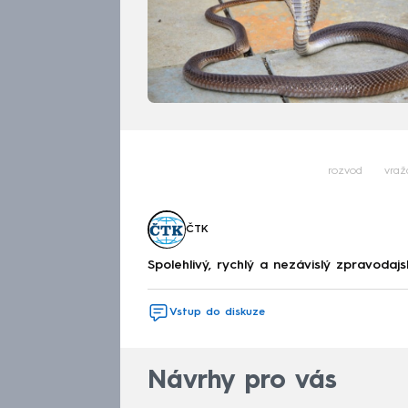
rozvod
vraž
ČTK
Spolehlivý, rychlý a nezávislý zpravodajs
Vstup do diskuze
Návrhy pro vás