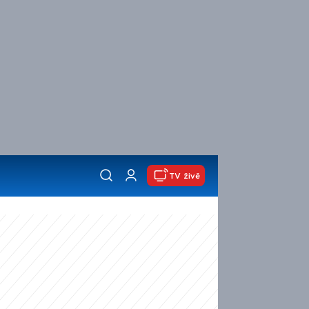
TV živě