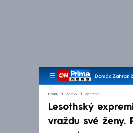
Domácí
Zahranič
Pořady
Domů
Zprávy
Zahraničí
Lesothský expremi
vraždu své ženy. 