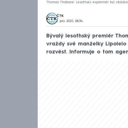
Thomas Thabane: Lesothský expremiér byl obžalo
ČTK
1. pro 2021, 08:34
Bývalý lesothský premiér Tho
vraždy své manželky Lipolelo
rozvést. Informuje o tom agen