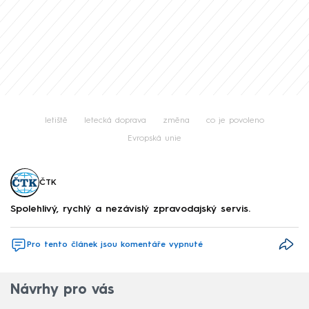
letiště
letecká doprava
změna
co je povoleno
Evropská unie
ČTK
Spolehlivý, rychlý a nezávislý zpravodajský servis.
Pro tento článek jsou komentáře vypnuté
Návrhy pro vás