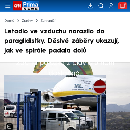
Domů
Zprávy
Zahraničí
Letadlo ve vzduchu narazilo do
paraglidistky. Děsivé záběry ukazují,
jak ve spirále padala dolů
Žádná položka z playlistu není
Výběr redakce
dostupná.