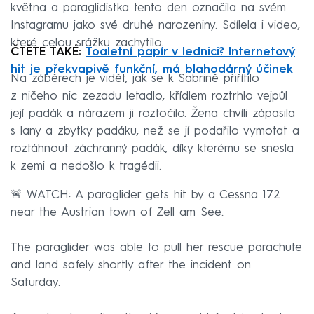
května a paraglidistka tento den označila na svém
Instagramu jako své druhé narozeniny. Sdílela i video,
které celou srážku zachytilo.
ČTĚTE TAKÉ:
Toaletní papír v lednici? Internetový
hit je překvapivě funkční, má blahodárný účinek
Na záběrech je vidět, jak se k Sabrině přiřítilo
z ničeho nic zezadu letadlo, křídlem roztrhlo vejpůl
její padák a nárazem ji roztočilo. Žena chvíli zápasila
s lany a zbytky padáku, než se jí podařilo vymotat a
roztáhnout záchranný padák, díky kterému se snesla
k zemi a nedošlo k tragédii.
🚨 WATCH: A paraglider gets hit by a Cessna 172
near the Austrian town of Zell am See.
The paraglider was able to pull her rescue parachute
and land safely shortly after the incident on
Saturday.