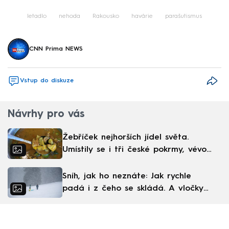
Failed to fetch
letadlo
nehoda
Rakousko
havárie
parašutismus
CNN Prima NEWS
Vstup do diskuze
Návrhy pro vás
Žebříček nejhorších jídel světa.
Umístily se i tři české pokrmy, vévodí
skandinávská kuchyně
Sníh, jak ho neznáte: Jak rychle
padá i z čeho se skládá. A vločky
nejsou bílé