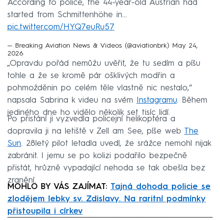
According to police, the 44-year-old Austrian had
started from Schmittenhöhe in…
pic.twitter.com/HYQ7euRu57
— Breaking Aviation News & Videos (@aviationbrk)
May 24,
2026
„Opravdu pořád nemůžu uvěřit, že tu sedím a píšu
tohle a že se kromě pár ošklivých modřin a
pohmožděnin po celém těle vlastně nic nestalo,“
napsala Sabrina k videu na svém
Instagramu
. Během
jediného dne ho vidělo několik set tisíc lidí.
Po přistání ji vyzvedla policejní helikoptéra a
dopravila ji na letiště v Zell am See, píše web
The
Sun
. 28letý pilot letadla uvedl, že srážce nemohl nijak
zabránit. I jemu se po kolizi podařilo bezpečně
přistát, hrůzně vypadající nehoda se tak obešla bez
zranění.
MOHLO BY VÁS ZAJÍMAT:
Tajná dohoda policie se
zlodějem lebky sv. Zdislavy. Na raritní podmínky
přistoupila i církev