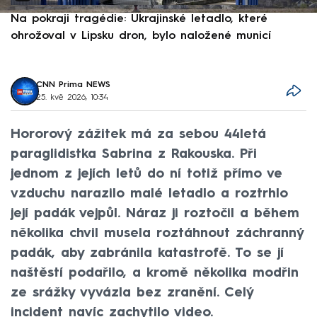
Na pokraji tragédie: Ukrajinské letadlo, které
P
ohrožoval v Lipsku dron, bylo naložené municí
e
CNN Prima NEWS
25. kvě 2026, 10:34
Hororový zážitek má za sebou 44letá
paraglidistka Sabrina z Rakouska. Při
jednom z jejích letů do ní totiž přímo ve
vzduchu narazilo malé letadlo a roztrhlo
její padák vejpůl. Náraz ji roztočil a během
několika chvil musela roztáhnout záchranný
padák, aby zabránila katastrofě. To se jí
naštěstí podařilo, a kromě několika modřin
ze srážky vyvázla bez zranění. Celý
incident navíc zachytilo video.