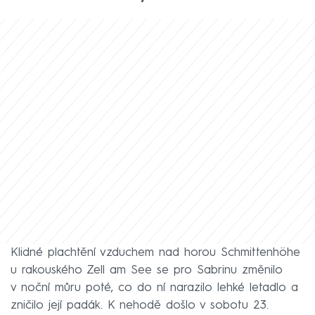
Klidné plachtění vzduchem nad horou Schmittenhöhe
u rakouského Zell am See se pro Sabrinu změnilo
v noční můru poté, co do ní narazilo lehké letadlo a
zničilo její padák. K nehodě došlo v sobotu 23.