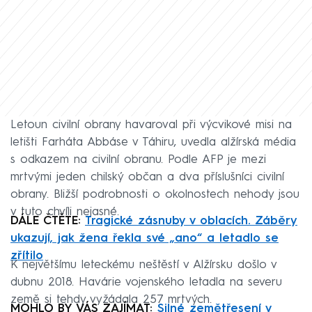
Letoun civilní obrany havaroval při výcvikové misi na
letišti Farháta Abbáse v Táhiru, uvedla alžírská média
s odkazem na civilní obranu. Podle AFP je mezi
mrtvými jeden chilský občan a dva příslušníci civilní
obrany. Bližší podrobnosti o okolnostech nehody jsou
v tuto chvíli nejasné.
DÁLE ČTĚTE:
Tragické zásnuby v oblacích. Záběry
ukazují, jak žena řekla své „ano“ a letadlo se
zřítilo
K největšímu leteckému neštěstí v Alžírsku došlo v
dubnu 2018. Havárie vojenského letadla na severu
země si tehdy vyžádala 257 mrtvých.
MOHLO BY VÁS ZAJÍMAT:
Silné zemětřesení v