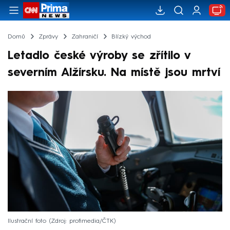
Domů
Zprávy
Zahraničí
Blízký východ
Letadlo české výroby se zřítilo v
severním Alžírsku. Na místě jsou mrtví
Ilustrační foto
Zdroj: profimedia/ČTK