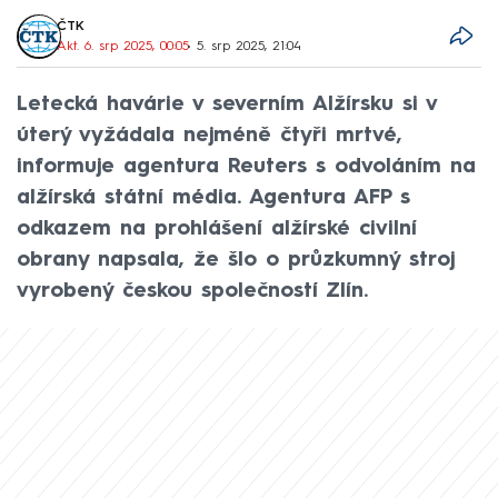
ČTK
Akt. 6. srp 2025, 00:05
• 5. srp 2025, 21:04
Letecká havárie v severním Alžírsku si v
úterý vyžádala nejméně čtyři mrtvé,
informuje agentura Reuters s odvoláním na
alžírská státní média. Agentura AFP s
odkazem na prohlášení alžírské civilní
obrany napsala, že šlo o průzkumný stroj
vyrobený českou společností Zlín.