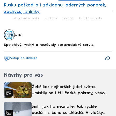
Rusku poškodilo i základnu jaderných ponorek,
zachycují snímky
Failed to fetch
dopravní nehoda
Alžírsko
obrana
letecká nehoda
ČTK
Spolehlivý, rychlý a nezávislý zpravodajský servis.
Vstup do diskuze
Návrhy pro vás
Žebříček nejhorších jídel světa.
Umístily se i tři české pokrmy, vévodí
skandinávská kuchyně
Sníh, jak ho neznáte: Jak rychle
padá i z čeho se skládá. A vločky