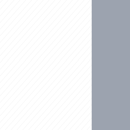
ideo
kat migranty do Česka? Sami by odešli, tvrdí exp
ické sebevraždě