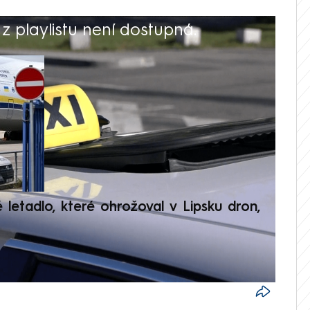
 playlistu není dostupná.
V
é letadlo, které ohrožoval v Lipsku dron,
Přilá
polit