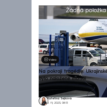
Žádná položka z
Výběr redakce
Video
Na pokraji tragédie: Ukrajinsk
bylo naložené municí
Kateřina Sejková
8. říj 2023, 08:15