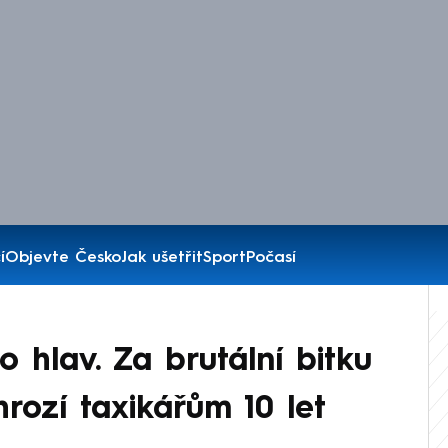
í
Objevte Česko
Jak ušetřit
Sport
Počasí
 hlav. Za brutální bitku
hrozí taxikářům 10 let