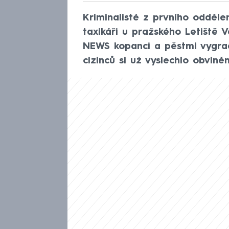
Kriminalisté z prvního odděle
taxikáři u pražského Letiště 
NEWS kopanci a pěstmi vygrad
cizinců si už vyslechlo obvině