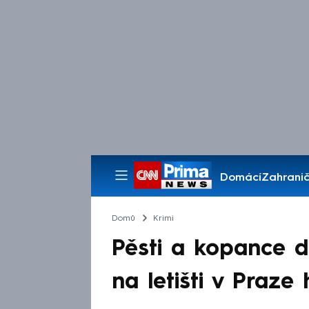
Domácí
Zahranič
Pořady
Domů
Krimi
Pěsti a kopance do
na letišti v Praze 