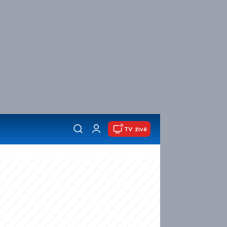
TV živě