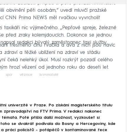
identu zadrželi. „Případ si poté převzali kriminalisté
ělili obvinění pěti osobám,“ uvedl mluvčí pražské
mací CNN Prima NEWS měl rvačkou vyvrcholit
taxikáři nic výjimečného. „Pepřové spreje, železné
 vše před zraky kolemjdoucích. Dokonce se jednou
“ napsal redakci bývalý zaměstnanec taxi služby.
hání trestného činu rvačka a dva z nich jsou navíc
a zdraví a těžké ublížení na zdraví ve stádiu
 nyní čeká nelehký úkol. Musí rozkrýt pozadí celého
ným hrozí vězení od jednoho roku do deseti let.
spor
věznice
kriminalisté
tní univerzitě v Praze. Po získání magisterského titulu
cím zpravodajství na FTV Prima. V redakci nakonec
í témata. Poté přišla další možnost, vyzkoušet si
 toho se dvakrát podívala do Bosny a Hercegoviny, kde
h a práci policistů - potápěčů v kontaminované řece