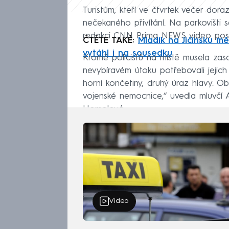
Turistům, kteří ve čtvrtek večer dora
nečekaného přivítání. Na parkovišti s
redakci CNN Prima NEWS video poslal,
ČTĚTE TAKÉ:
Mladík na Jičínsku mě
vytáhl i na sousedku
Kromě policistů na místě musela zas
nevybíravém útoku potřebovali jejich
horní končetiny, druhý úraz hlavy. O
vojenské nemocnice,“ uvedla mluvčí 
Homolová.
Video