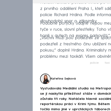
Několik taxikářů policisté ihned po inc
z prvního oddělení Praha I., kteří sd
policie Richard Hrdina. Podle infor
dlouhodobý spor o zákazníky.
Podobné potyčky údajně nejsou mezi 
tyče v ruce, slovní přestřelky. Toho
honili v autech na expres parkovišti,
„Všichni muži jsou podezřelí ze spác
podezřelí z trestného činu ublížení n
pokusu,“ doplnil Hrdina. Kriminalisty
problému mezi taxikáři. Všem obvině
policie
taxi
Kateřina Sejková
Vystudovala Mediální studia na Metropoli
se jí naskytla příležitost stáže v domá
zůstala tři roky. Natáčela hlavně sociáln
reportérskou práci v Krimi týmu. Během
točila mimo jiné v uprchlických táborec