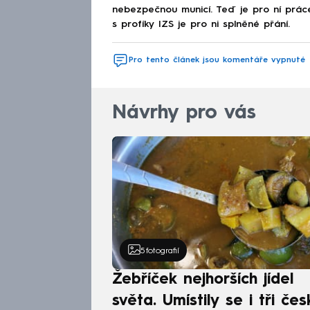
nebezpečnou municí. Teď je pro ní práce 
s profíky IZS je pro ni splněné přání.
Pro tento článek jsou komentáře vypnuté
Návrhy pro vás
5
fotografií
Žebříček nejhorších jídel
světa. Umístily se i tři čes