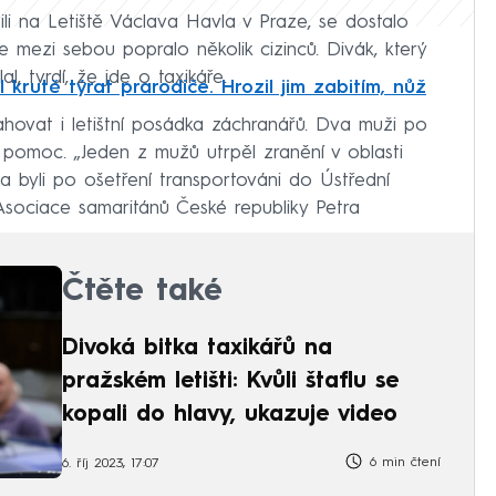
zili na Letiště Václava Havla v Praze, se dostalo
e mezi sebou popralo několik cizinců. Divák, který
 tvrdí, že jde o taxikáře.
l krutě týrat prarodiče. Hrozil jim zabitím, nůž
ahovat i letištní posádka záchranářů. Dva muži po
 pomoc. „Jeden z mužů utrpěl zranění v oblasti
ba byli po ošetření transportováni do Ústřední
Asociace samaritánů České republiky Petra
Čtěte také
Divoká bitka taxikářů na
pražském letišti: Kvůli štaflu se
kopali do hlavy, ukazuje video
6 min čtení
6. říj 2023, 17:07