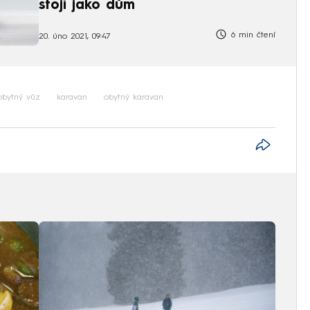
stojí jako dům
6 min čtení
20. úno 2021, 09:47
obytný vůz
karavan
obytný karavan