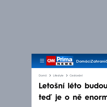
Domácí
Zahranič
Pořady
Domů
Lifestyle
Cestování
Letošní léto budo
teď je o ně enormn