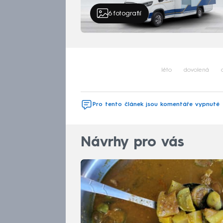
6
fotografií
léto
dovolená
Pro tento článek jsou komentáře vypnuté
Návrhy pro vás