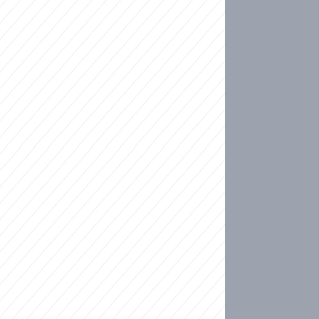
ideo
kat migranty do Česka? Sami by odešli, tvrdí exp
ické sebevraždě