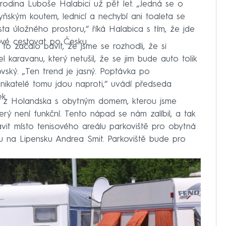
odina Luboše Halabici už pět let. „Jedná se o
ňským koutem, lednicí a nechybí ani toaleta se
a úložného prostoru,“ říká Halabica s tím, že jde
ové cestovat po Česku.
 to začalo bavit, že jsme se rozhodli, že si
 karavanu, který netušil, že se jim bude auto tolik
ovský. „Ten trend je jasný. Poptávka po
nikatelé tomu jdou naproti,“ uvádí předseda
k.
na z Holandska s obytným domem, kterou jsme
erý není funkční. Tento nápad se nám zalíbil, a tak
vit místo tenisového areálu parkoviště pro obytná
elu na Lipensku Andrea Smit. Parkoviště bude pro