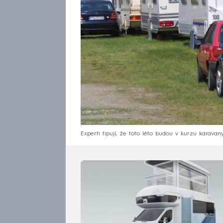
Experti tipují, že toto léto budou v kurzu karavany