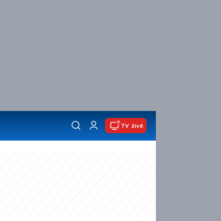
TV živě