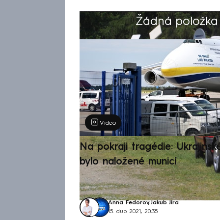
Žádná položka z
Výběr redakce
Video
Na pokraji tragédie: Ukrajinsk
bylo naložené municí
Anna Fedorov
,
Jakub Jíra
15. dub 2021, 20:35