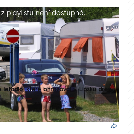
 playlistu není dostupná.
V
é letadlo, které ohrožoval v Lipsku dron,
Přilá
polit