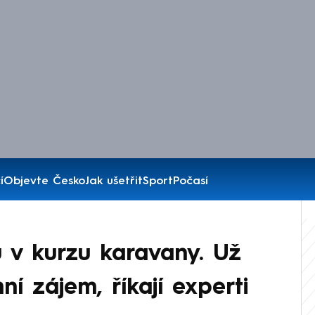
í
Objevte Česko
Jak ušetřit
Sport
Počasí
u v kurzu karavany. Už
í zájem, říkají experti