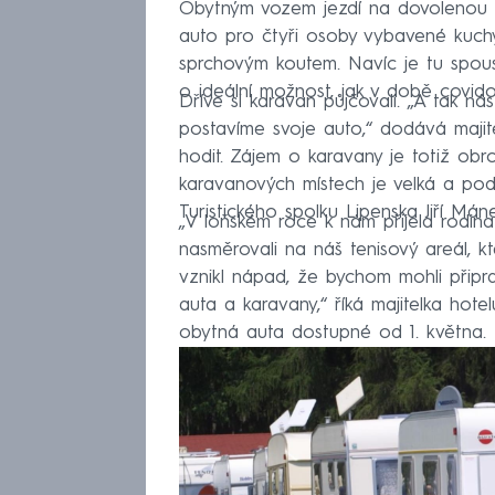
Obytným vozem jezdí na dovolenou r
auto pro čtyři osoby vybavené kuchy
sprchovým koutem. Navíc je tu spoust
o ideální možnost, jak v době covid
Dříve si karavan půjčovali. „A tak nás
postavíme svoje auto,“ dodává majitel
hodit. Zájem o karavany je totiž obr
karavanových místech je velká a pod
Turistického spolku Lipenska Jiří Máne
„V loňském roce k nám přijela rodi
nasměrovali na náš tenisový areál, kt
vznikl nápad, že bychom mohli připra
auta a karavany,“ říká majitelka hot
obytná auta dostupné od 1. května.