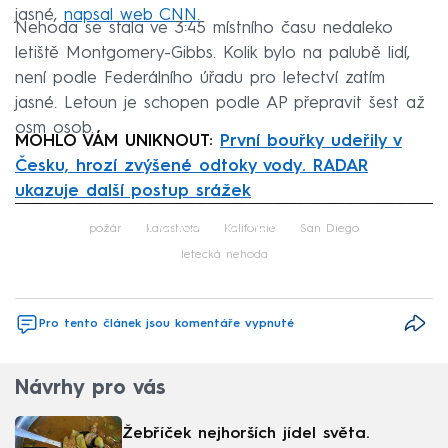
jasné,
napsal web CNN.
Nehoda se stala ve 3:45 místního času nedaleko
letiště Montgomery-Gibbs. Kolik bylo na palubě lidí,
není podle Federálního úřadu pro letectví zatím
jasné. Letoun je schopen podle AP přepravit šest až
osm osob.
MOHLO VÁM UNIKNOUT:
První bouřky udeřily v
Česku, hrozí zvýšené odtoky vody. RADAR
ukazuje další postup srážek
Failed to fetch
požár
katastrofa
Kalifornie
San Diego
letecká nehoda
Pro tento článek jsou komentáře vypnuté
Návrhy pro vás
Žebříček nejhorších jídel světa.