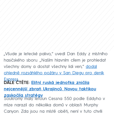
„Všude je letecké palivo,“ uvedl Dan Eddy z místního
hasičského sboru. „Naším hlavním cílem je prohledat
všechny domy a dostat všechny lidi ven,“
dodal
ohledně rozsáhlého požáru v San Diegu pro deník
Express.
DÁLE ČTĚTE:
Elitní ruská jednotka zničila
nejcennější zbraň Ukrajinců. Novou taktikou
zaskočila stratégy
Soukromý malý letoun Cessna 550 podle Eddyho v
mlze narazil do několika domů v oblasti Murphy
Canyon. Zda jsou na místě oběti, není v tuto chvíli