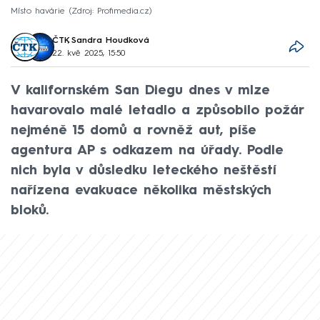
Místo havárie
Zdroj: Profimedia.cz
ČTK
,
Sandra Houdková
22. kvě 2025, 15:50
V kalifornském San Diegu dnes v mlze
havarovalo malé letadlo a způsobilo požár
nejméně 15 domů a rovněž aut, píše
agentura AP s odkazem na úřady. Podle
nich byla v důsledku leteckého neštěstí
nařízena evakuace několika městských
bloků.