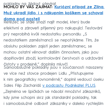
pokladny na žádost otevírat.
MOHLO BY VÁS ZAJÍMAT:
Kuriózní případ ze Zlína.
Muž ukradl jídlo, i s nákupním košíkem se schoval
doma pod postelí
Řetězec se stále snaží najít model, který bude
efektivní a zároveň příjemný pro nakupující. Testování
prý neprobíhá kvůli nedostatku personálu. „S
nedostatkem zaměstnanců se nepotýkáme. Tím, že
obsluhu pokladen zajistí jeden zaměstnanec, se
mohou ostatní věnovat dalším činnostem, jako jsou
doplňování zboží, kontrolování čerstvosti a udržování
čistoty v prodejně,“ doplnila mluvčí.
Samoobslužné pokladny jsou v současnosti nasazeny
ve více než stovce prodejen Lidlu. „Přistupujeme
k nim geograficky rovnoměrně,“ doplnil vedoucí úseku
Sales Filip Zachariáš
v podcastu Podnikatel PLUS
.
„Zejména ve špičkách se násobí množství zákazníků,
kdy jsme schopni skrz jak standardní pokladny, tak
i samoobslužné odbavit zákazníky v daleko rychlejším