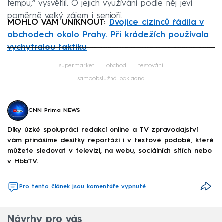
tempu,“ vysvětlil. O jejich využívání podle něj jeví
poměrně velký zájem i senioři.
MOHLO VÁM UNIKNOUT:
Dvojice cizinců řádila v
obchodech okolo Prahy. Při krádežích používala
vychytralou taktiku
Failed to fetch
supermarket
obchod
testování
samoobslužná pokladna
CNN Prima NEWS
Díky úzké spolupráci redakcí online a TV zpravodajství
vám přinášíme desítky reportáží i v textové podobě, které
můžete sledovat v televizi, na webu, sociálních sítích nebo
v HbbTV.
Pro tento článek jsou komentáře vypnuté
Návrhy pro vás