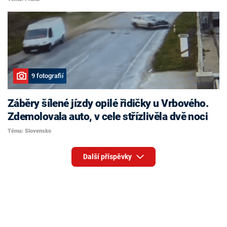
9 fotografií
Záběry šílené jízdy opilé řidičky u Vrbového.
Zdemolovala auto, v cele střízlivěla dvě noci
Téma: Slovensko
Další příspěvky