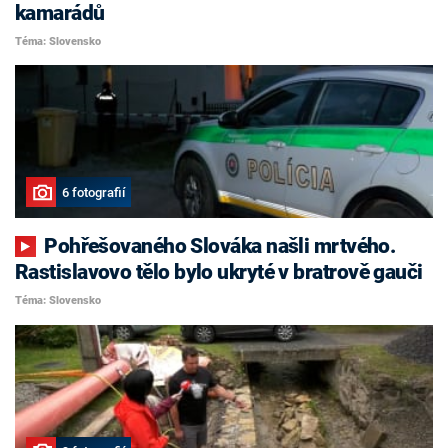
kamarádů
Téma: Slovensko
6 fotografií
Pohřešovaného Slováka našli mrtvého.
Rastislavovo tělo bylo ukryté v bratrově gauči
Téma: Slovensko