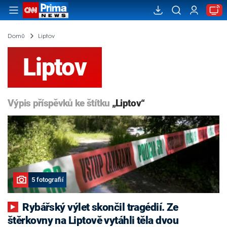
Domů
Liptov
Liptov
Výpis příspěvků ke štítku
„Liptov“
5 fotografií
Rybářský výlet skončil tragédií. Ze
štěrkovny na Liptově vytáhli těla dvou