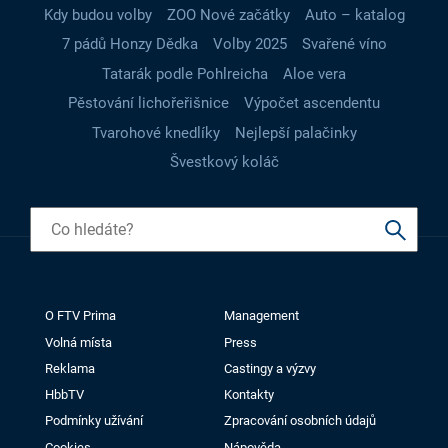
Kdy budou volby
ZOO Nové začátky
Auto – katalog
7 pádů Honzy Dědka
Volby 2025
Svařené víno
Tatarák podle Pohlreicha
Aloe vera
Pěstování lichořeřišnice
Výpočet ascendentu
Tvarohové knedlíky
Nejlepší palačinky
Švestkový koláč
O FTV Prima
Management
Volná místa
Press
Reklama
Castingy a výzvy
HbbTV
Kontakty
Podmínky užívání
Zpracování osobních údajů
Cookies
Nápověda