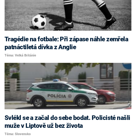
Tragédie na fotbale: Při zápase náhle zemřela
patnáctiletá dívka z Anglie
Téma: Velká Británie
Svlékl se a začal do sebe bodat. Policisté našli
muže v Liptově už bez života
Téma: Slovensko