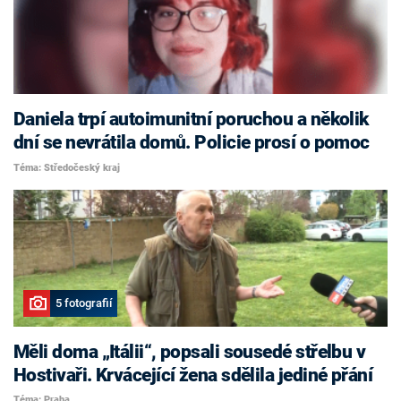
Daniela trpí autoimunitní poruchou a několik
dní se nevrátila domů. Policie prosí o pomoc
Téma: Středočeský kraj
5 fotografií
Měli doma „Itálii“, popsali sousedé střelbu v
Hostivaři. Krvácející žena sdělila jediné přání
Téma: Praha