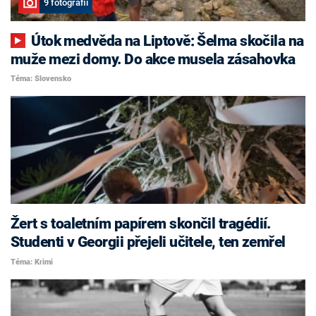
9 fotografií
Útok medvěda na Liptově: Šelma skočila na
muže mezi domy. Do akce musela zásahovka
Téma: Slovensko
Žert s toaletním papírem skončil tragédií.
Studenti v Georgii přejeli učitele, ten zemřel
Téma: Krimi