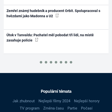
Zemřel známý hudebník a producent Orbit. Spolupracoval s
hvězdami jako Madonna a U2
Útok v Tanvaldu: Pachatel měl pobodat tři lidi, na místě
zasahuje policie
Populární témata
Jak zhubnout
Nejlepší filmy 2024
Nejlepší horory
TV program
Změna času
Partie
Počasí