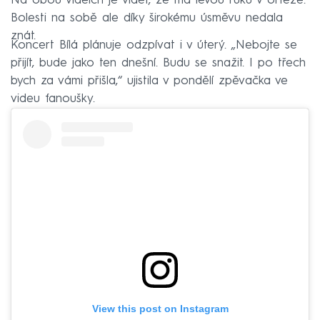
Na obou videích je vidět, že má levou ruku v ortéze.
Bolesti na sobě ale díky širokému úsměvu nedala
znát.
Koncert Bílá plánuje odzpívat i v úterý. „Nebojte se
přijít, bude jako ten dnešní. Budu se snažit. I po třech
bych za vámi přišla,“ ujistila v pondělí zpěvačka ve
videu fanoušky.
View this post on Instagram