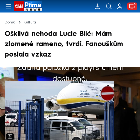
Domů
Kultura
Ošklivá nehoda Lucie Bílé: Mám
zlomené rameno, tvrdí. Fanouškům
poslala vzkaz
Žádná položka z playlistu není
Výběr redakce
dostupná.