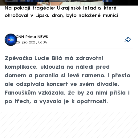
Na pokraji tragédie: Ukrajinské letadlo, které
P
ohrožoval v Lipsku dron, bylo naložené municí
e
CNN Prima NEWS
28. pro 2021, 08:04
Zpěvačka Lucie Bílá má zdravotní
komplikace, uklouzla na náledí před
domem a poranila si levé rameno. I přesto
ale odzpívala koncert ve svém divadle.
Fanouškům vzkázala, že by za nimi přišla i
po třech, a vyzvala je k opatrnosti.