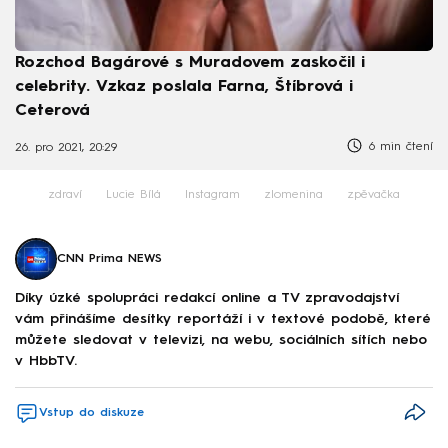
Rozchod Bagárové s Muradovem zaskočil i
celebrity. Vzkaz poslala Farna, Štíbrová i
Ceterová
6 min čtení
26. pro 2021, 20:29
zdraví
Lucie Bílá
Instagram
zlomenina
zpěvačka
CNN Prima NEWS
Díky úzké spolupráci redakcí online a TV zpravodajství
vám přinášíme desítky reportáží i v textové podobě, které
můžete sledovat v televizi, na webu, sociálních sítích nebo
v HbbTV.
Vstup do diskuze