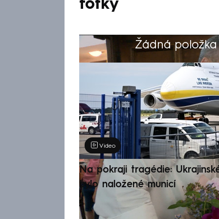
fotky
Žádná položka z
Výběr redakce
Video
Na pokraji tragédie: Ukrajinsk
bylo naložené municí