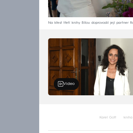
Na křest třetí knihy Bílou doprovodil její partner Ra
Video
Karel Gott
kniha