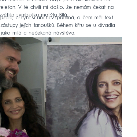
 telefon. V té chvíli mi došlo, že nemám čekat na
ětlila symboliku motýla Bílá.
psala, a nyní si ani nevzpomíná, o čem měl text
 zástupy jejích fanoušků. Během křtu se u divadla
 jako milá a nečekaná návštěva.