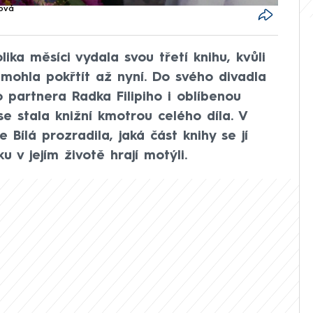
ová
ika měsíci vydala svou třetí knihu, kvůli
 mohla pokřtít až nyní. Do svého divadla
partnera Radka Filipiho i oblíbenou
e stala knižní kmotrou celého díla. V
Bílá prozradila, jaká část knihy se jí
u v jejím životě hrají motýli.