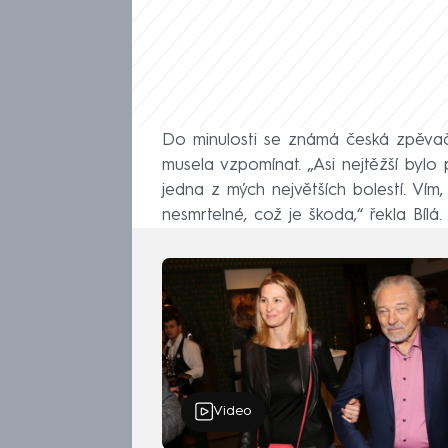
Do minulosti se známá česká zpěvačka
musela vzpomínat. „Asi nejtěžší bylo
jedna z mých největších bolestí. Vím
nesmrtelné, což je škoda,“ řekla Bílá.
Video