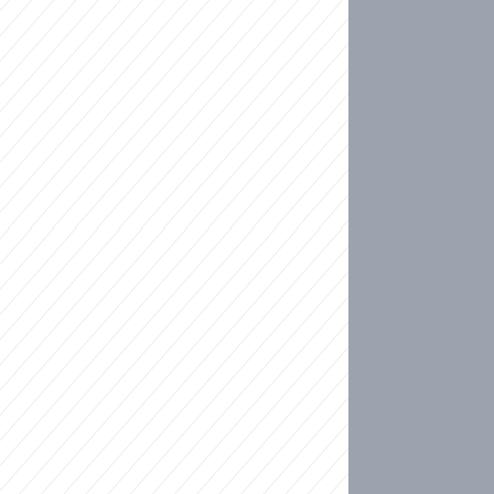
ideo
kat migranty do Česka? Sami by odešli, tvrdí exp
ické sebevraždě