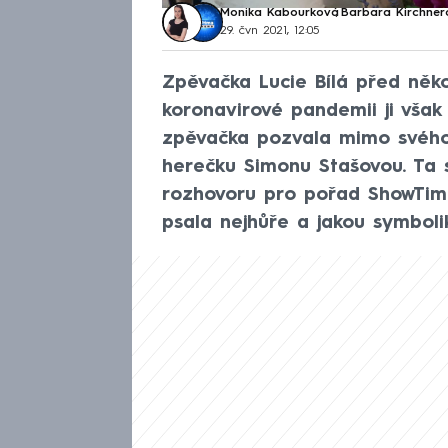
Monika Kabourková
,
Barbara Kirchner
29. čvn 2021, 12:05
Zpěvačka Lucie Bílá před někol
koronavirové pandemii ji však
zpěvačka pozvala mimo svého 
herečku Simonu Stašovou. Ta s
rozhovoru pro pořad ShowTime 
psala nejhůře a jakou symbolik