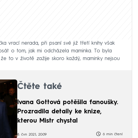
 vrací nerada, při psaní své již třetí knihy však
 psát o tom, jak mi odcházela maminka. To byla
, že to v životě zažije skoro každý, maminky nejsou
Čtěte také
Ivana Gottová potěšila fanoušky.
Prozradila detaily ke knize,
kterou Mistr chystal
6 min čtení
8. čvn 2021, 20:09