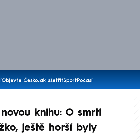
í
Objevte Česko
Jak ušetřit
Sport
Počasí
a novou knihu: O smrti
ko, ještě horší byly