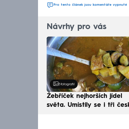
Pro tento článek jsou komentáře vypnuté
Návrhy pro vás
5
fotografií
Žebříček nejhorších jídel
světa. Umístily se i tři čes
pokrmy, vévodí skandináv
kuchyně