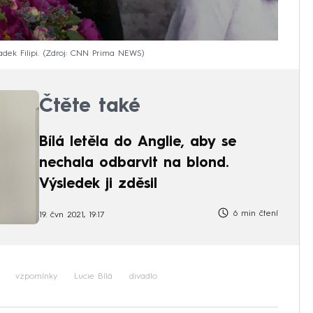
dek Filipi.
Zdroj: CNN Prima NEWS
Čtěte také
Bílá letěla do Anglie, aby se
nechala odbarvit na blond.
Výsledek ji zděsil
6 min čtení
19. čvn 2021, 19:17
vzpomínky
Lucie Bílá
divadlo