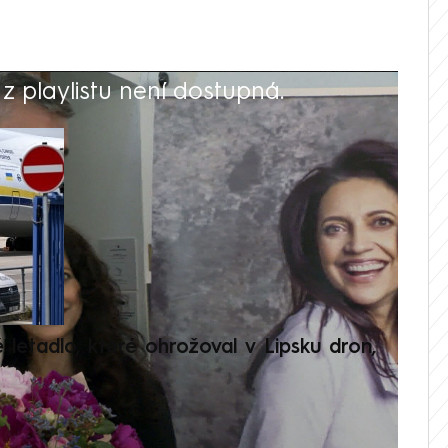
 playlistu není dostupná.
V
é letadlo, které ohrožoval v Lipsku dron,
Přilá
polit