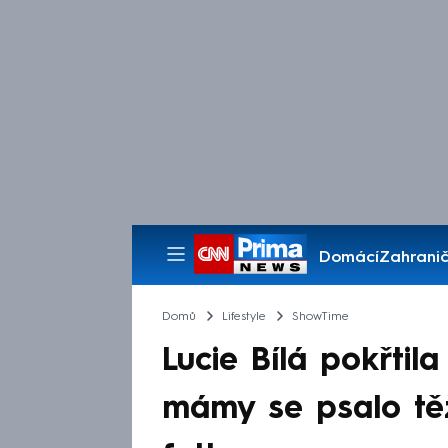
Domácí
Zahranič
Pořady
Domů
Lifestyle
ShowTime
Lucie Bílá pokřtil
mámy se psalo těž