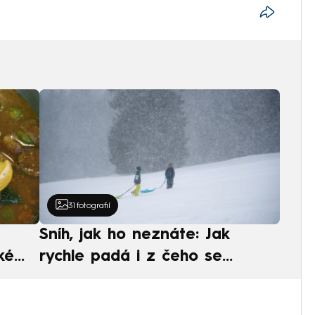
31
fotografií
Sníh, jak ho neznáte: Jak
ké
rychle padá i z čeho se
ská
skládá. A vločky nejsou bílé