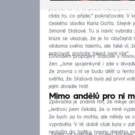
„Občas se mi to psalo těžko, ještě h
ráda to, co přijde,“ pokračovala. V 
českého slavíka Karla Gotta. Stejně
Simoně Stašové. Tu si navíc vybrala 
knize se ukazuje, že je to obyčejná h
vědoma svého talentu, ale také ví, 
pracovat, protože talent není vše“.
Důvodem propojení Stašové s novou 
žen. „Jsme spojenkyně i zde v divadl
že zrovna s ní se budu dělit o tento
svěřila, že Stašová byla její první vo
jejím divadle hrát.
Mimo andělů pro ni ma
Zpěvačka je známá tím, že miluje andě
„Jednou jsem čekala, že o mně vyjde
že bych za to mohla, ale někdy se 
vyprávěla. V té době však byla v zahr
nedošla do trafiky, noviny daného mé
„Sedím na balkoně v hotelu, koukám