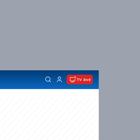
TV živě