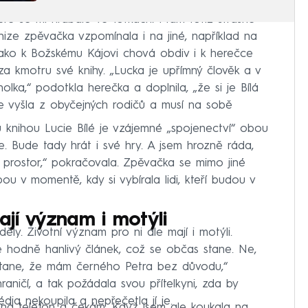
ůře se mi hrabalo ve fotkách. Mám totiž strašně
knize zpěvačka vzpomínala i na jiné, například na
 jako k Božskému Kájovi chová obdiv i k herečce
za kmotru své knihy. „Lucka je upřímný člověk a v
olka,“ podotkla herečka a doplnila, „že si je Bílá
že vyšla z obyčejných rodičů a musí na sobě
knihou Lucie Bílé je vzájemné „spojenectví“ obou
e. Bude tady hrát i své hry. A jsem hrozně ráda,
 prostor,“ pokračovala. Zpěvačka se mimo jiné
lbou v momentě, kdy si vybírala lidi, kteří budou v
jí význam i motýli
ly. Životní význam pro ni ale mají i motýli.
 hodně hanlivý článek, což se občas stane. Ne,
stane, že mám černého Petra bez důvodu,“
aničí, a tak požádala svou přítelkyni, zda by
dia nekoupila a nepřečetla jí je.
 na telefon a čekám. Když jsem ale koukala na