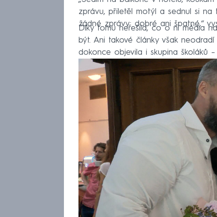
zprávu, přiletěl motýl a sednul si na
žádné zprávy: dobré ani špatné,“ vysv
Díky tomu neřešila, co o ní média na
být. Ani takové články však neodradí
dokonce objevila i skupina školáků –