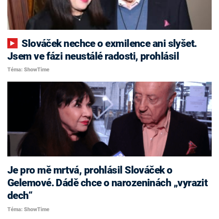
Slováček nechce o exmilence ani slyšet.
Jsem ve fázi neustálé radosti, prohlásil
Téma: ShowTime
Je pro mě mrtvá, prohlásil Slováček o
Gelemové. Dádě chce o narozeninách „vyrazit
dech“
Téma: ShowTime