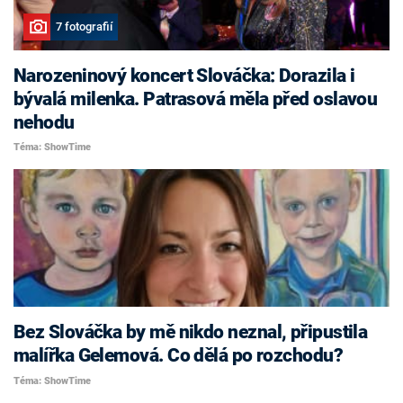
7 fotografií
Narozeninový koncert Slováčka: Dorazila i
bývalá milenka. Patrasová měla před oslavou
nehodu
Téma: ShowTime
Bez Slováčka by mě nikdo neznal, připustila
malířka Gelemová. Co dělá po rozchodu?
Téma: ShowTime