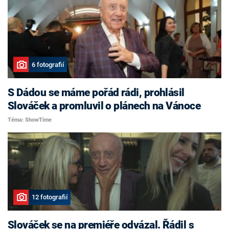
6 fotografií
S Dádou se máme pořád rádi, prohlásil
Slováček a promluvil o plánech na Vánoce
Téma: ShowTime
12 fotografií
Slováček se na premiéře odvázal. Řádil s