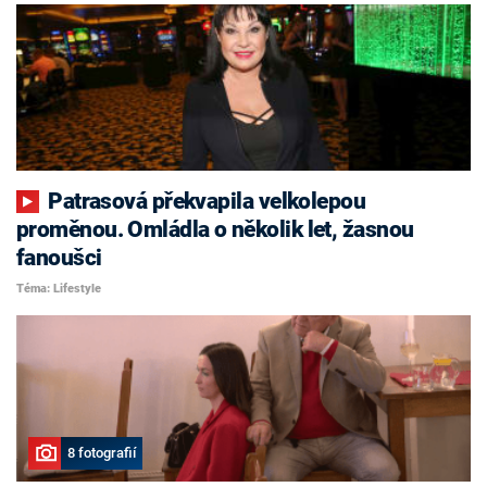
Patrasová překvapila velkolepou
proměnou. Omládla o několik let, žasnou
fanoušci
Téma: Lifestyle
8 fotografií