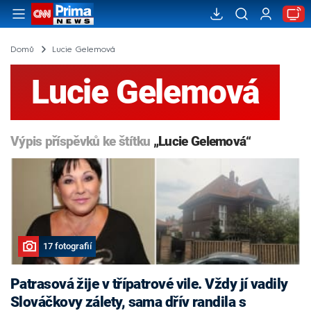
Domů
Lucie Gelemová
Lucie Gelemová
Výpis příspěvků ke štítku
„Lucie Gelemová“
17 fotografií
Patrasová žije v třípatrové vile. Vždy jí vadily
Slováčkovy zálety, sama dřív randila s