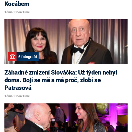
Kocábem
Téma: ShowTime
6 fotografií
Záhadné zmizení Slováčka: Už týden nebyl
doma. Bojí se mě a má proč, zlobí se
Patrasová
Téma: ShowTime