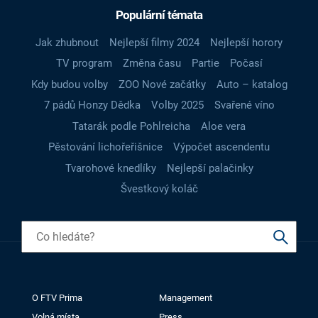
Populární témata
Jak zhubnout
Nejlepší filmy 2024
Nejlepší horory
TV program
Změna času
Partie
Počasí
Kdy budou volby
ZOO Nové začátky
Auto – katalog
7 pádů Honzy Dědka
Volby 2025
Svařené víno
Tatarák podle Pohlreicha
Aloe vera
Pěstování lichořeřišnice
Výpočet ascendentu
Tvarohové knedlíky
Nejlepší palačinky
Švestkový koláč
O FTV Prima
Management
Volná místa
Press