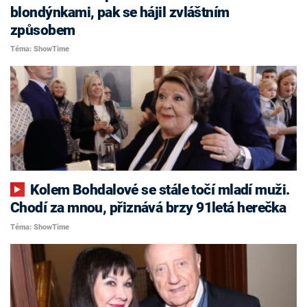
blondýnkami, pak se hájil zvláštním
způsobem
Téma: ShowTime
Kolem Bohdalové se stále točí mladí muži.
Chodí za mnou, přiznává brzy 91letá herečka
Téma: ShowTime