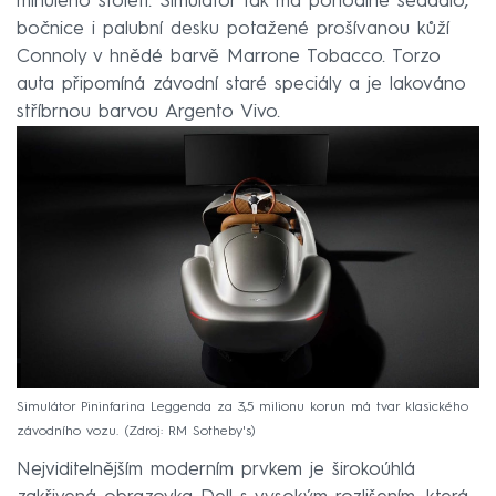
minulého století. Simulátor tak má pohodlné sedadlo,
bočnice i palubní desku potažené prošívanou kůží
Connoly v hnědé barvě Marrone Tobacco. Torzo
auta připomíná závodní staré speciály a je lakováno
stříbrnou barvou Argento Vivo.
Simulátor Pininfarina Leggenda za 3,5 milionu korun má tvar klasického
závodního vozu.
Zdroj: RM Sotheby's
Nejviditelnějším moderním prvkem je širokoúhlá