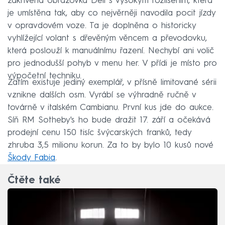
zakřivená obrazovka Dell s vysokým rozlišením, která
je umístěna tak, aby co nejvěrněji navodila pocit jízdy
v opravdovém voze. Ta je doplněna o historicky
vyhlížející volant s dřevěným věncem a převodovku,
která poslouží k manuálnímu řazení. Nechybí ani volič
pro jednodušší pohyb v menu her. V přídi je místo pro
výpočetní techniku.
Zatím existuje jediný exemplář, v přísně limitované sérii
vznikne dalších osm. Vyrábí se výhradně ručně v
továrně v italském Cambianu. První kus jde do aukce.
Síň RM Sotheby's ho bude dražit 17. září a očekává
prodejní cenu 150 tisíc švýcarských franků, tedy
zhruba 3,5 milionu korun. Za to by bylo 10 kusů nové
Škody Fabia
.
Čtěte také