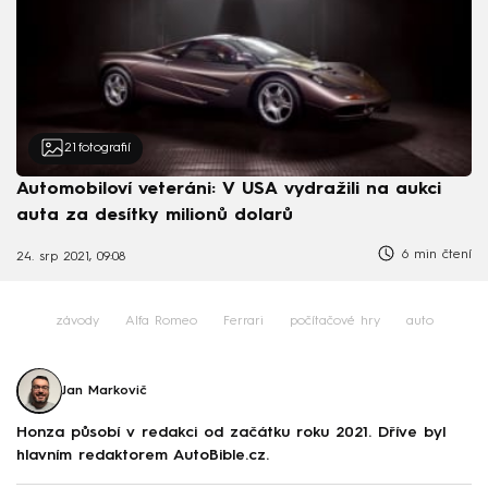
21
fotografií
Automobiloví veteráni: V USA vydražili na aukci
auta za desítky milionů dolarů
6 min čtení
24. srp 2021, 09:08
závody
Alfa Romeo
Ferrari
počítačové hry
auto
Jan Markovič
Honza působí v redakci od začátku roku 2021. Dříve byl
hlavním redaktorem AutoBible.cz.