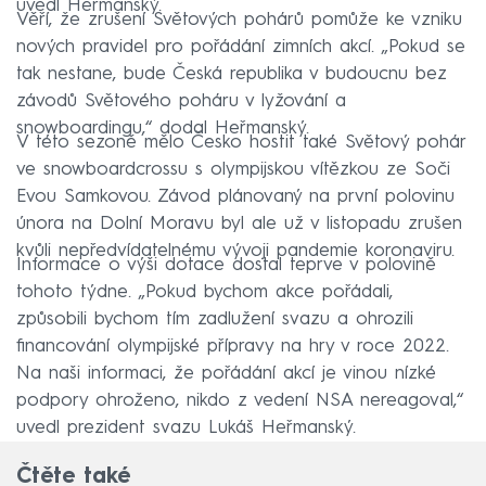
uvedl Heřmanský.
Věří, že zrušení Světových pohárů pomůže ke vzniku
nových pravidel pro pořádání zimních akcí. „Pokud se
tak nestane, bude Česká republika v budoucnu bez
závodů Světového poháru v lyžování a
snowboardingu,“ dodal Heřmanský.
V této sezoně mělo Česko hostit také Světový pohár
ve snowboardcrossu s olympijskou vítězkou ze Soči
Evou Samkovou. Závod plánovaný na první polovinu
února na Dolní Moravu byl ale už v listopadu zrušen
kvůli nepředvídatelnému vývoji pandemie koronaviru.
Informace o výši dotace dostal teprve v polovině
tohoto týdne. „Pokud bychom akce pořádali,
způsobili bychom tím zadlužení svazu a ohrozili
financování olympijské přípravy na hry v roce 2022.
Na naši informaci, že pořádání akcí je vinou nízké
podpory ohroženo, nikdo z vedení NSA nereagoval,“
uvedl prezident svazu Lukáš Heřmanský.
Čtěte také