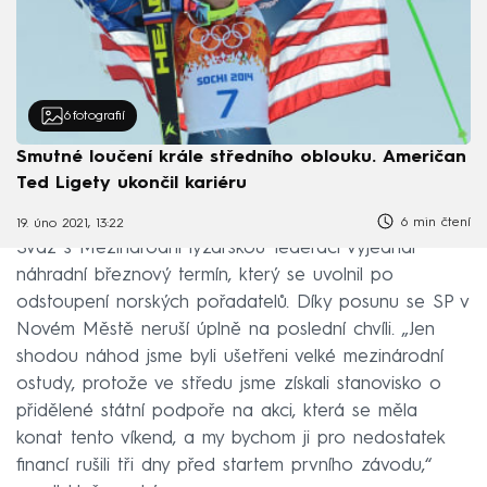
6
fotografií
Smutné loučení krále středního oblouku. Američan
Ted Ligety ukončil kariéru
6 min čtení
19. úno 2021, 13:22
Svaz s Mezinárodní lyžařskou federací vyjednal
náhradní březnový termín, který se uvolnil po
odstoupení norských pořadatelů. Díky posunu se SP v
Novém Městě neruší úplně na poslední chvíli. „Jen
shodou náhod jsme byli ušetřeni velké mezinárodní
ostudy, protože ve středu jsme získali stanovisko o
přidělené státní podpoře na akci, která se měla
konat tento víkend, a my bychom ji pro nedostatek
financí rušili tři dny před startem prvního závodu,“