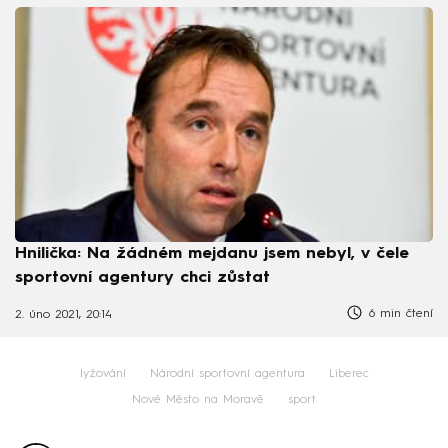
Hnilička: Na žádném mejdanu jsem nebyl, v čele
sportovní agentury chci zůstat
6 min čtení
2. úno 2021, 20:14
lyžování
Národní sportovní agentura
Liberec
Nové Město na Moravě
sport