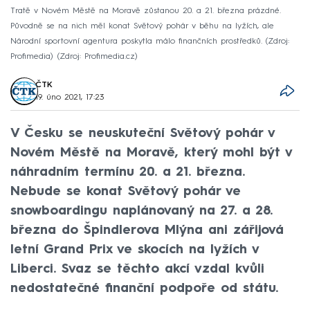
Tratě v Novém Městě na Moravě zůstanou 20. a 21. března prázdné.
Původně se na nich měl konat Světový pohár v běhu na lyžích, ale
Národní sportovní agentura poskytla málo finančních prostředků. (Zdroj:
Profimedia)
Zdroj: Profimedia.cz
ČTK
19. úno 2021, 17:23
V Česku se neuskuteční Světový pohár v
Novém Městě na Moravě, který mohl být v
náhradním termínu 20. a 21. března.
Nebude se konat Světový pohár ve
snowboardingu naplánovaný na 27. a 28.
března do Špindlerova Mlýna ani zářijová
letní Grand Prix ve skocích na lyžích v
Liberci. Svaz se těchto akcí vzdal kvůli
nedostatečné finanční podpoře od státu.