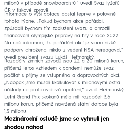
milionů v případě snowboardistů,“ uvedl Svaz lyžařů
ČR v tiskové zprávě.
Informace o výši dotace dostal teprve v polovině
tohoto týdne. „Pokud bychom akce pořádali,
způsobili bychom tím zadlužení svazu a ohrozili
financování olympijské přípravy na hry v roce 2022.
Na naši informaci, že pořádání akcí je vinou nízké
podpory ohroženo, nikdo z vedení NSA nereagoval,“
uvedl prezident svazu Lukáš Heřmanský.
Rozpočty zimních závodů jsou 22 a 20 milionů korun,
přičemž letos vzhledem k pandemii nemůže svaz
počítat s příjmy ze vstupného a doprovodných akcí.
„Naopak jsme museli kkalkulovat s milionovými extra
náklady na proticovidová opatření,“ uvedl Heřmanský.
Letní Grand Prix skokanů měla mít rozpočet 3,6
milionu korun, přičemž navržená státní dotace byla
1,3 milionu.
Mezinárodní ostudě jsme se vyhnuli jen
shodou náhod