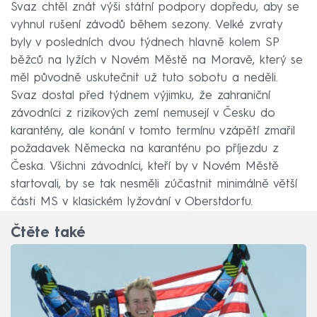
Svaz chtěl znát výši státní podpory dopředu, aby se
vyhnul rušení závodů během sezony. Velké zvraty
byly v posledních dvou týdnech hlavně kolem SP
běžců na lyžích v Novém Městě na Moravě, který se
měl původně uskutečnit už tuto sobotu a neděli.
Svaz dostal před týdnem výjimku, že zahraniční
závodníci z rizikových zemí nemusejí v Česku do
karantény, ale konání v tomto termínu vzápětí zmařil
požadavek Německa na karanténu po příjezdu z
Česka. Všichni závodníci, kteří by v Novém Městě
startovali, by se tak nesměli zúčastnit minimálně větší
části MS v klasickém lyžování v Oberstdorfu.
Čtěte také