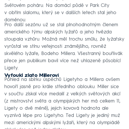
Světovém poháru. Na domácí půdě v Park City
v obřím slalomu, který se v dalších letech stal jeho
doménou.
Pro další sezónu už se stal plnohodnotným členem
amerického týmu alpských lyžařů a jeho hvězda
stoupala vzhůru. Možná měl trochu smůlu, že lyžařsky
vyrůstal ve stínu veřejnosti známějšího, rovněž
skvělého lyžaře, Bodeho Millera. Všestranný bouřlivák
přece jen publikum bavil více než uhlazeně působící
Ligety.
Vyfoukl zlato Millerovi
Pohled na sbírku úspěchů Ligetyho a Millera ovšem
hovoří jasně pro krále středního oblouku. Miller sice
v součtu získal více medailí z velkých světových akcí
(z mistrovství světa a olympijských her má celkem 11,
Ligety o dvě méně), jejich kovová hodnota ale
vyznívá lépe pro Ligetyho. Ted Ligety je jediný muž
mezi americkými alpskými lyžaři, který na olympiádě