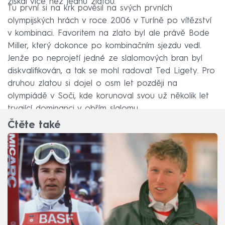
získal více než jednu zlatou.
Tu první si na krk pověsil na svých prvních
olympijských hrách v roce 2006 v Turíně po vítězství
v kombinaci. Favoritem na zlato byl ale právě Bode
Miller, který dokonce po kombinačním sjezdu vedl.
Jenže po neprojetí jedné ze slalomových bran byl
diskvalifikován, a tak se mohl radovat Ted Ligety. Pro
druhou zlatou si dojel o osm let později na
olympiádě v Soči, kde korunoval svou už několik let
trvající dominanci v obřím slalomu.
Čtěte také