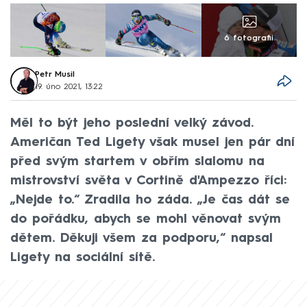
6 fotografií
Petr Musil
19. úno 2021, 13:22
Měl to být jeho poslední velký závod.
Američan Ted Ligety však musel jen pár dní
před svým startem v obřím slalomu na
mistrovství světa v Cortině d'Ampezzo říci:
„Nejde to.“ Zradila ho záda. „Je čas dát se
do pořádku, abych se mohl věnovat svým
dětem. Děkuji všem za podporu,“ napsal
Ligety na sociální sítě.