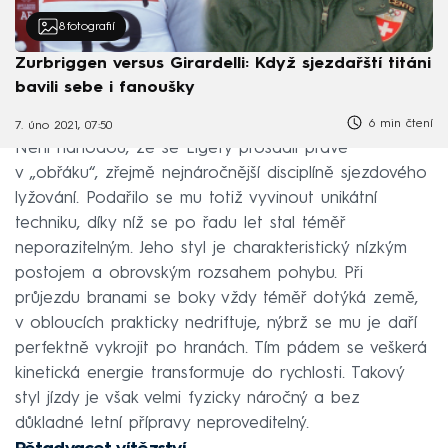
8
fotografií
Zurbriggen versus Girardelli: Když sjezdařští titáni
bavili sebe i fanoušky
6 min čtení
7. úno 2021, 07:50
Není náhodou, že se Ligety prosadil právě
v „obřáku“, zřejmě nejnáročnější disciplíně sjezdového
lyžování. Podařilo se mu totiž vyvinout unikátní
techniku, díky níž se po řadu let stal téměř
neporazitelným. Jeho styl je charakteristický nízkým
postojem a obrovským rozsahem pohybu. Při
průjezdu branami se boky vždy téměř dotýká země,
v obloucích prakticky nedriftuje, nýbrž se mu je daří
perfektně vykrojit po hranách. Tím pádem se veškerá
kinetická energie transformuje do rychlosti. Takový
styl jízdy je však velmi fyzicky náročný a bez
důkladné letní přípravy neproveditelný.