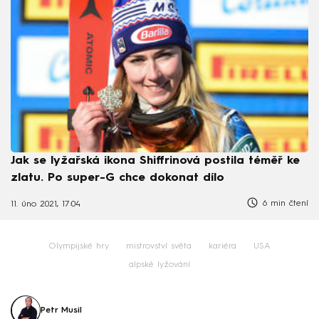
Jak se lyžařská ikona Shiffrinová postila téměř ke
zlatu. Po super-G chce dokonat dílo
6 min čtení
11. úno 2021, 17:04
Olympijské hry
mistrovství světa
kariéra
USA
alpské lyžování
Petr Musil