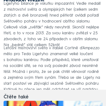
Pětadvacet vítězství
Ligetyho bilance je vskutku impozantní. Vedle medailí
z mistrovství světa a olympijských her (celkem sedm
zlatých a dvě bronzové) hned pětkrát ovládl pořadí
Světového poháru v hodnocení obřího slalomu.
Celkově však „svěťák“ nikdy nevyhrál. Skončil nejlépe
třetí, a to v roce 2013. Za svou kariéru zvítězil v 25
závodech, z toho ve 24 případech v obřím slalomu.
Na „bedně“ stál celkem 52krát.
Letošní mistrovství světa v italské Cortině d'Ampezzo
mělo pro Teda Ligetyho znamenat velké loučení
s bohatou kariérou. Podle příspěvků, které umisťoval
na sociální sítě, se na svůj poslední závod nesmírně
těšil. Možná i proto, že se pak chtěl věnovat rodině
a zejména svým třem synům. Třeba se ale Ligety na
start postaví ve zbývající sezóně Světového poháru.
Králové by přece jen měli odcházet se vší parádou.
Čtěte také