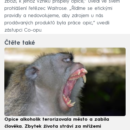
zboží, k jehož vzniku přispěly opice,“ uvedl ve svém
prohlášení řetězec Waitrose. „Řídíme se etickými
pravidly a nedovolujeme, aby zdrojem u nás
prodávaných produktů byla práce opic,“ uvedli
zástupci Co-opu.
Čtěte také
Opice alkoholik terorizovala město a zabila
člověka. Zbytek života stráví za mřížemi