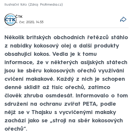
Ilustrační foto
Zdroj: Profimedia.cz
ČTK
4. čvc 2020, 14:33
Několik britských obchodních řetězců stáhlo
z nabídky kokosový olej a další produkty
obsahující kokos. Vedla je k tomu
informace, že v některých asijských státech
jsou ke sběru kokosových ořechů využíváni
cvičení makakové. Každý z nich je schopen
denně sklidit až tisíc ořechů, zatímco
člověk zhruba osmdesát. Informovalo o tom
sdružení na ochranu zvířat PETA, podle
nějž se v Thajsku s vycvičenými makaky
zachází jako se „stroji na sběr kokosových
ořechů“.