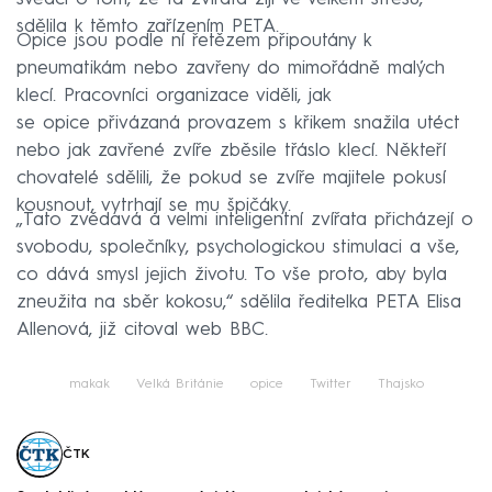
sdělila k těmto zařízením PETA.
Opice jsou podle ní řetězem připoutány k
pneumatikám nebo zavřeny do mimořádně malých
klecí. Pracovníci organizace viděli, jak
se opice přivázaná provazem s křikem snažila utéct
nebo jak zavřené zvíře zběsile třáslo klecí. Někteří
chovatelé sdělili, že pokud se zvíře majitele pokusí
kousnout, vytrhají se mu špičáky.
„Tato zvědavá a velmi inteligentní zvířata přicházejí o
svobodu, společníky, psychologickou stimulaci a vše,
co dává smysl jejich životu. To vše proto, aby byla
zneužita na sběr kokosu,“ sdělila ředitelka PETA Elisa
Allenová, již citoval web BBC.
makak
Velká Británie
opice
Twitter
Thajsko
ČTK