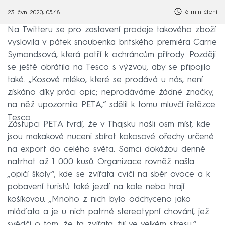
6 min čtení
23. čvn 2020, 05:48
Na Twitteru se pro zastavení prodeje takového zboží
vyslovila v pátek snoubenka britského premiéra Carrie
Symondsová, která patří k ochráncům přírody. Později
se ještě obrátila na Tesco s výzvou, aby se připojilo
také. „Kosové mléko, které se prodává u nás, není
získáno díky práci opic; neprodáváme žádné značky,
na něž upozornila PETA,“ sdělil k tomu mluvčí řetězce
Tesco.
Zástupci PETA tvrdí, že v Thajsku našli osm míst, kde
jsou makakové nuceni sbírat kokosové ořechy určené
na export do celého světa. Samci dokážou denně
natrhat až 1 000 kusů. Organizace rovněž našla
„opičí školy“, kde se zvířata cvičí na sběr ovoce a k
pobavení turistů také jezdí na kole nebo hrají
košíkovou. „Mnoho z nich bylo odchyceno jako
mláďata a je u nich patrné stereotypní chování, jež
svědčí o tom, že ta zvířata žijí ve velkém stresu,“