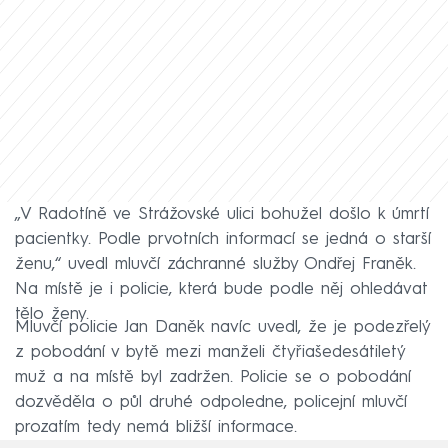
„V Radotíně ve Strážovské ulici bohužel došlo k úmrtí
pacientky. Podle prvotních informací se jedná o starší
ženu,“ uvedl mluvčí záchranné služby Ondřej Franěk.
Na místě je i policie, která bude podle něj ohledávat
tělo ženy.
Mluvčí policie Jan Daněk navíc uvedl, že je podezřelý
z pobodání v bytě mezi manželi čtyřiašedesátiletý
muž a na místě byl zadržen. Policie se o pobodání
dozvěděla o půl druhé odpoledne, policejní mluvčí
prozatím tedy nemá bližší informace.