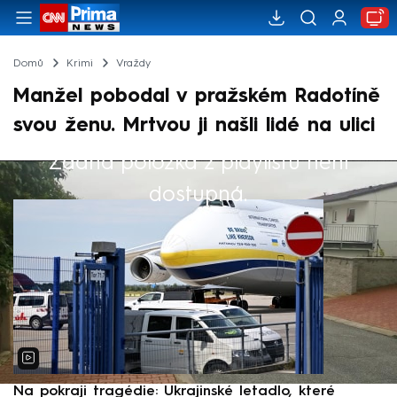
Domů
Krimi
Vraždy
Manžel pobodal v pražském Radotíně
svou ženu. Mrtvou ji našli lidé na ulici
Žádná položka z playlistu není
Výběr redakce
dostupná.
Na pokraji tragédie: Ukrajinské letadlo, které
P