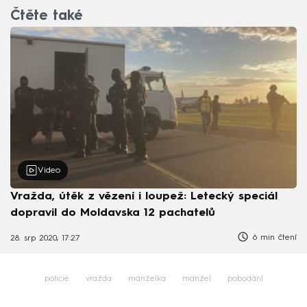
Čtěte také
Video
Vražda, útěk z vězení i loupež: Letecký speciál
dopravil do Moldavska 12 pachatelů
6 min čtení
28. srp 2020, 17:27
policie
vražda
manželka
manžel
pobodání