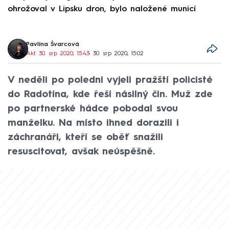
ohrožoval v Lipsku dron, bylo naložené municí
e
Pavlína Švarcová
Akt. 30. srp 2020, 15:43
• 30. srp 2020, 15:02
V neděli po poledni vyjeli pražští policisté
do Radotína, kde řeší násilný čin. Muž zde
po partnerské hádce pobodal svou
manželku. Na místo ihned dorazili i
záchranáři, kteří se oběť snažili
resuscitovat, avšak neúspěšně.