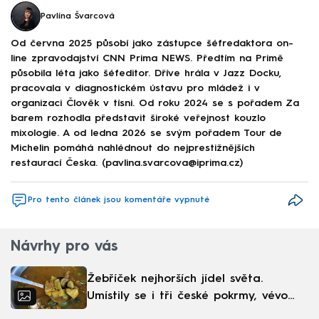
Pavlína Švarcová
Od června 2025 působí jako zástupce šéfredaktora on-
line zpravodajství CNN Prima NEWS. Předtím na Primě
působila léta jako šéfeditor. Dříve hrála v Jazz Docku,
pracovala v diagnostickém ústavu pro mládež i v
organizaci Člověk v tísni. Od roku 2024 se s pořadem Za
barem rozhodla představit široké veřejnost kouzlo
mixologie. A od ledna 2026 se svým pořadem Tour de
Michelin pomáhá nahlédnout do nejprestižnějších
restaurací Česka. (pavlina.svarcova@iprima.cz)
Pro tento článek jsou komentáře vypnuté
Návrhy pro vás
Žebříček nejhorších jídel světa.
Umístily se i tři české pokrmy, vévodí
skandinávská kuchyně