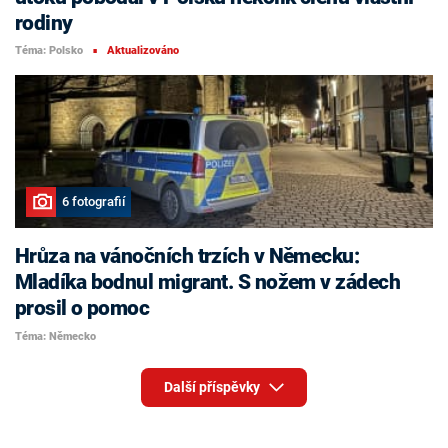
rodiny
Téma: Polsko
Aktualizováno
■
6 fotografií
Hrůza na vánočních trzích v Německu:
Mladíka bodnul migrant. S nožem v zádech
prosil o pomoc
Téma: Německo
Další příspěvky