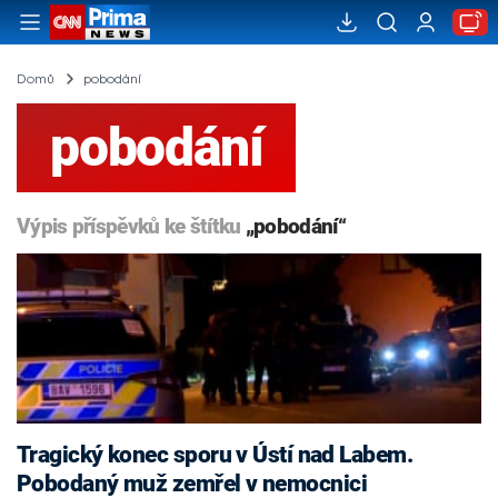
Domů
pobodání
pobodání
Výpis příspěvků ke štítku
„pobodání“
Tragický konec sporu v Ústí nad Labem.
Pobodaný muž zemřel v nemocnici