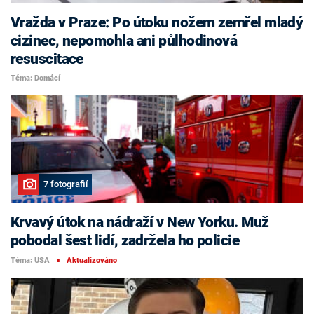
Vražda v Praze: Po útoku nožem zemřel mladý
cizinec, nepomohla ani půlhodinová
resuscitace
Téma: Domácí
7 fotografií
Krvavý útok na nádraží v New Yorku. Muž
pobodal šest lidí, zadržela ho policie
Téma: USA
Aktualizováno
■