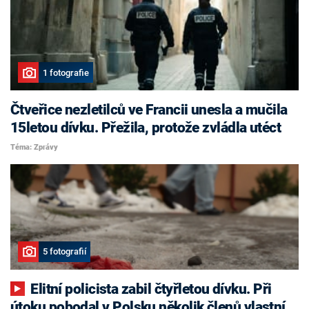
1 fotografie
Čtveřice nezletilců ve Francii unesla a mučila
15letou dívku. Přežila, protože zvládla utéct
Téma: Zprávy
5 fotografií
Elitní policista zabil čtyřletou dívku. Při
útoku pobodal v Polsku několik členů vlastní