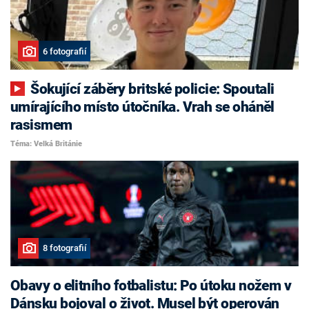
6 fotografií
Šokující záběry britské policie: Spoutali
umírajícího místo útočníka. Vrah se oháněl
rasismem
Téma: Velká Británie
8 fotografií
Obavy o elitního fotbalistu: Po útoku nožem v
Dánsku bojoval o život. Musel být operován