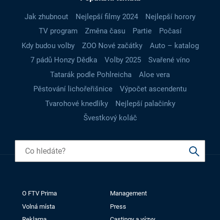
Jak zhubnout
Nejlepší filmy 2024
Nejlepší horory
TV program
Změna času
Partie
Počasí
Kdy budou volby
ZOO Nové začátky
Auto – katalog
7 pádů Honzy Dědka
Volby 2025
Svařené víno
Tatarák podle Pohlreicha
Aloe vera
Pěstování lichořeřišnice
Výpočet ascendentu
Tvarohové knedlíky
Nejlepší palačinky
Švestkový koláč
O FTV Prima
Management
Volná místa
Press
Reklama
Castingy a výzvy