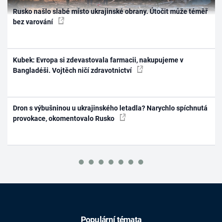
Rusko našlo slabé místo ukrajinské obrany. Útočit může téměř
bez varování
Kubek: Evropa si zdevastovala farmacii, nakupujeme v
Bangladéši. Vojtěch ničí zdravotnictví
Dron s výbušninou u ukrajinského letadla? Narychlo spíchnutá
provokace, okomentovalo Rusko
Populární témata