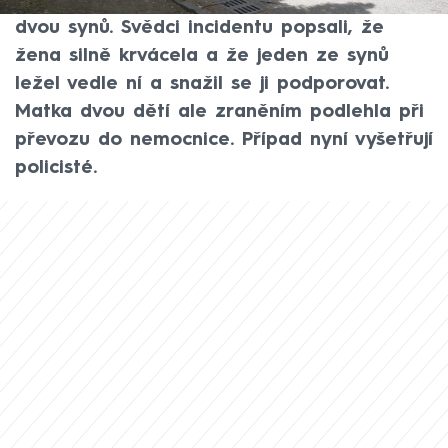
manželku, a to přímo před zraky jejich
dvou synů. Svědci incidentu popsali, že
žena silně krvácela a že jeden ze synů
ležel vedle ní a snažil se ji podporovat.
Matka dvou dětí ale zraněním podlehla při
převozu do nemocnice. Případ nyní vyšetřují
policisté.