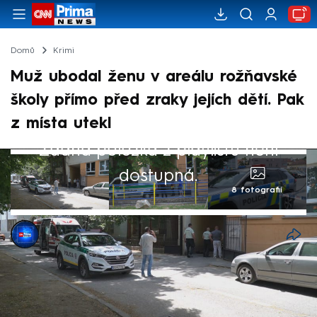
Domů
Krimi
Muž ubodal ženu v areálu rožňavské
školy přímo před zraky jejích dětí. Pak
z místa utekl
Žádná položka z playlistu není
dostupná.
8 fotografií
CNN Prima NEWS
25. čvn 2025, 06:28
V areálu základní školy v Rožňavě na
Slovensku měl muž zavraždit svou