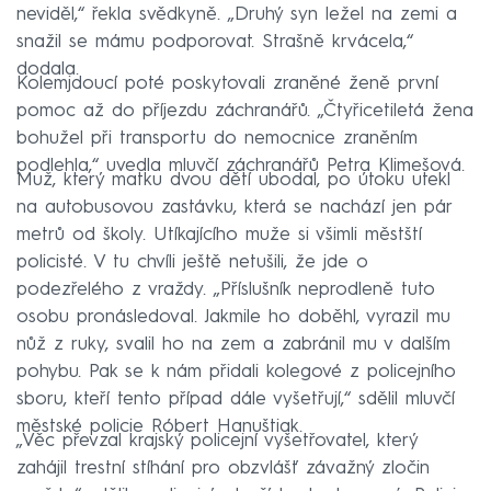
neviděl,“ řekla svědkyně. „Druhý syn ležel na zemi a
snažil se mámu podporovat. Strašně krvácela,“
dodala.
Kolemjdoucí poté poskytovali zraněné ženě první
pomoc až do příjezdu záchranářů. „Čtyřicetiletá žena
bohužel při transportu do nemocnice zraněním
podlehla,“ uvedla mluvčí záchranářů Petra Klimešová.
Muž, který matku dvou dětí ubodal, po útoku utekl
na autobusovou zastávku, která se nachází jen pár
metrů od školy. Utíkajícího muže si všimli městští
policisté. V tu chvíli ještě netušili, že jde o
podezřelého z vraždy. „Příslušník neprodleně tuto
osobu pronásledoval. Jakmile ho doběhl, vyrazil mu
nůž z ruky, svalil ho na zem a zabránil mu v dalším
pohybu. Pak se k nám přidali kolegové z policejního
sboru, kteří tento případ dále vyšetřují,“ sdělil mluvčí
městské policie Róbert Hanuštiak.
„Věc převzal krajský policejní vyšetřovatel, který
zahájil trestní stíhání pro obzvlášť závažný zločin