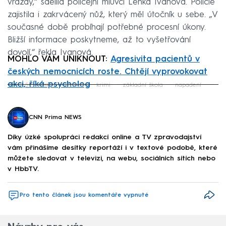
vraždy,“ sdělila policejní mluvčí Lenka Ivanová. Policie
zajistila i zakrvácený nůž, který měl útočník u sebe. „V
současné době probíhají potřebné procesní úkony.
Bližší informace poskytneme, až to vyšetřování
dovolí,“ řekla Ivanová.
MOHLO VÁM UNIKNOUT:
Agresivita pacientů v
českých nemocnicích roste. Chtějí vyprovokovat
akci, říká psycholog
Slovensko
vražda
krimi
základní škola
napadení
Failed to fetch
CNN Prima NEWS
Díky úzké spolupráci redakcí online a TV zpravodajství
vám přinášíme desítky reportáží i v textové podobě, které
můžete sledovat v televizi, na webu, sociálních sítích nebo
v HbbTV.
Pro tento článek jsou komentáře vypnuté