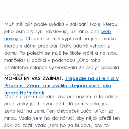
Muž měl být podle svědků v základní škole, kterou
jeho osmiletý syn navštěvuje, už ráno, píše
web
noviny.sk
. Chlapce se měl vyptávat na jeho matku,
kterou s dětmi před pár týdny údajně vyhodil z
domu. Po poledni se muž ke škole vrátil a na svou
manželku si počkal v podchodu. „Ona toho
osmiletého chlapce vyzvedávala ze školy,“ popsala
svědkyně.
MOHLO BY VÁS ZAJÍMAT:
Tragédie na střelnici v
Příbrami. Žena tam zvolila stejnou smrt jako
herec Heřmánek
Muž na ženu následně zaútočil nožem, a to přímo
před zraky jejích dvou dětí. „Já jsem viděla, jak
žena leží na zemi. Ten chlapeček začal utíkat za
mnou. Vzala jsem ho do náručí, aby nějak přežil ten
šok, co zažil. Vzala jsem ho za budovu, aby to