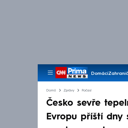
Domácí
Zahranič
Pořady
Domů
Zprávy
Počasí
Česko sevře tepel
Evropu příští dny 