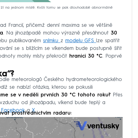
 drží na jednom místě. Kvůli tomu se pak dlouhodobě abnormálně
ad Francií, přičemž denní maxima se ve většině
ia
. Na jihozápadě mohou výrazně přesáhnout
30
webu publikovaném
snímku
z
modelu GFS
lze spatřit
lování se s blížícím se víkendem bude postupně šířit
dnoty mohly místy překročit
hranici 30 °C
. Poprvé
ka“?
 podle meteorologů Českého hydrometeorologického
íž se nabízí otázka, kterou se pokusili
me se v neděli prvních 30 °C tohoto roku?
Přes
 vzduchu od jihozápadu, víkend bude teplý a
h
Facebook
a
X
.
ovat prostřednictvím radaru: