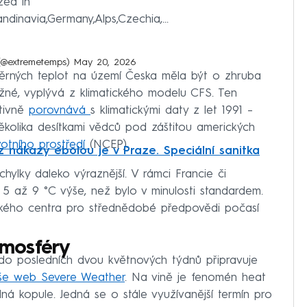
zed in
dinavia,Germany,Alps,Czechia,...
 (@extremetemps)
May 20, 2026
ěrných teplot na území Česka měla být o zhruba
ěžné, vyplývá z klimatického modelu CFS. Ten
tivně
porovnává
s klimatickými daty z let 1991 –
kolika desítkami vědců pod záštitou amerických
otního prostředí
(NCEP).
 nákazy ebolou je v Praze. Speciální sanitka
ylky daleko výraznější. V rámci Francie či
o 5 až 9 °C výše, než bylo v minulosti standardem.
pského centra pro střednědobé předpovědi počasí
mosféry
do posledních dvou květnových týdnů připravuje
íše web Severe Weather
. Na vině je fenomén heat
á kopule. Jedná se o stále využívanější termín pro