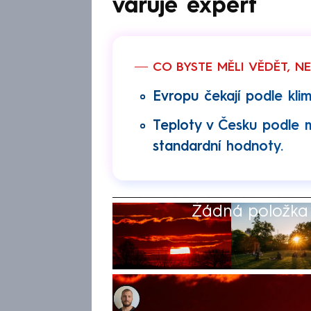
varuje expert
CO BYSTE MĚLI VĚDĚT, N
Evropu čekají podle klim
Teploty v Česku podle 
standardní hodnoty.
Žádná položka z
Jan Haitl
21. kvě 2026, 08:49