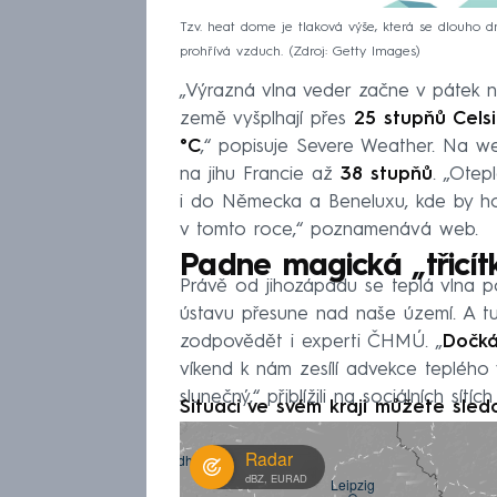
Tzv. heat dome je tlaková výše, která se dlouho
prohřívá vzduch.
Zdroj: Getty Images
„Výrazná vlna veder začne v pátek n
země vyšplhají přes
25 stupňů Cels
°C
,“ popisuje Severe Weather. Na 
na jihu Francie až
38 stupňů
. „Otep
i do Německa a Beneluxu, kde by ho
v tomto roce,“ poznamenává web.
Padne magická „třicít
Právě od jihozápadu se teplá vlna
ústavu přesune nad naše území. A tud
zodpovědět i experti ČHMÚ. „
Dočká
víkend k nám zesílí advekce teplého
slunečný,“ přiblížili na sociálních sítíc
Situaci ve svém kraji můžete sled