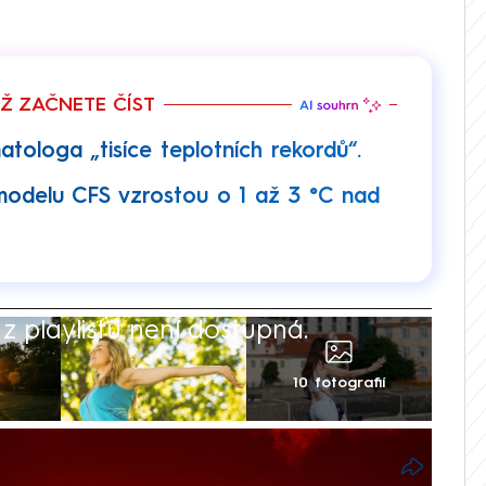
EŽ ZAČNETE ČÍST
atologa „tisíce teplotních rekordů“.
modelu CFS vzrostou o 1 až 3 °C nad
 playlistu není dostupná.
10 fotografií