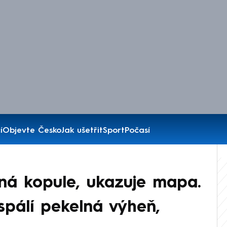
í
Objevte Česko
Jak ušetřit
Sport
Počasí
ná kopule, ukazuje mapa.
spálí pekelná výheň,