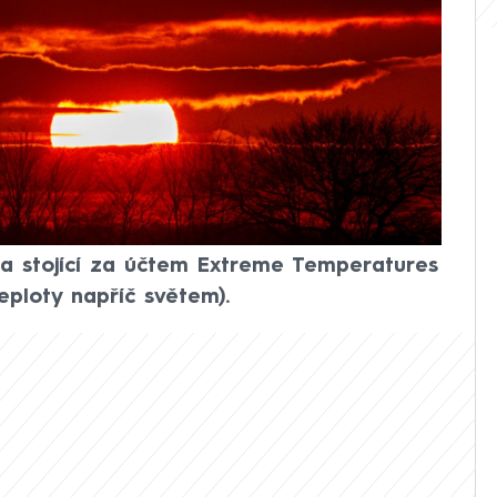
azují klimatické modely. Podle
eorologického ústavu vyšplhají denní
tupňů Celsia, přičemž ji na řadě míst
 se ale očekává i za našimi hranicemi.
odle portálu Severe Weather ovlivní
ak vyobrazuje teploty až 40 stupňů
 střední Evropě, uvádí na síti X
ra stojící za účtem Extreme Temperatures
ploty napříč světem).