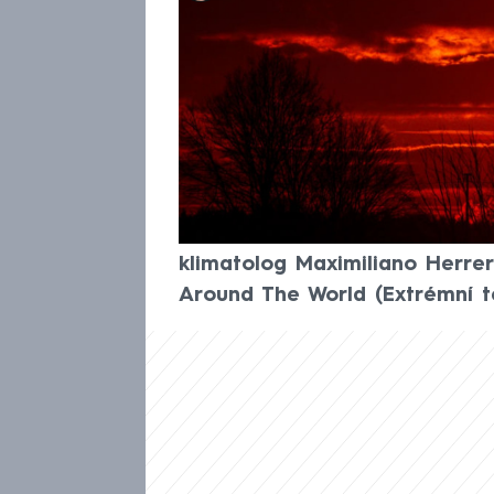
Česko čeká pekelný víkend, uk
meteorologů Českého hydromet
maxima k magické hranici 30 s
dokonce mohou pokořit. Výheň
Počasí po celé Evropě totiž p
tepelná kopule. Mapa veder p
Celsia ve Španělsku a 35 °C ve
klimatolog Maximiliano Herre
Around The World (Extrémní te