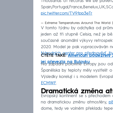
Thousands of records will be pulveri
Spain,Portugal,France,Benelux,UK;SCan
pic.twitter.com/TV9fpp3eTr
— Extreme Temperatures Around The World
V tomto týdnu by odchylka od prům
jeden až tři stupně Celsia, než je b
současné anomální výkyvy retrospek
2020. Model je pak vypracováván ně
Národních center pro předpověď živ
ČTĚTE TAKÉ:
Američan podezřelý z
jej převezla na Bulovku
Na západní polovině Evropy jsou odch
Španělska by teploty měly vystřelit 
Výsledky korelují i s modelem Evro
ECMWF
.
Dramatická změna at
Evropský kontinent se s přechodem 
na dramatickou změnu atmosféry,
p
dome, tedy ve volném překladu tepeln