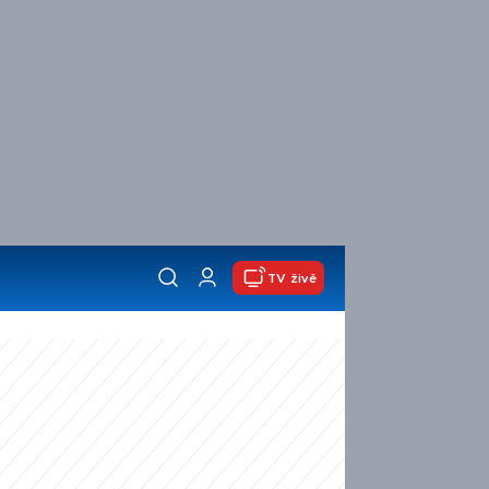
TV živě