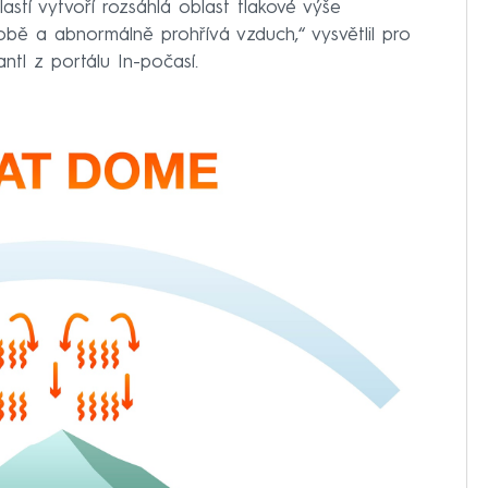
lastí vytvoří rozsáhlá oblast tlakové výše
době a abnormálně prohřívá vzduch,“ vysvětlil pro
ntl z portálu In-počasí.