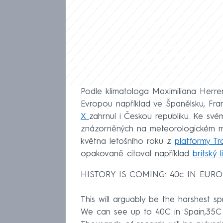
Podle klimatologa Maximiliana Herrer
Evropou například ve Španělsku, Fr
X
zahrnul i Českou republiku. Ke svém
znázorněných na meteorologickém m
května letošního roku z
platformy Tro
opakovaně citoval například
britský 
HISTORY IS COMING: 40c IN EURO
This will arguably be the harshest s
We can see up to 40C in Spain,35C i