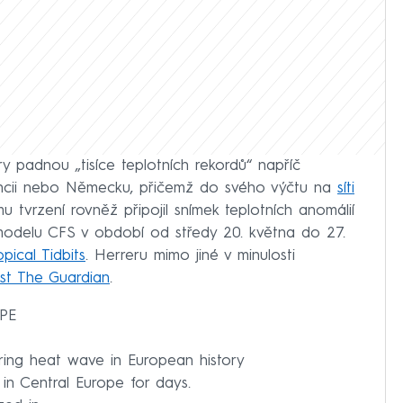
y padnou „tisíce teplotních rekordů“ napříč
ancii nebo Německu, přičemž do svého výčtu na
síti
u tvrzení rovněž připojil snímek teplotních anomálií
odelu CFS v období od středy 20. května do 27.
pical Tidbits
. Herreru mimo jiné v minulosti
list The Guardian
.
PE
pring heat wave in European history
n Central Europe for days.