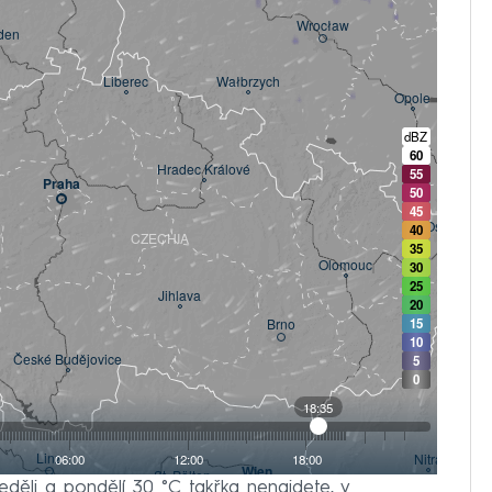
neděli a pondělí 30 °C takřka nenajdete, v