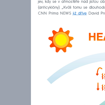
jev, kdy se v atmosféře nad jistou ob
(anticyklóny). „Kvůli tomu se dlouho
CNN Prima NEWS
již dříve
David Pra