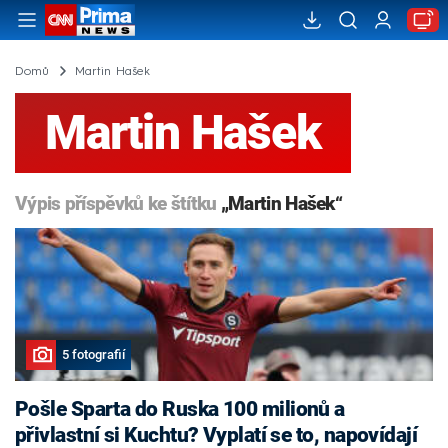
Domů
Martin Hašek
Martin Hašek
Výpis příspěvků ke štítku
„Martin Hašek“
5 fotografií
Pošle Sparta do Ruska 100 milionů a
přivlastní si Kuchtu? Vyplatí se to, napovídají