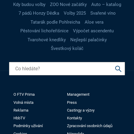
Kdy budou volby
ZOO Nové začátky
Auto – katalog
7 pádů Honzy Dědka
Volby 2025
Svařené víno
Tatarák podle Pohlreicha
Aloe vera
Pěstování lichořeřišnice
Výpočet ascendentu
Tvarohové knedlíky
Nejlepší palačinky
Švestkový koláč
O FTV Prima
Management
Volná místa
Press
Reklama
Castingy a výzvy
HbbTV
Kontakty
Podmínky užívání
Zpracování osobních údajů
Cookies
Nápověda