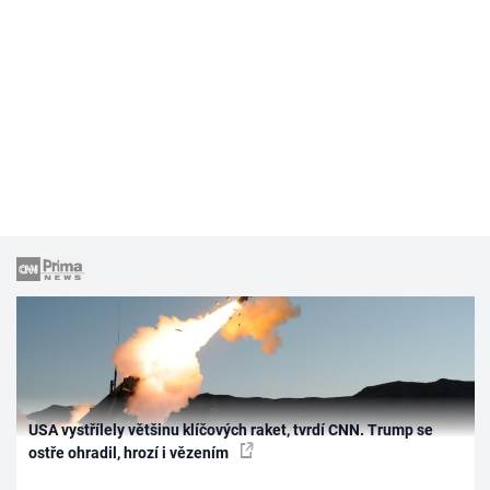
USA vystřílely většinu klíčových raket, tvrdí CNN. Trump se
ostře ohradil, hrozí i vězením