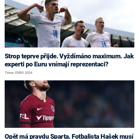
Strop teprve přijde. Vyždímáno maximum. Jak
experti po Euru vnímají reprezentaci?
Téma: EURO 2024
Opět má pravdu Sparta. Fotbalista Hašek musí