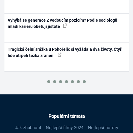
Vyhýbá se generace Z vedoucím pozicím? Podle sociologů
mladí kariéru obětují jistotě
Tragická čelní srážka u Pohořelic si vyžádala dva životy. Čtyři
lidé utrpěli těžká zranění
Populární témata
Jak zhubnout
Nejlepší filmy 2024
Nejlepší horory