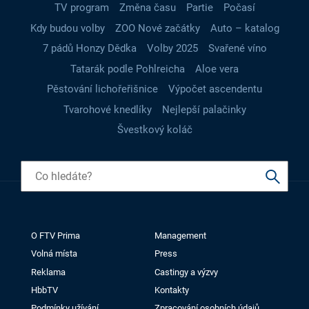
TV program
Změna času
Partie
Počasí
Kdy budou volby
ZOO Nové začátky
Auto – katalog
7 pádů Honzy Dědka
Volby 2025
Svařené víno
Tatarák podle Pohlreicha
Aloe vera
Pěstování lichořeřišnice
Výpočet ascendentu
Tvarohové knedlíky
Nejlepší palačinky
Švestkový koláč
O FTV Prima
Management
Volná místa
Press
Reklama
Castingy a výzvy
HbbTV
Kontakty
Podmínky užívání
Zpracování osobních údajů