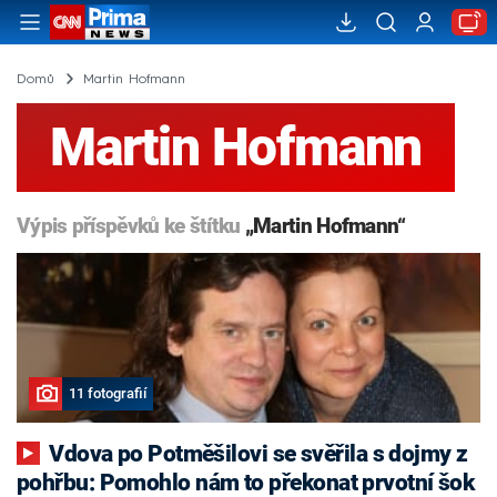
Domů
Martin Hofmann
Martin Hofmann
Výpis příspěvků ke štítku
„Martin Hofmann“
11 fotografií
Vdova po Potměšilovi se svěřila s dojmy z
pohřbu: Pomohlo nám to překonat prvotní šok