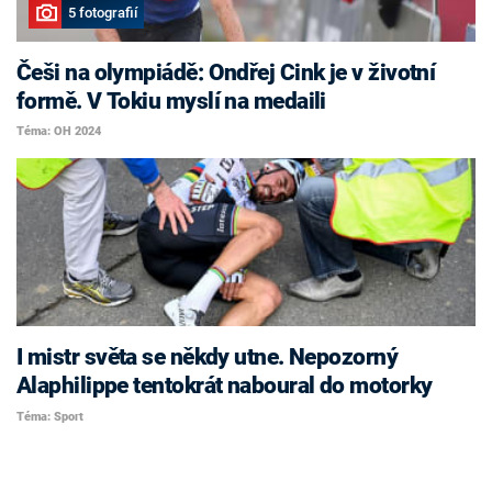
5 fotografií
Češi na olympiádě: Ondřej Cink je v životní
formě. V Tokiu myslí na medaili
Téma: OH 2024
I mistr světa se někdy utne. Nepozorný
Alaphilippe tentokrát naboural do motorky
Téma: Sport