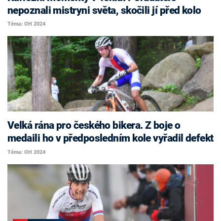
nepoznali mistryni světa, skočili jí před kolo
Téma: OH 2024
Velká rána pro českého bikera. Z boje o
medaili ho v předposledním kole vyřadil defekt
Téma: OH 2024