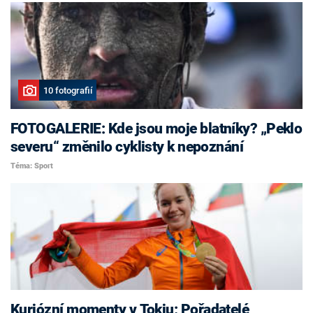
10 fotografií
FOTOGALERIE: Kde jsou moje blatníky? „Peklo
severu“ změnilo cyklisty k nepoznání
Téma: Sport
Kuriózní momenty v Tokiu: Pořadatelé