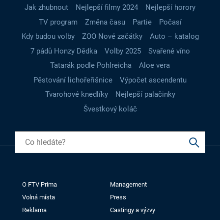
Jak zhubnout
Nejlepší filmy 2024
Nejlepší horory
TV program
Změna času
Partie
Počasí
Kdy budou volby
ZOO Nové začátky
Auto – katalog
7 pádů Honzy Dědka
Volby 2025
Svařené víno
Tatarák podle Pohlreicha
Aloe vera
Pěstování lichořeřišnice
Výpočet ascendentu
Tvarohové knedlíky
Nejlepší palačinky
Švestkový koláč
O FTV Prima
Management
Volná místa
Press
Reklama
Castingy a výzvy