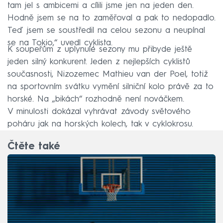
tam jel s ambicemi a cílili jsme jen na jeden den.
Hodně jsem se na to zaměřoval a pak to nedopadlo.
Teď jsem se soustředil na celou sezonu a neupínal
se na Tokio,“ uvedl cyklista.
K soupeřům z uplynulé sezony mu přibyde ještě
jeden silný konkurent. Jeden z nejlepších cyklistů
současnosti, Nizozemec Mathieu van der Poel, totiž
na sportovním svátku vymění silniční kolo právě za to
horské. Na „bikách“ rozhodně není nováčkem.
V minulosti dokázal vyhrávat závody světového
poháru jak na horských kolech, tak v cyklokrosu.
Čtěte také