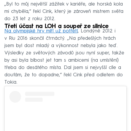
„Byl to můj největší zážitek v kariéře, ale horská kola
mi chyběla,“ řekl Cink, který je zároveň mistrem světa
do 23 let z roku 2012.
Třetí účast na LOH a soupeř ze silnice
Na olympijské hry míří už potřetí
, Londýně 2012 i
v Riu 2016 skončil čtrnáctý. „Na předešlých hrách
jsem byl dost mladý a výkonnost nebyla jako teď.
Výsledky ze světových závodů jsou nyní super, takže
by asi byla blbost jet tam s ambicemi (na umístění)
třeba do desátého místa. Dal jsem si nejvyšší cíle a
doufám, že to dopadne,“ řekl Cink před odletem do
Tokia.