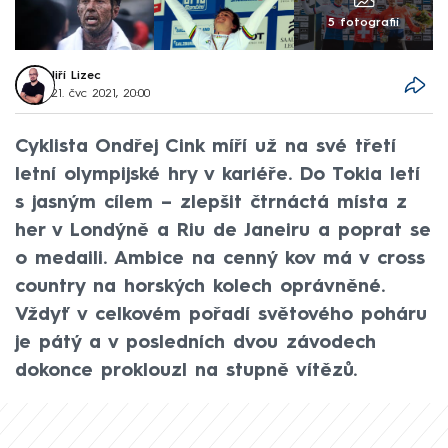
5 fotografií
Jiří Lizec
21. čvc 2021, 20:00
Cyklista Ondřej Cink míří už na své třetí
letní olympijské hry v kariéře. Do Tokia letí
s jasným cílem – zlepšit čtrnáctá místa z
her v Londýně a Riu de Janeiru a poprat se
o medaili. Ambice na cenný kov má v cross
country na horských kolech oprávněné.
Vždyť v celkovém pořadí světového poháru
je pátý a v posledních dvou závodech
dokonce proklouzl na stupně vítězů.