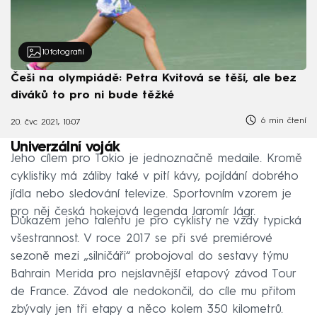
10
fotografií
Češi na olympiádě: Petra Kvitová se těší, ale bez
diváků to pro ni bude těžké
6 min čtení
20. čvc 2021, 10:07
Univerzální voják
Jeho cílem pro Tokio je jednoznačně medaile. Kromě
cyklistiky má záliby také v pití kávy, pojídání dobrého
jídla nebo sledování televize. Sportovním vzorem je
pro něj česká hokejová legenda Jaromír Jágr.
Důkazem jeho talentu je pro cyklisty ne vždy typická
všestrannost. V roce 2017 se při své premiérové
sezoně mezi „silničáři“ probojoval do sestavy týmu
Bahrain Merida pro nejslavnější etapový závod Tour
de France. Závod ale nedokončil, do cíle mu přitom
zbývaly jen tři etapy a něco kolem 350 kilometrů.