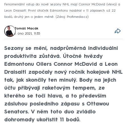
Fenomenální vstup do nové sezony NHL mají Connor McDavid (vlevo) a
Leon Draisaitl. První útočník Edmontonu nasbíral v 11 zápasech už 22
bodů, druhý jen o jeden méně.
Zdroj: Profimedia.cz
Tomáš Macák
1. úno 2021, 11:35
Sezony se mění, nadprůměrná individuální
produktivita zůstává. Útočné hvězdy
Edmontonu Oilers Connor McDavid a Leon
Draisaitl započaly nový ročník hokejové NHL
tak, jak skončily ten minulý. Body na jejich
účtu přibývají raketovým tempem, ze
kterého se točí hlava, a to především
zásluhou posledního zápasu s Ottawou
Senators. V něm toto duo zvládlo
dohromady ukořistit 11 bodů.