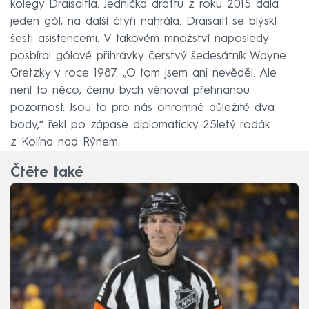
kolegy Draisaitla. Jednička draftu z roku 2015 dala
jeden gól, na další čtyři nahrála. Draisaitl se blýskl
šesti asistencemi. V takovém množství naposledy
posbíral gólové přihrávky čerstvý šedesátník Wayne
Gretzky v roce 1987. „O tom jsem ani nevěděl. Ale
není to něco, čemu bych věnoval přehnanou
pozornost. Jsou to pro nás ohromně důležité dva
body,“ řekl po zápase diplomaticky 25letý rodák
z Kolína nad Rýnem.
Čtěte také