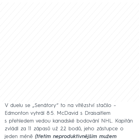
V duelu se „Senátory“ to na vítězství stačilo –
Edmonton vyhrál 8:5. McDavid s Draisaitlem
s přehledem vedou kanadské bodování NHL. Kapitán
zvládl za 11 zápasů už 22 bodů, jeho zástupce o
jeden méně
(třetím neproduktivnějším mužem