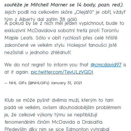
soutěže je Mitchell Marner se 14 body, pozn. red.)
.
Jejich podíl na celkovém skóre „Olejářů“ je obří, vždyť
tým z Alberty dal zatím 38 gólů.
A pokud by se z nich měl jeden vypíchnout, bude to
exkluzivní McDavidova sobotní trefa proti Torontu
Maple Leafs. Sólo v obří rychlosti přes celé hřiště
zakončené ve velkém stylu. Hokejoví fanoušci jistě
nezůstali u jednoho zhlédnutí.
We do not regret to inform you that
@cmcdavid97
is
at it again.
pic.twitter.com/TevULzVQDI
— NHL GIFs (@NHLGIFs)
January 31, 2021
Klub se může pyšnit dvěma muži, kterým to tam
padá ve velkém, ovšem dlouhodobějším problémem
je, že celkové výkony týmu se nepřibližují
fenomenálním činům McDavida a Draisaitla.
Především díky nim se sice Edmonton vyhrabal