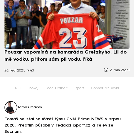
Pouzar vzpomíná na kamaráda Gretzkyho. Lil do
mě vodku, přitom sám pil vodu, říká
6 min čtení
26. led 2021, 19:40
NHL
hokej
Leon Draisaitl
sport
Connor McDavid
Tomáš Macák
Tomáš se stal součástí týmu CNN Prima NEWS v srpnu
2020. Předtím působil v redakci iSport.cz a Televize
Seznam.