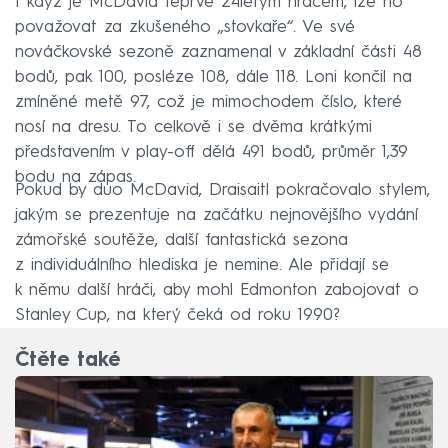
I když je McDavid teprve 24letým hráčem, lze ho
považovat za zkušeného „stovkaře“. Ve své
nováčkovské sezoně zaznamenal v základní části 48
bodů, pak 100, posléze 108, dále 118. Loni končil na
zmíněné metě 97, což je mimochodem číslo, které
nosí na dresu. To celkově i se dvěma krátkými
představením v play-off dělá 491 bodů, průměr 1,39
bodu na zápas.
Pokud by duo McDavid, Draisaitl pokračovalo stylem,
jakým se prezentuje na začátku nejnovějšího vydání
zámořské soutěže, další fantastická sezona
z individuálního hlediska je nemine. Ale přidají se
k němu další hráči, aby mohl Edmonton zabojovat o
Stanley Cup, na který čeká od roku 1990?
Čtěte také