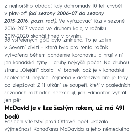
z nejhoršího období, kdy dohromady 10 let chyběl
v play-off
(od sezony 2006–⁠07 do sezony
2015–⁠2016, pozn. red.).
Ve vyřazovací fázi v sezoně
2016–⁠2017 vypadl ve druhém kole, v ročníku
2019–⁠2020 skončil hned v prvním.
38 vstřelených gólů bylo zmíněno. To je zatím
v Severní divizi – která byla pro tento ročník
vytvořena během pandemie koronaviru a hrají v ní
jen kanadské týmy – druhý nejvyšší počet. Na druhou
stranu „Olejáři“ dostali 41 branek, což je v kanadské
společnosti nejvíce. Zejména v defenzivní hře je tedy
co zlepšovat. Z 11 utkání se soupeři, kteří v posledních
sezonách rozhodně neexcelují, jich Edmonton vyhrál
jen pět.
McDavid je v lize šestým rokem, už má 491
bodů
Poslední vítězství proti Ottawě opět ukázalo
výjimečnost Kanaďana McDavida a jeho německého