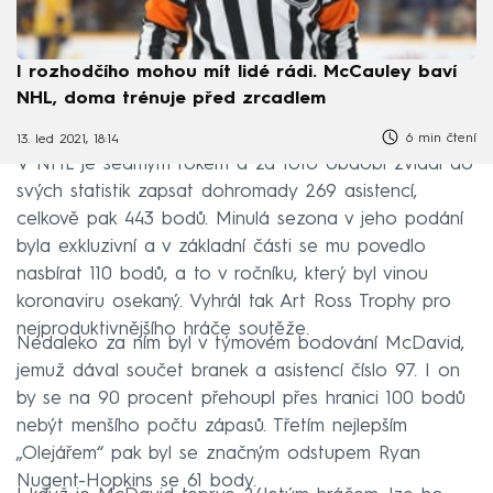
I rozhodčího mohou mít lidé rádi. McCauley baví
NHL, doma trénuje před zrcadlem
6 min čtení
13. led 2021, 18:14
V NHL je sedmým rokem a za toto období zvládl do
svých statistik zapsat dohromady 269 asistencí,
celkově pak 443 bodů. Minulá sezona v jeho podání
byla exkluzivní a v základní části se mu povedlo
nasbírat 110 bodů, a to v ročníku, který byl vinou
koronaviru osekaný. Vyhrál tak Art Ross Trophy pro
nejproduktivnějšího hráče soutěže.
Nedaleko za ním byl v týmovém bodování McDavid,
jemuž dával součet branek a asistencí číslo 97. I on
by se na 90 procent přehoupl přes hranici 100 bodů
nebýt menšího počtu zápasů. Třetím nejlepším
„Olejářem“ pak byl se značným odstupem Ryan
Nugent-Hopkins se 61 body.