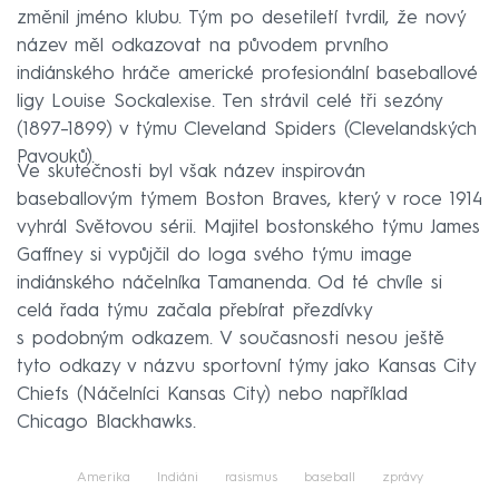
změnil jméno klubu. Tým po desetiletí tvrdil, že nový
název měl odkazovat na původem prvního
indiánského hráče americké profesionální baseballové
ligy Louise Sockalexise. Ten strávil celé tři sezóny
(1897–⁠1899) v týmu Cleveland Spiders (Clevelandských
Pavouků).
Ve skutečnosti byl však název inspirován
baseballovým týmem Boston Braves, který v roce 1914
vyhrál Světovou sérii. Majitel bostonského týmu James
Gaffney si vypůjčil do loga svého týmu image
indiánského náčelníka Tamanenda. Od té chvíle si
celá řada týmu začala přebírat přezdívky
s podobným odkazem. V současnosti nesou ještě
tyto odkazy v názvu sportovní týmy jako Kansas City
Chiefs (Náčelníci Kansas City) nebo například
Chicago Blackhawks.
Amerika
Indiáni
rasismus
baseball
zprávy