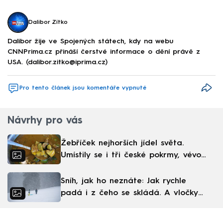
Dalibor Zítko
Dalibor žije ve Spojených státech, kdy na webu
CNNPrima.cz přináší čerstvé informace o dění právě z
USA. (dalibor.zitko@iprima.cz)
Pro tento článek jsou komentáře vypnuté
Návrhy pro vás
Žebříček nejhorších jídel světa.
Umístily se i tři české pokrmy, vévodí
skandinávská kuchyně
Sníh, jak ho neznáte: Jak rychle
padá i z čeho se skládá. A vločky
nejsou bílé