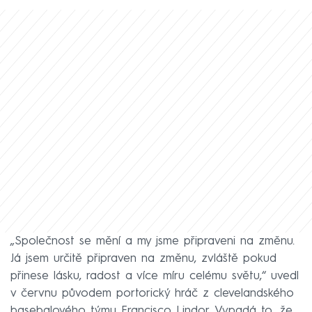
„Společnost se mění a my jsme připraveni na změnu.
Já jsem určitě připraven na změnu, zvláště pokud
přinese lásku, radost a více míru celému světu,“ uvedl
v červnu původem portorický hráč z clevelandského
basebalového týmu Francisco Lindor. Vypadá to, že