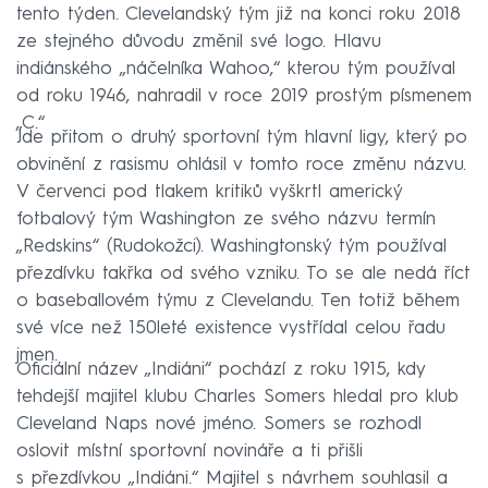
tento týden. Clevelandský tým již na konci roku 2018
ze stejného důvodu změnil své logo. Hlavu
indiánského „náčelníka Wahoo,“ kterou tým používal
od roku 1946, nahradil v roce 2019 prostým písmenem
„C.“
Jde přitom o druhý sportovní tým hlavní ligy, který po
obvinění z rasismu ohlásil v tomto roce změnu názvu.
V červenci pod tlakem kritiků vyškrtl americký
fotbalový tým Washington ze svého názvu termín
„Redskins“ (Rudokožci). Washingtonský tým používal
přezdívku takřka od svého vzniku. To se ale nedá říct
o baseballovém týmu z Clevelandu. Ten totiž během
své více než 150leté existence vystřídal celou řadu
jmen.
Oficiální název „Indiáni“ pochází z roku 1915, kdy
tehdejší majitel klubu Charles Somers hledal pro klub
Cleveland Naps nové jméno. Somers se rozhodl
oslovit místní sportovní novináře a ti přišli
s přezdívkou „Indiáni.“ Majitel s návrhem souhlasil a