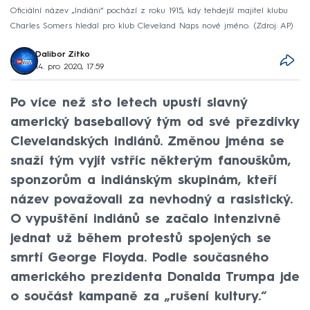
Oficiální název „Indiáni“ pochází z roku 1915, kdy tehdejší majitel klubu
Charles Somers hledal pro klub Cleveland Naps nové jméno.
Zdroj: AP
Dalibor Zítko
14. pro 2020, 17:59
Po více než sto letech upustí slavný
americký baseballový tým od své přezdívky
Clevelandských indiánů. Změnou jména se
snaží tým vyjít vstříc některým fanouškům,
sponzorům a indiánským skupinám, kteří
název považovali za nevhodný a rasistický.
O vypuštění indiánů se začalo intenzivně
jednat už během protestů spojených se
smrtí George Floyda. Podle současného
amerického prezidenta Donalda Trumpa jde
o součást kampaně za „rušení kultury.“