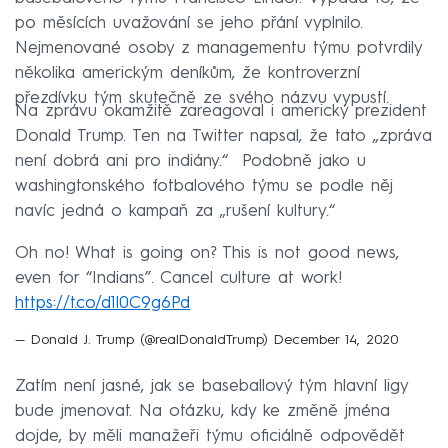
po měsících uvažování se jeho přání vyplnilo.
Nejmenované osoby z managementu týmu potvrdily
několika americkým deníkům, že kontroverzní
přezdívku tým skutečně ze svého názvu vypustí.
Na zprávu okamžitě zareagoval i americký prezident
Donald Trump. Ten na Twitter napsal, že tato „zpráva
není dobrá ani pro indiány.“ Podobně jako u
washingtonského fotbalového týmu se podle něj
navíc jedná o kampaň za „rušení kultury.“
Oh no! What is going on? This is not good news,
even for “Indians”. Cancel culture at work!
https://t.co/d1l0C9g6Pd
— Donald J. Trump (@realDonaldTrump)
December 14, 2020
Zatím není jasné, jak se baseballový tým hlavní ligy
bude jmenovat. Na otázku, kdy ke změně jména
dojde, by měli manažeři týmu oficiálně odpovědět