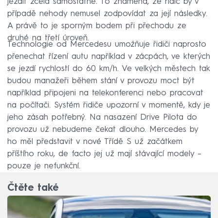
jezdit zcela samostatně. To znamená, že řidič by v
případě nehody nemusel zodpovídat za její následky.
A právě to je sporným bodem při přechodu ze
druhé na třetí úroveň.
Technologie od Mercedesu umožňuje řidiči naprosto
přenechat řízení autu například v zácpách, ve kterých
se jezdí rychlostí do 60 km/h. Ve velkých městech tak
budou manažeři během stání v provozu moct být
například připojeni na telekonferenci nebo pracovat
na počítači. Systém řidiče upozorní v momentě, kdy je
jeho zásah potřebný. Na nasazení Drive Pilota do
provozu už nebudeme čekat dlouho. Mercedes by
ho měl představit v nové Třídě S už začátkem
příštího roku, de facto jej už mají stávající modely –⁠
pouze je nefunkční.
Čtěte také