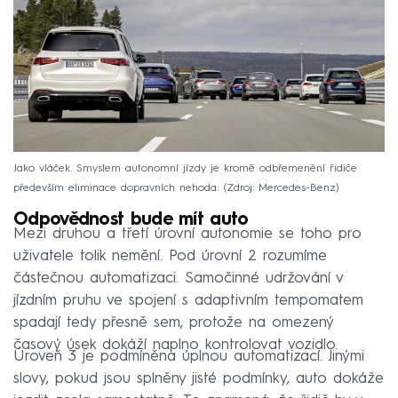
Jako vláček. Smyslem autonomní jízdy je kromě odbřemenění řidiče
především eliminace dopravních nehoda.
Zdroj: Mercedes-Benz
Odpovědnost bude mít auto
Mezi druhou a třetí úrovní autonomie se toho pro
uživatele tolik nemění. Pod úrovní 2 rozumíme
částečnou automatizaci. Samočinné udržování v
jízdním pruhu ve spojení s adaptivním tempomatem
spadají tedy přesně sem, protože na omezený
časový úsek dokáží naplno kontrolovat vozidlo.
Úroveň 3 je podmíněna úplnou automatizací. Jinými
slovy, pokud jsou splněny jisté podmínky, auto dokáže