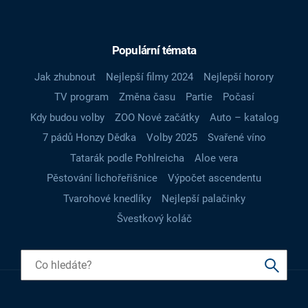
Populární témata
Jak zhubnout
Nejlepší filmy 2024
Nejlepší horory
TV program
Změna času
Partie
Počasí
Kdy budou volby
ZOO Nové začátky
Auto – katalog
7 pádů Honzy Dědka
Volby 2025
Svařené víno
Tatarák podle Pohlreicha
Aloe vera
Pěstování lichořeřišnice
Výpočet ascendentu
Tvarohové knedlíky
Nejlepší palačinky
Švestkový koláč