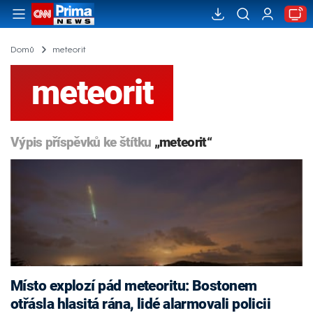
Domů
meteorit
meteorit
Výpis příspěvků ke štítku
„meteorit“
Místo explozí pád meteoritu: Bostonem
otřásla hlasitá rána, lidé alarmovali policii