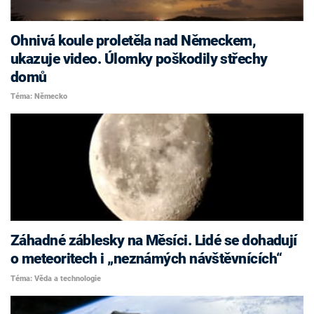
Ohnivá koule proletěla nad Německem,
ukazuje video. Úlomky poškodily střechy
domů
Téma: Německo
Záhadné záblesky na Měsíci. Lidé se dohadují
o meteoritech i „neznámých návštěvnících“
Téma: Věda a technologie