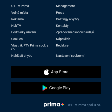
O FTV Prima
Management
Volná místa
Press
Reklama
Castingy a výzvy
HbbTV
Kontakty
Podmínky užívání
Zpracování osobních údajů
Cookies
Nápověda
Vlastník FTV Prima spol. s
Redakce
r.o.
Nahlásit chybu
Nastavení soukromí
App Store
Google Play
© FTV Prima spol. s r.o.