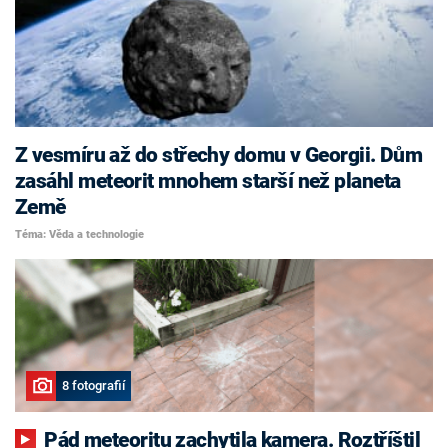
Z vesmíru až do střechy domu v Georgii. Dům
zasáhl meteorit mnohem starší než planeta
Země
Téma: Věda a technologie
8 fotografií
Pád meteoritu zachytila kamera. Roztříštil