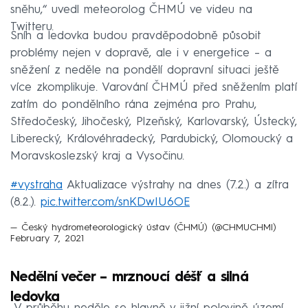
sněhu,“ uvedl meteorolog ČHMÚ ve videu na
Twitteru.
Sníh a ledovka budou pravděpodobně působit
problémy nejen v dopravě, ale i v energetice – a
sněžení z neděle na pondělí dopravní situaci ještě
více zkomplikuje. Varování ČHMÚ před sněžením platí
zatím do pondělního rána zejména pro Prahu,
Středočeský, Jihočeský, Plzeňský, Karlovarský, Ústecký,
Liberecký, Královéhradecký, Pardubický, Olomoucký a
Moravskoslezský kraj a Vysočinu.
#vystraha
Aktualizace výstrahy na dnes (7.2.) a zítra
(8.2.).
pic.twitter.com/snKDwIU6OE
— Český hydrometeorologický ústav (ČHMÚ) (@CHMUCHMI)
February 7, 2021
Nedělní večer – mrznoucí déšť a silná
ledovka