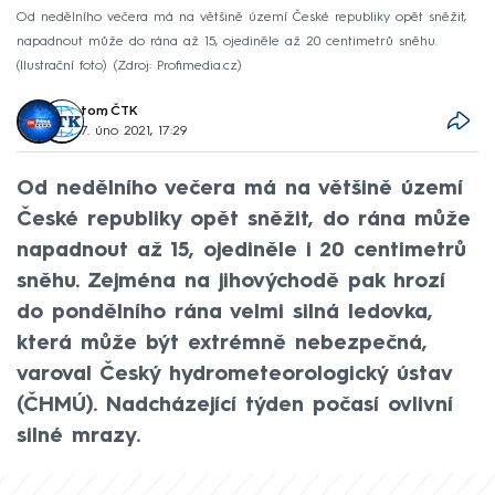
Od nedělního večera má na většině území České republiky opět sněžit,
napadnout může do rána až 15, ojediněle až 20 centimetrů sněhu.
(Ilustrační foto)
Zdroj: Profimedia.cz
tom
,
ČTK
7. úno 2021, 17:29
Od nedělního večera má na většině území
České republiky opět sněžit, do rána může
napadnout až 15, ojediněle i 20 centimetrů
sněhu. Zejména na jihovýchodě pak hrozí
do pondělního rána velmi silná ledovka,
která může být extrémně nebezpečná,
varoval Český hydrometeorologický ústav
(ČHMÚ). Nadcházející týden počasí ovlivní
silné mrazy.