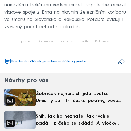
namrzlému trakčnímu vedení museli dopoledne omezit
vlakové spoje z Brna na hlavním železničním koridoru
ve směru na Slovensko a Rakousko. Policisté evidují i
zvýšený počet nehod na silnicích.
počasí
Slovensko
doprava
sníh
Rakousko
Pro tento článek jsou komentáře vypnuté
Návrhy pro vás
Žebříček nejhorších jídel světa.
Umístily se i tři české pokrmy, vévodí
skandinávská kuchyně
Sníh, jak ho neznáte: Jak rychle
padá i z čeho se skládá. A vločky
nejsou bílé