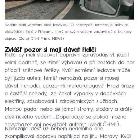
Nadále platí varování před ledovkou. O nebezpečí namrzající mlhy se
přesvědčil i řidič v Příbrami, který se svým vozem zastavil až o kruhový
objezd.
Zdroj: CNN Prima NEWS
Zvlášť pozor si mají dávat řidiči
Řidiči by měli sledovat dopravní zpravodajství, jezdit
velmi opatrně, se zimní výbavou a při cestách do hor
přibalit sněhové řetězy. Kvůli extrémní ledovce může
být jízda autem téměř nemožná, pozor si musejí
dávat i chodci, upozornili meteorologové. Hrozí úrazy
a častější nehody, lze čekat výpadky v dodávkách
elektřiny, zásobování i zdravotnických službách.
Mohou padat nebo se lámat stromy, stožáry a dráty
elektrického vedení. „Doporučuje se pokud možno
nevycházet ani nevyjíždět autem,“ uvedl ČHMÚ.
Namrzající déšť už během nedělního dne
zkomplikoval dopravu například na jihu Moravy. Kvůli