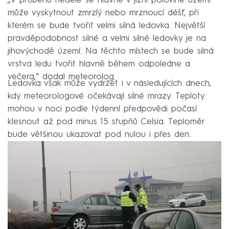
„V průběhu neděle se hlavně v jižní polovině území
může vyskytnout zmrzlý nebo mrznoucí déšť, při
kterém se bude tvořit velmi silná ledovka. Největší
pravděpodobnost silné a velmi silné ledovky je na
jihovýchodě území. Na těchto místech se bude silná
vrstva ledu tvořit hlavně během odpoledne a
večera,“ dodal meteorolog.
Ledovka však může vydržet i v následujících dnech,
kdy meteorologové očekávají silné mrazy. Teploty
mohou v noci podle týdenní předpovědi počasí
klesnout až pod minus 15 stupňů Celsia. Teploměr
bude většinou ukazovat pod nulou i přes den.