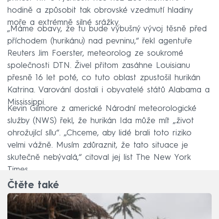
hodině a způsobit tak obrovské vzedmutí hladiny
moře a extrémně silné srážky.
„Máme obavy, že tu bude výbušný vývoj těsně před
příchodem (hurikánu) nad pevninu,“ řekl agentuře
Reuters Jim Foerster, meteorolog ze soukromé
společnosti DTN. Živel přitom zasáhne Louisianu
přesně 16 let poté, co tuto oblast zpustošil hurikán
Katrina. Varování dostali i obyvatelé států Alabama a
Mississippi.
Kevin Gilmore z americké Národní meteorologické
služby (NWS) řekl, že hurikán Ida může mít „život
ohrožující sílu“. „Chceme, aby lidé brali toto riziko
velmi vážně. Musím zdůraznit, že tato situace je
skutečně nebývalá,“ citoval jej list The New York
Times.
Čtěte také