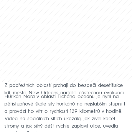
Z pobřežních oblastí prchají do bezpečí desetitisíce
lidí, město New Orleans nařídilo částečnou evakuaci.
Hurikán Nora v oblasti Tichého oceánu je nyní na
pětistupňové škále síly hurikánů na nejslabším stupni 1
a provází ho vítr o rychlosti 129 kilometrů v hodině.
Videa na sociálních sítích ukázala, jak živel kácel
stromy a jak silný déšť rychle zaplavil ulice, uvedla