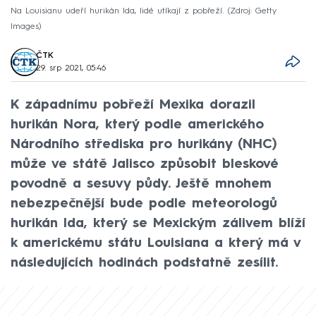
Na Louisianu udeří hurikán Ida, lidé utíkají z pobřeží.
Zdroj: Getty
Images
ČTK
29. srp 2021, 05:46
K západnímu pobřeží Mexika dorazil
hurikán Nora, který podle amerického
Národního střediska pro hurikány (NHC)
může ve státě Jalisco způsobit bleskové
povodně a sesuvy půdy. Ještě mnohem
nebezpečnější bude podle meteorologů
hurikán Ida, který se Mexickým zálivem blíží
k americkému státu Louisiana a který má v
následujících hodinách podstatně zesílit.