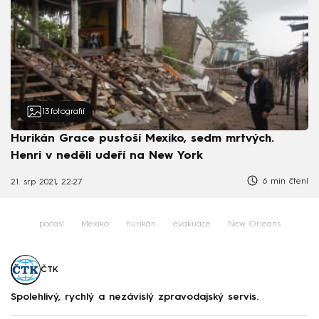
13
fotografií
Hurikán Grace pustoší Mexiko, sedm mrtvých.
Henri v neděli udeří na New York
6 min čtení
21. srp 2021, 22:27
počasí
Mexiko
hurikán
evakuace
New Orleans
ČTK
Spolehlivý, rychlý a nezávislý zpravodajský servis.