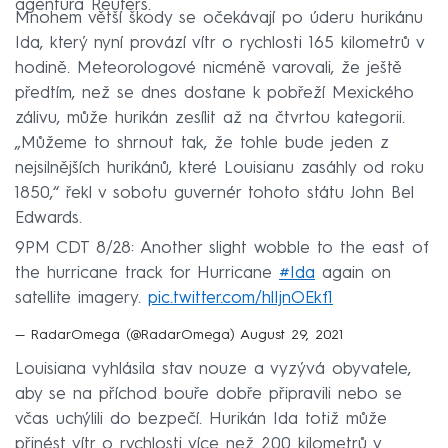
agentura Reuters.
Mnohem větší škody se očekávají po úderu hurikánu
Ida, který nyní provází vítr o rychlosti 165 kilometrů v
hodině. Meteorologové nicméně varovali, že ještě
předtím, než se dnes dostane k pobřeží Mexického
zálivu, může hurikán zesílit až na čtvrtou kategorii.
„Můžeme to shrnout tak, že tohle bude jeden z
nejsilnějších hurikánů, které Louisianu zasáhly od roku
1850,“ řekl v sobotu guvernér tohoto státu John Bel
Edwards.
9PM CDT 8/28: Another slight wobble to the east of
the hurricane track for Hurricane
#Ida
again on
satellite imagery.
pic.twitter.com/hlIjnOEkf1
— RadarOmega (@RadarOmega)
August 29, 2021
Louisiana vyhlásila stav nouze a vyzývá obyvatele,
aby se na příchod bouře dobře připravili nebo se
včas uchýlili do bezpečí. Hurikán Ida totiž může
přinést vítr o rychlosti více než 200 kilometrů v