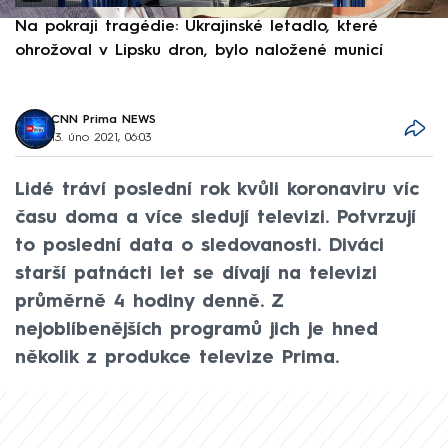
Na pokraji tragédie: Ukrajinské letadlo, které
P
ohrožoval v Lipsku dron, bylo naložené municí
e
CNN Prima NEWS
13. úno 2021, 06:03
Lidé tráví poslední rok kvůli koronaviru víc
času doma a více sledují televizi. Potvrzují
to poslední data o sledovanosti. Diváci
starší patnácti let se dívají na televizi
průměrně 4 hodiny denně. Z
nejoblíbenějších programů jich je hned
několik z produkce televize Prima.