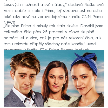
časových možností a své nálady,“ dodává Roškotová.
Velmi dobře si stála i Prima, její sledovanost narostla
také díky novému zpravodajskému kanálu CNN Prima
NEWS.
„Skupina Prima si minulý rok stála skvěle. Dosáhli jsme
celkového čísla přes 25 procent v cílové skupině
patnáct let a více, což je pro nás rekordní číslo, a k
tomu rekordu přispěly všechny naše kanály,“ uvedl
programový ředitel FTV Prima Roman Mrázek.