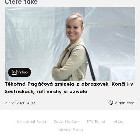
Čtěte také
Video
Těhotná Pagáčová zmizela z obrazovek. Končí i v
Sestřičkách, roli mrchy si užívala
6 min čtení
9. úno 2021, 20:09
krimiseriál Polda
David Matásek
FTV Prima
rekord
televize Prima