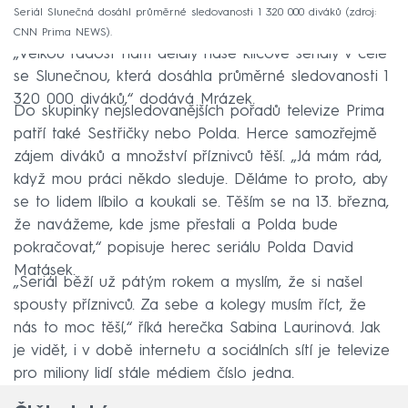
Seriál Slunečná dosáhl průměrné sledovanosti 1 320 000 diváků (zdroj:
CNN Prima NEWS).
„Velkou radost nám dělaly naše klíčové seriály v čele
se Slunečnou, která dosáhla průměrné sledovanosti 1
320 000 diváků,“ dodává Mrázek.
Do skupinky nejsledovanějších pořadů televize Prima
patří také Sestřičky nebo Polda. Herce samozřejmě
zájem diváků a množství příznivců těší. „Já mám rád,
když mou práci někdo sleduje. Děláme to proto, aby
se to lidem líbilo a koukali se. Těším se na 13. března,
že navážeme, kde jsme přestali a Polda bude
pokračovat,“ popisuje herec seriálu Polda David
Matásek.
„Seriál běží už pátým rokem a myslím, že si našel
spousty příznivců. Za sebe a kolegy musím říct, že
nás to moc těší,“ říká herečka Sabina Laurinová. Jak
je vidět, i v době internetu a sociálních sítí je televize
pro miliony lidí stále médiem číslo jedna.