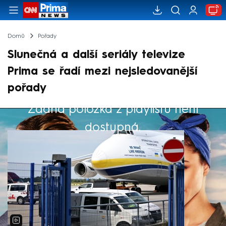
Domů
Pořady
Slunečná a další seriály televize
Prima se řadí mezi nejsledovanější
pořady
Žádná položka z playlistu není
Výběr redakce
dostupná.