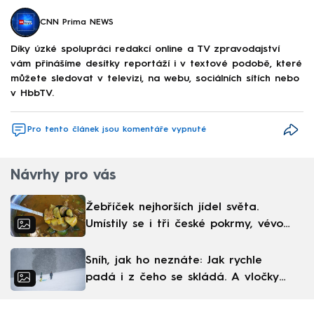
CNN Prima NEWS
Díky úzké spolupráci redakcí online a TV zpravodajství
vám přinášíme desítky reportáží i v textové podobě, které
můžete sledovat v televizi, na webu, sociálních sítích nebo
v HbbTV.
Pro tento článek jsou komentáře vypnuté
Návrhy pro vás
Žebříček nejhorších jídel světa.
Umístily se i tři české pokrmy, vévodí
skandinávská kuchyně
Sníh, jak ho neznáte: Jak rychle
padá i z čeho se skládá. A vločky
nejsou bílé