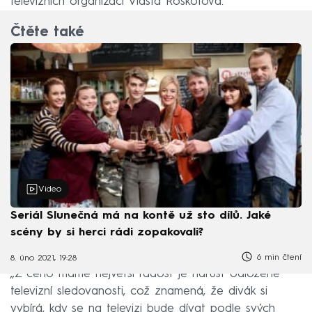
televizních organizací Vlasta Roškotová.
Čtěte také
Video
Seriál Slunečná má na kontě už sto dílů. Jaké
scény by si herci rádi zopakovali?
6 min čtení
8. úno 2021, 19:28
„Z čeho máme největší radost je nárůst odložené
televizní sledovanosti, což znamená, že divák si
vybírá, kdy se na televizi bude dívat podle svých