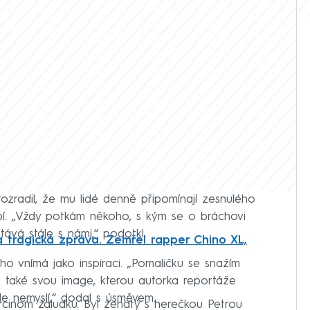
zradil, že mu lidé denně připomínají zesnulého
obí. „Vždy potkám někoho, s kým se o bráchovi
tává stále s námi,“ podotkl.
 tragická zpráva. Zemřel rapper Chino XL,
o ho vnímá jako inspiraci. „Pomaličku se snažím
il také svou image, kterou autorka reportáže
le nemyslí,“ dodal s úsměvem.
arcinom žaludku. Byl ženatý s herečkou Petrou