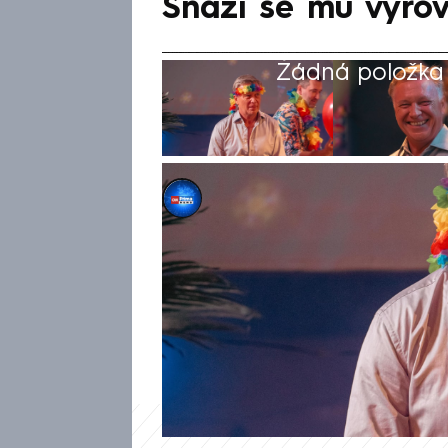
Snaží se mu vyro
Žádná položka z
Daniela Révai
1. srp 2024, 12:30
Herec Vladimír Dlouhý zemřel 
na něj jeho bratr a kolega Mi
připomínají. A je to super, pr
pořadu Showtime na CNN Prim
představuje velký zdroj inspir