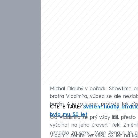
Michal Dlouhý v pořadu Showtime pro
bratra Vladimíra, vůbec se ale nezl
bavím. A je to super, protože tak zůs
ČTĚTE TAKÉ:
Světem hudby otřásla
bylo mu 50 let
Od Vladimíra se prý vždy lišil, přest
vyšplhat na jeho úroveň,“ řekl. Změn
označila za sexy. „Moje žena si to a
Vladimír zemřel ve věku 52 let na k