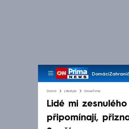
Domácí
Zahranič
Pořady
Domů
Lifestyle
ShowTime
Lidé mi zesnulého
připomínají, přizn