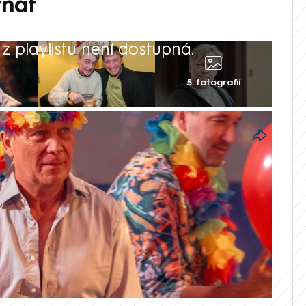
vnat
 playlistu není dostupná.
5 fotografií
před 14 lety, přesto není den, kdy by si
chal nevzpomněl. „Lidé mi ho neustále
otože zůstává stále s námi,“ svěřil se v
a NEWS. Vladimír pro něj i nadále
ace.