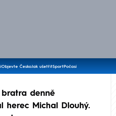
í
Objevte Česko
Jak ušetřit
Sport
Počasí
 bratra denně
al herec Michal Dlouhý.