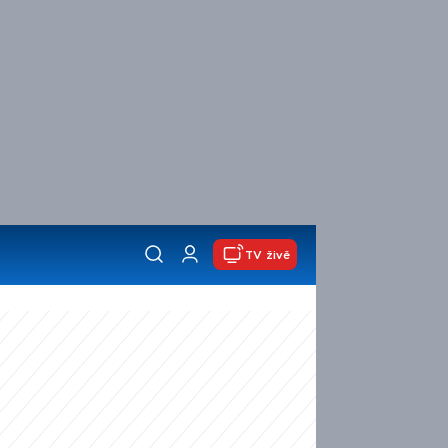
TV živě