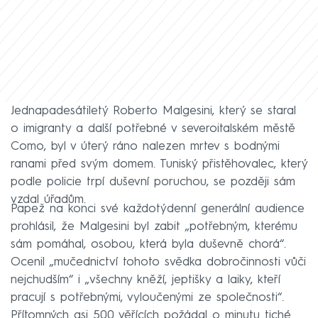
Jednapadesátiletý Roberto Malgesini, který se staral
o imigranty a další potřebné v severoitalském městě
Como, byl v úterý ráno nalezen mrtev s bodnými
ranami před svým domem. Tuniský přistěhovalec, který
podle policie trpí duševní poruchou, se později sám
vzdal úřadům.
Papež na konci své každotýdenní generální audience
prohlásil, že Malgesini byl zabit „potřebným, kterému
sám pomáhal, osobou, která byla duševně chorá“.
Ocenil „mučednictví tohoto svědka dobročinnosti vůči
nejchudším“ i „všechny kněží, jeptišky a laiky, kteří
pracují s potřebnými, vyloučenými ze společnosti“.
Přítomných asi 500 věřících požádal o minutu tiché