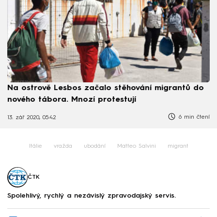
Na ostrově Lesbos začalo stěhování migrantů do
nového tábora. Mnozí protestují
6 min čtení
13. zář 2020, 05:42
Itálie
vražda
ubodání
Matteo Salvini
migrant
ČTK
Spolehlivý, rychlý a nezávislý zpravodajský servis.