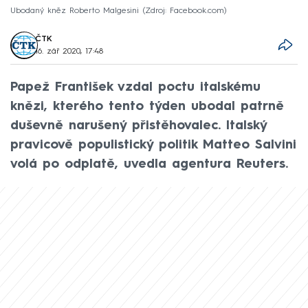
Ubodaný kněz Roberto Malgesini
Zdroj: Facebook.com
ČTK
16. zář 2020, 17:48
Papež František vzdal poctu italskému
knězi, kterého tento týden ubodal patrně
duševně narušený přistěhovalec. Italský
pravicově populistický politik Matteo Salvini
volá po odplatě, uvedla agentura Reuters.