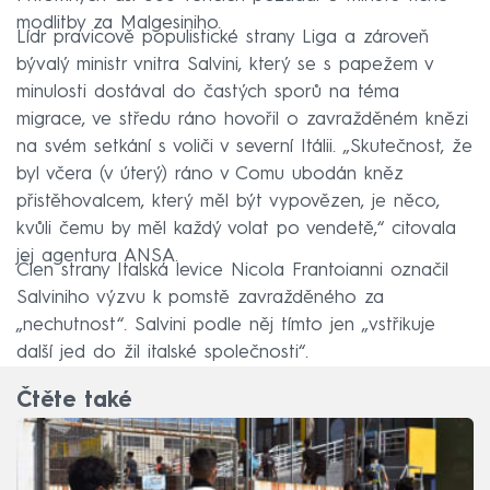
modlitby za Malgesiniho.
Lídr pravicově populistické strany Liga a zároveň
bývalý ministr vnitra Salvini, který se s papežem v
minulosti dostával do častých sporů na téma
migrace, ve středu ráno hovořil o zavražděném knězi
na svém setkání s voliči v severní Itálii. „Skutečnost, že
byl včera (v úterý) ráno v Comu ubodán kněz
přistěhovalcem, který měl být vypovězen, je něco,
kvůli čemu by měl každý volat po vendetě,“ citovala
jej agentura ANSA.
Člen strany Italská levice Nicola Frantoianni označil
Salviniho výzvu k pomstě zavražděného za
„nechutnost“. Salvini podle něj tímto jen „vstřikuje
další jed do žil italské společnosti“.
Čtěte také