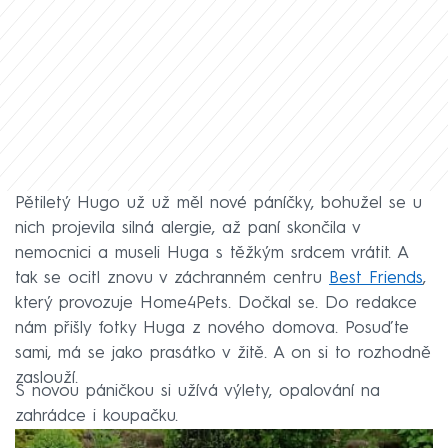
Pětiletý Hugo už už měl nové páníčky, bohužel se u
nich projevila silná alergie, až paní skončila v
nemocnici a museli Huga s těžkým srdcem vrátit. A
tak se ocitl znovu v záchranném centru
Best Friends
,
který provozuje Home4Pets. Dočkal se. Do redakce
nám přišly fotky Huga z nového domova. Posuďte
sami, má se jako prasátko v žitě. A on si to rozhodně
zaslouží.
S novou páničkou si užívá výlety, opalování na
zahrádce i koupačku.