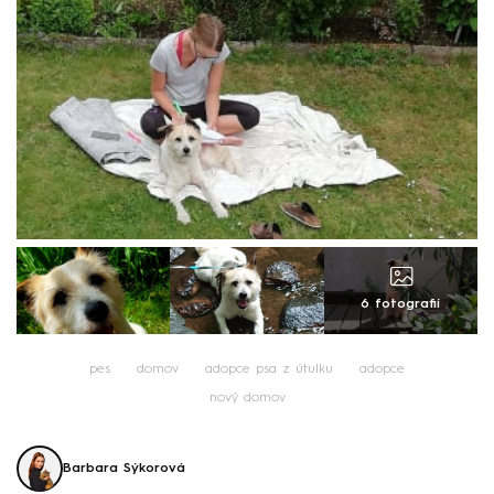
6 fotografií
pes
domov
adopce psa z útulku
adopce
nový domov
Barbara Sýkorová