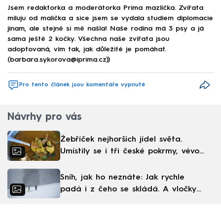
Jsem redaktorka a moderátorka Prima mazlíčka. Zvířata
miluju od malička a sice jsem se vydala studiem diplomacie
jinam, ale stejně si mě našla! Naše rodina má 3 psy a já
sama ještě 2 kočky. Všechna naše zvířata jsou
adoptovaná, vím tak, jak důležité je pomáhat.
(barbara.sykorova@iprima.cz))
Pro tento článek jsou komentáře vypnuté
Návrhy pro vás
Žebříček nejhorších jídel světa.
Umístily se i tři české pokrmy, vévodí
skandinávská kuchyně
Sníh, jak ho neznáte: Jak rychle
padá i z čeho se skládá. A vločky
nejsou bílé