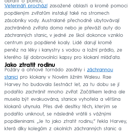
obrátit o pomoc.
Veterináři prochází
zasažené oblasti a kromě pomoci
popáleným zvířatům instalují také na stromech
zásobníky vody. Australané přechodně ubytovávají
zachráněná zvířata doma nebo je převáží auty do
záchranných stanic, v jedné ze škol dokonce vzniklo
centrum pro popálené koaly. Lidé darují kromě
peněz na léky i kanystry s vodou a ložní prádlo, ze
kterého šijí dobrovolníci kapsy pro klokaní mláďata.
Jako ztratit rodinu
Požáry a ohňové tornádo zasáhly i
záchrannou
stanici
pro klokany v Novém Jižním Walesu. Rae
Harvey ho budovala šestnáct let, za tu dobu se jí
podařilo zachránit mnoho zvířat. Začátkem ledna ale
musela být evakuována, stanice vyhořela a většina
klokanů uhynula. Přes dvě desítky těch, kterým se
podařilo uniknout, se následně vrátili s vážnými
popáleninami. „Je to jako ztratit rodinu,“ řekla Harvey,
která díky kolegům z okolních záchranných stanic a