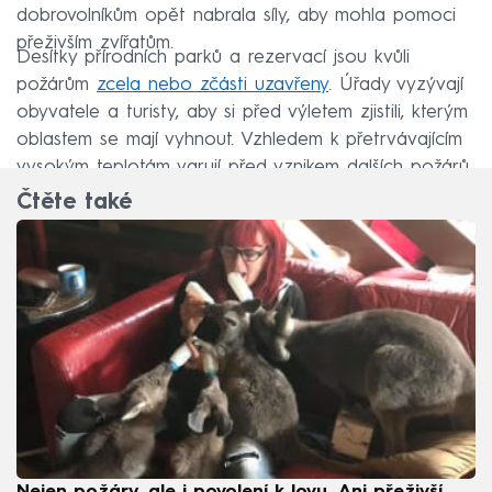
dobrovolníkům opět nabrala síly, aby mohla pomoci
přeživším zvířatům.
Desítky přírodních parků a rezervací jsou kvůli
požárům
zcela nebo zčásti uzavřeny
. Úřady vyzývají
obyvatele a turisty, aby si před výletem zjistili, kterým
oblastem se mají vyhnout. Vzhledem k přetrvávajícím
vysokým teplotám varují před vznikem dalších požárů.
Čtěte také
Nejen požáry, ale i povolení k lovu. Ani přeživší