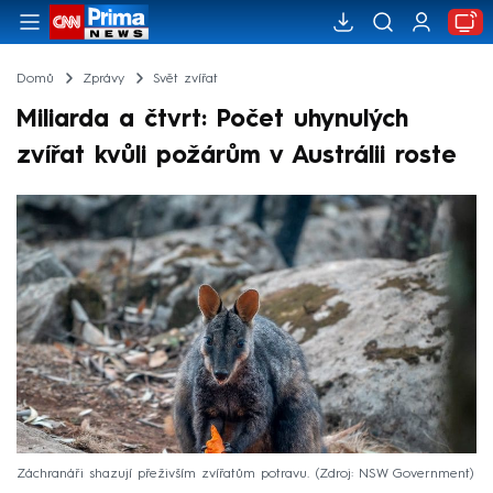
Domů
Zprávy
Svět zvířat
Miliarda a čtvrt: Počet uhynulých
zvířat kvůli požárům v Austrálii roste
Záchranáři shazují přeživším zvířatům potravu.
Zdroj: NSW Government