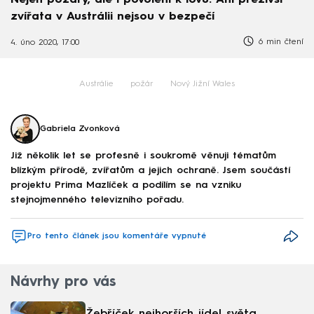
zvířata v Austrálii nejsou v bezpečí
6 min čtení
4. úno 2020, 17:00
Austrálie
požár
Nový Jižní Wales
Gabriela Zvonková
Již několik let se profesně i soukromě věnuji tématům
blízkým přírodě, zvířatům a jejich ochraně. Jsem součástí
projektu Prima Mazlíček a podílím se na vzniku
stejnojmenného televizního pořadu.
Pro tento článek jsou komentáře vypnuté
Návrhy pro vás