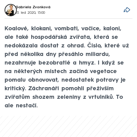
Gabriela Zvonková
13. led 2020, 15:00
Koalové, klokani, vombati, vačice, kaloni,
ale také hospodářská zvířata, která se
nedokázala dostat z ohrad. Číslo, které už
před několika dny přesáhlo miliardu,
nezahrnuje bezobratlé a hmyz. I když se
na některých místech začíná vegetace
pomalu obnovovat, nedostatek potravy je
kritický. Záchranáři pomohli přeživším
zvířatům shozem zeleniny z vrtulníků. To
ale nestačí.