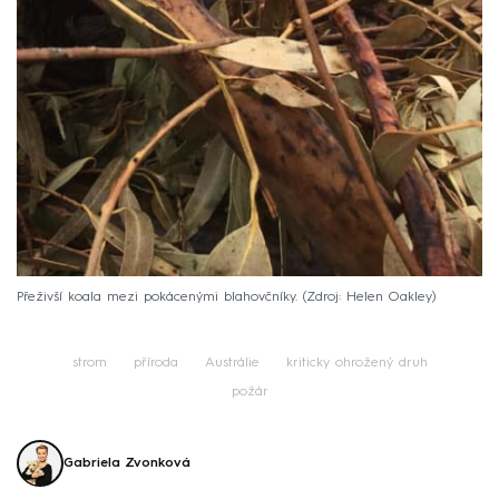
Přeživší koala mezi pokácenými blahovčníky.
Zdroj: Helen Oakley
strom
příroda
Austrálie
kriticky ohrožený druh
požár
Gabriela Zvonková