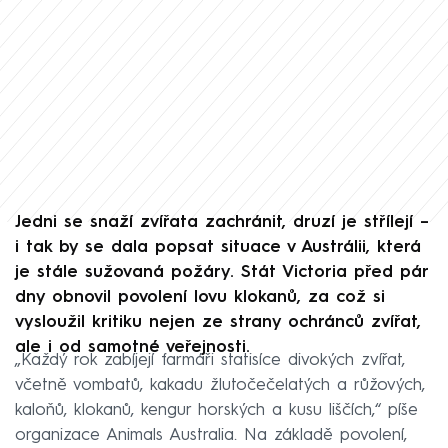
Jedni se snaží zvířata zachránit, druzí je střílejí –
i tak by se dala popsat situace v Austrálii, která
je stále sužovaná požáry. Stát Victoria před pár
dny obnovil povolení lovu klokanů, za což si
vysloužil kritiku nejen ze strany ochránců zvířat,
ale i od samotné veřejnosti.
„Každý rok zabíjejí farmáři statisíce divokých zvířat,
včetně vombatů, kakadu žlutočečelatých a růžových,
kaloňů, klokanů, kengur horských a kusu liščích,“ píše
organizace Animals Australia. Na základě povolení,