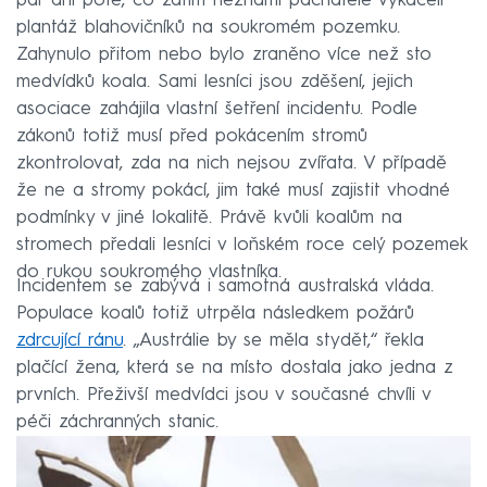
pár dní poté, co zatím neznámí pachatelé vykáceli
plantáž blahovičníků na soukromém pozemku.
Zahynulo přitom nebo bylo zraněno více než sto
medvídků koala. Sami lesníci jsou zděšení, jejich
asociace zahájila vlastní šetření incidentu. Podle
zákonů totiž musí před pokácením stromů
zkontrolovat, zda na nich nejsou zvířata. V případě
že ne a stromy pokácí, jim také musí zajistit vhodné
podmínky v jiné lokalitě. Právě kvůli koalům na
stromech předali lesníci v loňském roce celý pozemek
do rukou soukromého vlastníka.
Incidentem se zabývá i samotná australská vláda.
Populace koalů totiž utrpěla následkem požárů
zdrcující ránu
. „Austrálie by se měla stydět,“ řekla
plačící žena, která se na místo dostala jako jedna z
prvních. Přeživší medvídci jsou v současné chvíli v
péči záchranných stanic.