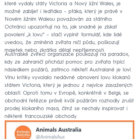
které vydaly státy Victoria a Nový Jižní Wales, je
možné zabíjet i ledňáka – ptáka, který je právě v
Novém Jižním Walesu považován za státního.
Ochránci upozorňují na to, jak snadné je získat
povolení „k lovu“ – stačí vyplnit formulář, kde lidé
uvedou, že zmíněná zvířata ničí půdu, poškozují
majetek nebo zkrátka dělají nepříjemnosti.
Australské zvířecí organizace poukazují na paradox,
kdy ze zahraničí přichází pomoc pro zvířata trpící
následkem požárů, zatímco někteří Australané je loví.
Vlnu kritiky vyvolalo nedávné obnovení lovu klokanů
státem Victoria, který je jednou z nejvíce zasažených
oblastí. Oproti tomu v Evropě, konkrétně v Belgii, se
obchodní řetězce právě kvůli požárům rozhodly zrušit
prodej klokaního masa, čímž se nechaly inspirovat i
některé francouzské obchody.