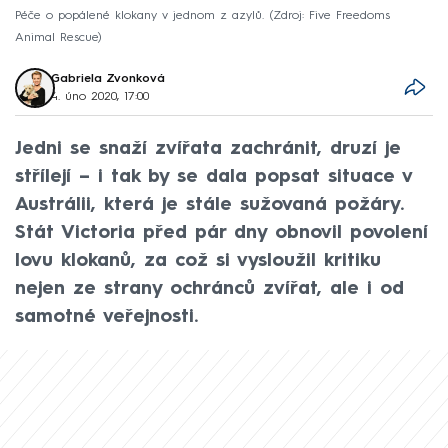
Péče o popálené klokany v jednom z azylů.
Zdroj: Five Freedoms
Animal Rescue
Gabriela Zvonková
4. úno 2020, 17:00
Jedni se snaží zvířata zachránit, druzí je
střílejí – i tak by se dala popsat situace v
Austrálii, která je stále sužovaná požáry.
Stát Victoria před pár dny obnovil povolení
lovu klokanů, za což si vysloužil kritiku
nejen ze strany ochránců zvířat, ale i od
samotné veřejnosti.