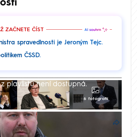
osti
EŽ ZAČNETE ČÍST
tra spravedlnosti je Jeroným Tejc.
politikem ČSSD.
 playlistu není dostupná.
6 fotografií