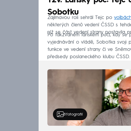
Tzv. Lánský puč: Tejc
Sobotku
Zajímavou roli sehrál Tejc po
volbách
některých členů vedení ČSSD s tehd
níž se část vedení strany postavila 
Po takzvaném lánském puči, kdy se p
vyjednávání o vládě, Sobotka svoji poz
funkce ve vedení strany či ve Sněmov
předsedy poslaneckého klubu ČSSD.
8
fotografií