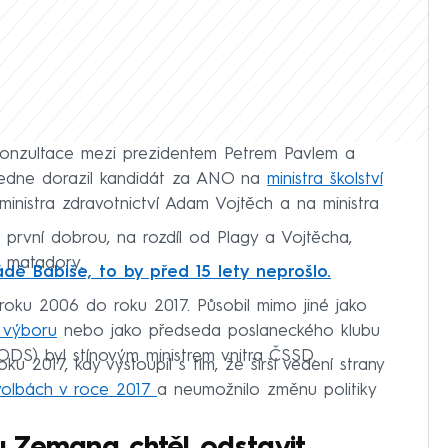
 konzultace mezi prezidentem Petrem Pavlem a
ledne dorazil kandidát za ANO na
ministra školství
 ministra zdravotnictví Adam Vojtěch a na ministra
 první dobrou, na rozdíl od Plagy a Vojtěcha,
é matadory.
ádě Babiše, to by před 15 lety neprošlo.
roku 2006 do roku 2017. Působil mimo jiné jako
 výboru
nebo jako předseda poslaneckého klubu
DS) byl stínovým ministrem vnitra ČSSD.
 2017, kdy vystoupil s tím, že širší vedení strany
volbách v roce 2017
a neumožnilo změnu politiky