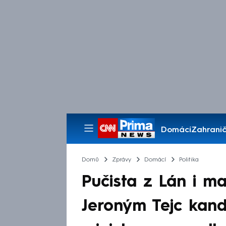
Domácí
Zahranič
Pořady
Domů
Zprávy
Domácí
Politika
Pučista z Lán i m
Jeroným Tejc kan