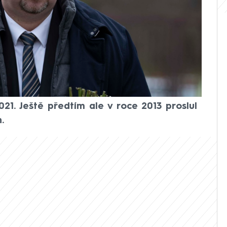
ravedlnosti v příští vládě je Jeroným
h letech nebylo příliš slyšet, jde o známé
é naposledy právě s hnutím ANO. Tento
politikem sociální demokracie a
olebních obdobích. Stranu opustil v roce
l jako náměstek na ministerstvo
šéfy resortu Robertem Pelikánem nebo
21. Ještě předtím ale v roce 2013 proslul
.