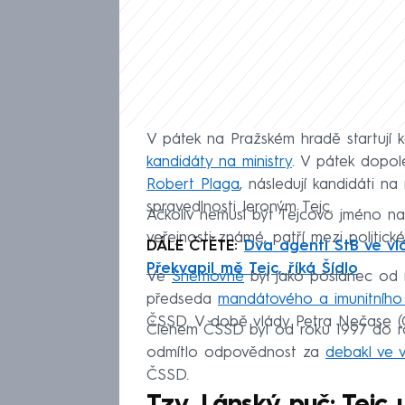
V pátek na Pražském hradě startují
kandidáty na ministry
. V pátek dopo
Robert Plaga
, následují kandidáti na
spravedlnosti Jeroným Tejc.
Ačkoliv nemusí být Tejcovo jméno na
veřejnosti známé, patří mezi politick
DÁLE ČTĚTE:
Dva agenti StB ve vl
Překvapil mě Tejc, říká Šídlo
Ve
Sněmovně
byl jako poslanec od 
předseda
mandátového a imunitního
ČSSD. V době vlády Petra Nečase (O
Členem ČSSD byl od roku 1997 do roku
odmítlo odpovědnost za
debakl ve 
ČSSD.