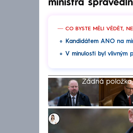
ministra spravedln
CO BYSTE MĚLI VĚDĚT, N
Kandidátem ANO na minis
V minulosti byl vlivným 
Žádná položka z
Karolína Neubergerová
28. lis 2025, 12:04