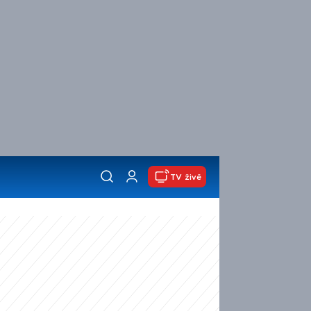
TV živě