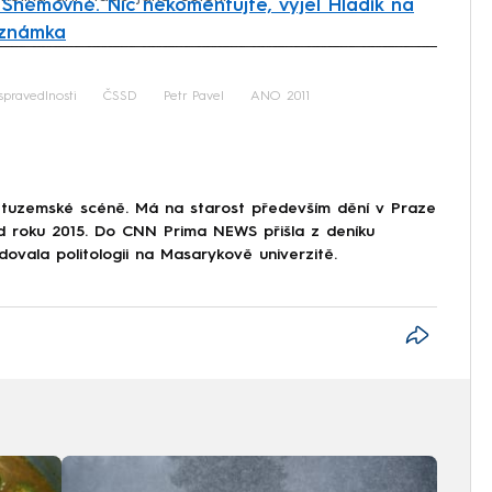
Sněmovně. Nic nekomentujte, vyjel Hladík na
oznámka
iled to fetch
spravedlnosti
ČSSD
Petr Pavel
ANO 2011
 tuzemské scéně. Má na starost především dění v Praze
od roku 2015. Do CNN Prima NEWS přišla z deníku
dovala politologii na Masarykově univerzitě.