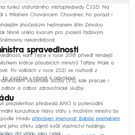
na funkci statutárního místopředsedy ČSSD. Na
rál s Milanem Chovancem. Chovanec ho porazil i
 tehdejším jihočeským hejtmanem Jiřím Zimolou
, pak těsně uniklo kvorum pro zvolení řadovým
Sněmovny nekandidoval.
nistra spravedlnosti
vedlnosti, kam Tejce v roce 2018 přivedl tehdejší
městkem krátce působících ministrů Taťány Malé a
ové. Po volbách v roce 2021 se rozhodl z
, že zvažuje i návrat k advokacii.
náměstkem Vězeňské služby (VS), kde pracuje i
í odbor a odbor zdravotnické služby.
ládu
il prezidentovi předseda ANO a potenciální
rmální konzultace hlavy státu s možnými ministry by
je podle Hradu
připraven jmenovat Babiše premiérem
í jeho střetu zájmů kvůli vlastnictví holdingu
lika dní vládu jako celek.