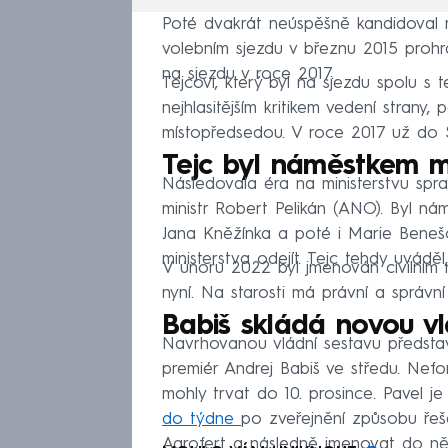
Poté dvakrát neúspěšně kandidoval 
volebním sjezdu v březnu 2015 proh
na sjezdu v roce 2017.
Tejcovi, který byl na sjezdu spolu s
nejhlasitějším kritikem vedení strany
místopředsedou. V roce 2017 už do 
Tejc byl náměstkem mi
Následovala éra na ministerstvu spra
ministr Robert Pelikán (ANO). Byl ná
Jana Kněžínka a poté i Marie Beneš
ministerstva odejít. Tejc tehdy uváděl
V únoru 2022 byl jmenován civilním 
nyní. Na starosti má právní a správn
Babiš skládá novou v
Navrhovanou vládní sestavu představ
premiér Andrej Babiš ve středu. Nefo
mohly trvat do 10. prosince. Pavel 
do týdne
po zveřejnění způsobu řešen
Agrofert a následně jmenovat do něko