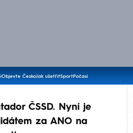
í
Objevte Česko
Jak ušetřit
Sport
Počasí
atador ČSSD. Nyní je
didátem za ANO na