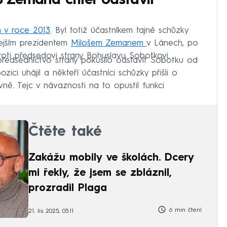
 u Zemana chtěl odstavit
 v roce 2013
. Byl totiž účastníkem tajné schůzky
ejším prezidentem
Milošem Zemanem
v Lánech, po
proti předsedovi strany Bohuslavu Sobotkovi.
ředsednictvo strany pokusilo odstavit Sobotku od
ici uhájil a někteří účastníci schůzky přišli o
ně. Tejc v návaznosti na to opustil funkci
Čtěte také
Zakážu mobily ve školách. Dcery
mi řekly, že jsem se zbláznil,
prozradil Plaga
6 min čtení
21. lis 2025, 05:11