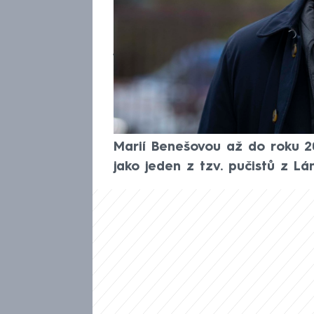
Kandidátem ANO na ministra sp
Tejc. Ačkoli o něm v posledníc
jméno české politiky, spojen
advokát z Brna byl výrazným 
poslancem za ČSSD ve třech v
2017 a o rok později nastoupi
spravedlnosti. Pracoval pod 
Marií Benešovou až do roku 20
jako jeden z tzv. pučistů z Lán