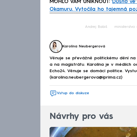
MOHLO VÁM UNIKNOUT:
Dusno ve 
Okamuru. Vytočila ho tajemná p
Fa
Andrej Babiš
ministerstvo 
Karolína Neubergerová
Věnuje se převážně politickému dění na
a na magistrátu. Karolína je v médiích 
Echo24. Věnuje se domácí politice. Vystu
(karolina.neubergerova@iprima.cz)
Vstup do diskuze
Návrhy pro vás