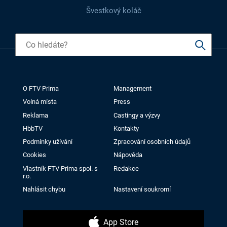
Švestkový koláč
O FTV Prima
Management
Volná místa
Press
Reklama
Castingy a výzvy
HbbTV
Kontakty
Podmínky užívání
Zpracování osobních údajů
Cookies
Nápověda
Vlastník FTV Prima spol. s
Redakce
r.o.
Nahlásit chybu
Nastavení soukromí
App Store