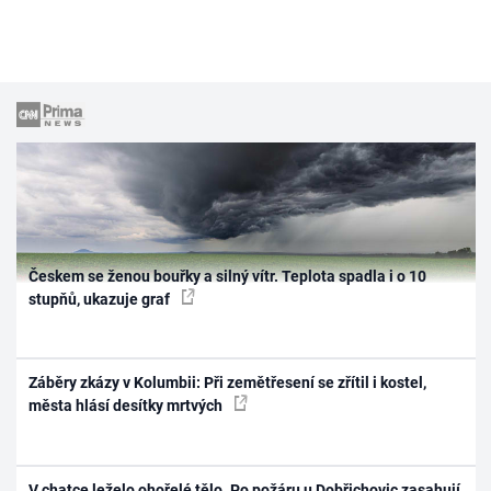
Českem se ženou bouřky a silný vítr. Teplota spadla i o 10
stupňů, ukazuje graf
Záběry zkázy v Kolumbii: Při zemětřesení se zřítil i kostel,
města hlásí desítky mrtvých
V chatce leželo ohořelé tělo. Po požáru u Dobřichovic zasahují