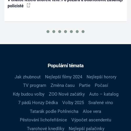
policisté
Populární témata
Jak zhubnout
Nejlepší filmy 2024
Nejlepší horory
TV program
Změna času
Partie
Počasí
Kdy budou volby
ZOO Nové začátky
Auto – katalog
7 pádů Honzy Dědka
Volby 2025
Svařené víno
Tatarák podle Pohlreicha
Aloe vera
Pěstování lichořeřišnice
Výpočet ascendentu
Tvarohové knedlíky
Nejlepší palačinky