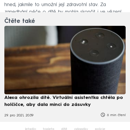
hned, jakmile to umožní její zdravotní stav. Za
zanedbání péče o dítě by mohla skončit i ve vězení.
Čtěte také
Alexa ohrozila dítě. Virtuální asistentka chtěla po
holčičce, aby dala minci do zásuvky
6 min čtení
29. pro 2021, 20:39
letadlo
toaleta
dítě
odpadky
policie