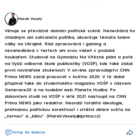
Marek Veselý
Věnuje se převážně domácí politické scéně. Nenechává ho
chladným ani zahraniční politika, akcentuje témata kolem
války na Ukrajině. Rád zpracovává i gaming a
nezanedbává v textech ani svou vášeň v podobě
houbaření. Studoval na Gymnáziu Na Vítězné pláni a poté
na Vyšší odborné škole publicistiky (VOŠP), kde také získal
první novinářské zkušenosti. V on-line zpravodajství CNN
Prima NEWS začal pracovat v květnu 2020. V té době
přispíval také do studentského magazínu VOŠP s názvem
Generace20 a na hudební web Planeta Hudba. Po
dokončení studií na VOŠP v létě 2021 nastoupil na CNN
Prima NEWS jako redaktor. Nesnáší totalitní ideologie,
přehnanou politickou korektnost i striktní dělení světa na
„černou“ a „bílou“. (Marek.Vesely@iprima.cz)
Vstup do diskuze