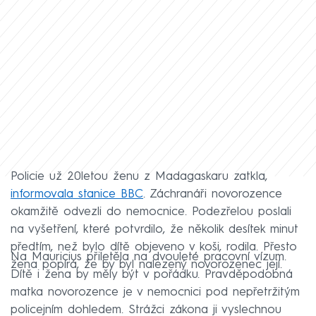
Policie už 20letou ženu z Madagaskaru zatkla,
informovala stanice BBC
. Záchranáři novorozence
okamžitě odvezli do nemocnice. Podezřelou poslali
na vyšetření, které potvrdilo, že několik desítek minut
předtím, než bylo dítě objeveno v koši, rodila. Přesto
Na Mauricius přiletěla na dvouleté pracovní vízum.
žena popírá, že by byl nalezený novorozenec její.
Dítě i žena by měly být v pořádku. Pravděpodobná
matka novorozence je v nemocnici pod nepřetržitým
policejním dohledem. Strážci zákona ji vyslechnou