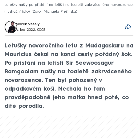
Letušky našly po přistání na letišti na toaletě zakrváceného novorozence.
(Ilustrační foto)
Zdroj: Michaela Prešinská
Marek Veselý
4. led 2022, 00:03
Letušky novoročního letu z Madagaskaru na
Mauricius čekal na konci cesty pořádný šok.
Po přistání na letišti Sir Seewoosagur
Ramgoolam našly na toaletě zakrváceného
novorozence. Ten byl pohozený v
odpadkovém koši. Nechala ho tam
pravděpodobně jeho matka hned poté, co
dítě porodila.