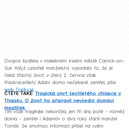
Dvojice bydlela v malebném irském městě Carrick-on-
Suir. Když uzavřeli manželství, vypadalo to, že je
čeká šťastný život, v úterý 2. června však
třiadvacetiletý Adam doma nečekaně zemřel, píše
web Topky.sk
.
ČTĚTE TAKÉ:
Tragická smrt šestiletého chlapce v
Thajsku. O život ho připravil nevšední domácí
mazlíček
Tím však tragédie nekončila, jen tři dny poté – rovněž
doma – zemřel i Adamův o dva roky starší manžel
Tomáš. Se smutnou informací přišel na svém