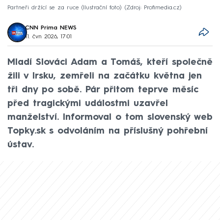
Partneři držící se za ruce (Ilustrační foto)
Zdroj: Profimedia.cz
CNN Prima NEWS
11. čvn 2026, 17:01
Mladí Slováci Adam a Tomáš, kteří společně
žili v Irsku, zemřeli na začátku května jen
tři dny po sobě. Pár přitom teprve měsíc
před tragickými událostmi uzavřel
manželství. Informoval o tom slovenský web
Topky.sk s odvoláním na příslušný pohřební
ústav.