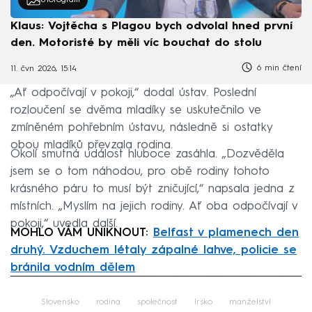
Klaus: Vojtěcha s Plagou bych odvolal hned první
den. Motoristé by měli víc bouchat do stolu
6 min čtení
11. čvn 2026, 15:14
„Ať odpočívají v pokoji,“ dodal ústav. Poslední
rozloučení se dvěma mladíky se uskutečnilo ve
zmíněném pohřebním ústavu, následně si ostatky
obou mladíků převzala rodina.
Okolí smutná událost hluboce zasáhla. „Dozvěděla
jsem se o tom náhodou, pro obě rodiny tohoto
krásného páru to musí být zničující,“ napsala jedna z
místních. „Myslím na jejich rodiny. Ať oba odpočívají v
pokoji,“ uvedla další.
MOHLO VÁM UNIKNOUT:
Belfast v plamenech den
druhý. Vzduchem létaly zápalné lahve, policie se
bránila vodním dělem
Failed to fetch
Slovensko
rodina
společnost
Irsko
manželství