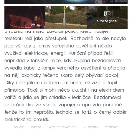
5 fotografií
Strážníci na místo zavolali policii, která nabíjení
telefonu řeší jako přestupek. Rozhodně to ale nebylo
poprvé, kdy z lampy veřejného osvětlení někdo
využíval elektrickou energii. Kuriózní případ řešili
například v loňském roce, kdy skupina bezdomovců
vyvedla kabel z lampy veřejného osvětlení a připojila
na něj lakonicky řečeno skoro celý obývací pokoj.
Díky nelegálnímu odběru jim hrála televize a topil
přímotop. Také si mohli něco ukuchtit na elektrickém
vařiči a jídlo se jim chladilo v ledničce. Bezdomovci
se bránili tím, že vše je zapojeno opravdu pořádně.
Jenže to jim neprošlo, jednalo se totiž o černý odběr
elektrického proudu.
policie
lampa
veřejné osvětlení
kuriozity
strážníci