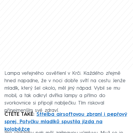
Lampa veřejného osvětlení v Krči. Každého zřejmě
hned napadne, že v noci dobře svítí na cestu. Jenže
mladík, který šel okolo, měl jiný nápad. Vybil se mu
mobil, a tak odkryl dvířka lampy a přímo do
svorkovnice si připojil nabíječku. Tím riskoval
přinejmenším své zdraví.
ČTĚTE TAKÉ:
Střelba airsoftovou zbraní i pepřový
sprej. Potyčku mladíků spustila jízda na
koloběžce