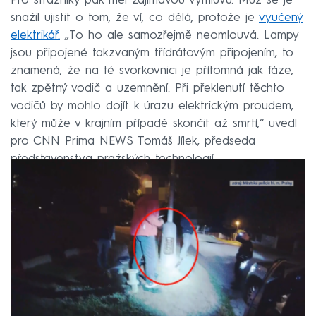
Pro strážníky pak měl zajímavou výmluvu. Muž se je
snažil ujistit o tom, že ví, co dělá, protože je
vyučený
elektrikář.
„To ho ale samozřejmě neomlouvá. Lampy
jsou připojené takzvaným třídrátovým připojením, to
znamená, že na té svorkovnici je přítomná jak fáze,
tak zpětný vodič a uzemnění. Při překlenutí těchto
vodičů by mohlo dojít k úrazu elektrickým proudem,
který může v krajním případě skončit až smrtí,“ uvedl
pro CNN Prima NEWS Tomáš Jílek, předseda
představenstva pražských technologií.