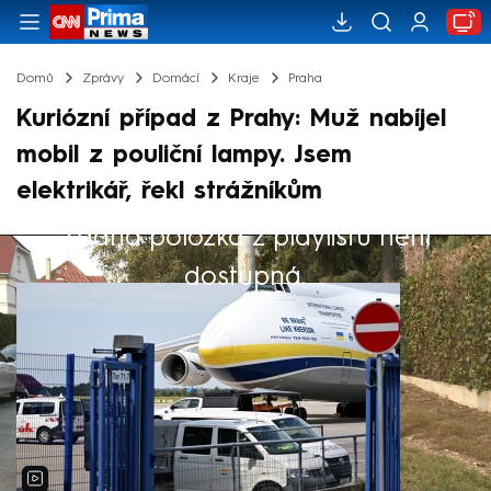
Domů
Zprávy
Domácí
Kraje
Praha
Kuriózní případ z Prahy: Muž nabíjel
mobil z pouliční lampy. Jsem
elektrikář, řekl strážníkům
Žádná položka z playlistu není
Výběr redakce
dostupná.