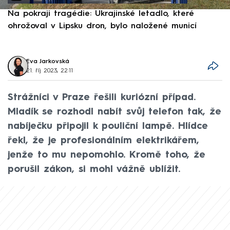
Na pokraji tragédie: Ukrajinské letadlo, které
P
ohrožoval v Lipsku dron, bylo naložené municí
e
Eva Jarkovská
21. říj 2023, 22:11
Strážníci v Praze řešili kuriózní případ.
Mladík se rozhodl nabít svůj telefon tak, že
nabíječku připojil k pouliční lampě. Hlídce
řekl, že je profesionálním elektrikářem,
jenže to mu nepomohlo. Kromě toho, že
porušil zákon, si mohl vážně ublížit.