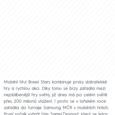
Mobilní titul Brawl Stars kombinuje prvky sběratelské
hry a rychlou akci. Díky tomu se brzy zařadila mezi
nejoblíbenější hry světa, již dnes má po celém světě
přes 200 milionů stažení. I proto se v loňském roce
zařadila do turnaje Samsung MČR v mobilních hrách.
První ročník vyhrál tým Sampi.Tipsport, který se letos