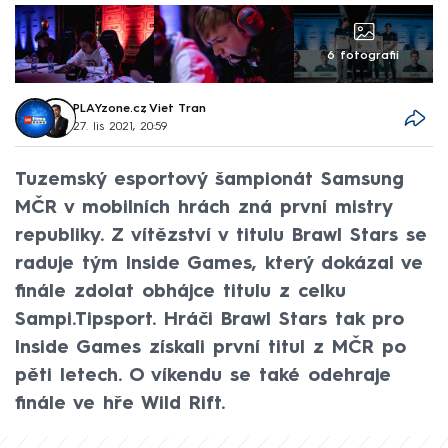
6 fotografií
PLAYzone.cz
,
Viet Tran
27. lis 2021, 20:59
Tuzemský esportový šampionát Samsung
MČR v mobilních hrách zná první mistry
republiky. Z vítězství v titulu Brawl Stars se
raduje tým Inside Games, který dokázal ve
finále zdolat obhájce titulu z celku
Sampi.Tipsport. Hráči Brawl Stars tak pro
Inside Games získali první titul z MČR po
pěti letech. O víkendu se také odehraje
finále ve hře Wild Rift.