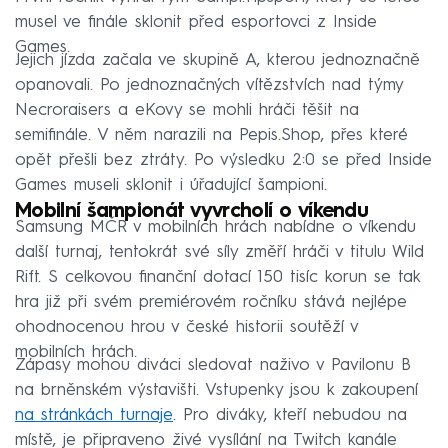
musel ve finále sklonit před esportovci z Inside
Games.
Jejich jízda začala ve skupině A, kterou jednoznačně
opanovali. Po jednoznačných vítězstvích nad týmy
Necroraisers a eKovy se mohli hráči těšit na
semifinále. V něm narazili na Pepis.Shop, přes které
opět přešli bez ztráty. Po výsledku 2:0 se před Inside
Games museli sklonit i úřadující šampioni.
Mobilní šampionát vyvrcholí o víkendu
Samsung MČR v mobilních hrách nabídne o víkendu
další turnaj, tentokrát své síly změří hráči v titulu Wild
Rift. S celkovou finanční dotací 150 tisíc korun se tak
hra již při svém premiérovém ročníku stává nejlépe
ohodnocenou hrou v české historii soutěží v
mobilních hrách.
Zápasy mohou diváci sledovat naživo v Pavilonu B
na brněnském výstavišti. Vstupenky jsou k zakoupení
na stránkách turnaje
. Pro diváky, kteří nebudou na
místě, je připraveno živé vysílání na Twitch kanále