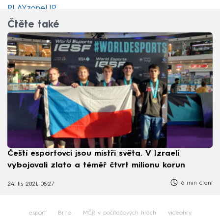
PLAYzoneUP
.
Čtěte také
Čeští esportovci jsou mistři světa. V Izraeli
vybojovali zlato a téměř čtvrt milionu korun
6 min čtení
24. lis 2021, 08:27
esport
Brno
MČR v počítačových hrách
videohry