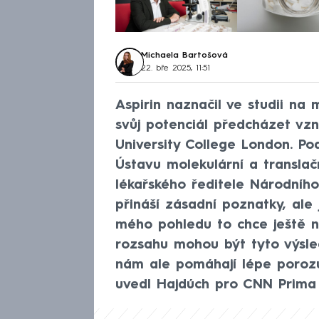
Michaela Bartošová
22. bře 2025, 11:51
Aspirin naznačil ve studii n
svůj potenciál předcházet vznik
University College London. P
Ústavu molekulární a transla
lékařského ředitele Národního
přináší zásadní poznatky, ale
mého pohledu to chce ještě n
rozsahu mohou být tyto výsled
nám ale pomáhají lépe porozu
uvedl Hajdúch pro CNN Prima