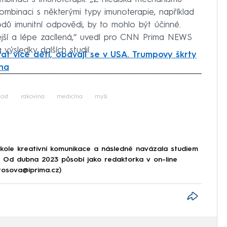
ombinaci s některými typy imunoterapie, například
bodů imunitní odpovědi, by to mohlo být účinné.
ější a lépe zacílená,“ uvedl pro CNN Prima NEWS
výsledky dalších studií.
at více dětí, obávají se v USA. Trumpovy škrty
ena
iled to fetch
ost
rakovina
medicína
myši
škole kreativní komunikace a následně navázala studiem
e. Od dubna 2023 působí jako redaktorka v on-line
tosova@iprima.cz)