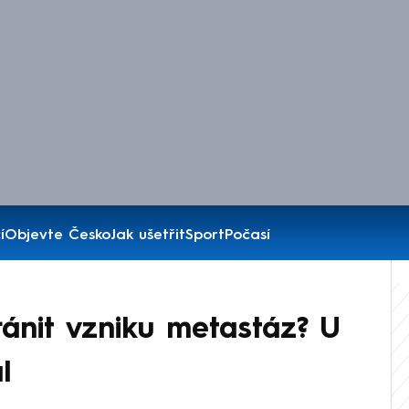
í
Objevte Česko
Jak ušetřit
Sport
Počasí
ránit vzniku metastáz? U
l