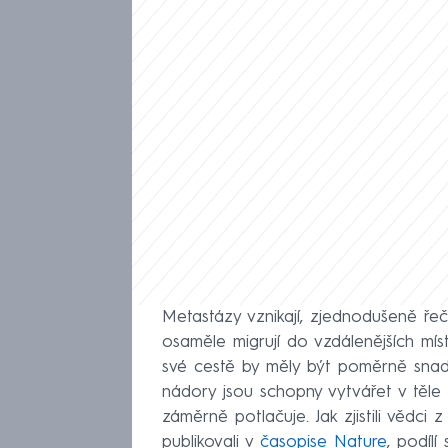
Metastázy vznikají, zjednodušeně ře
osaměle migrují do vzdálenějších mí
své cestě by měly být poměrně snadn
nádory jsou schopny vytvářet v těle
záměrně potlačuje. Jak zjistili vědci 
publikovali v
časopise Nature
, podíl