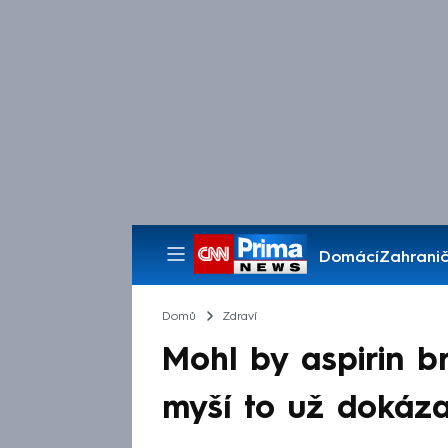
Domácí
Zahranič
Pořady
Domů
Zdraví
Mohl by aspirin b
myší to už dokáza