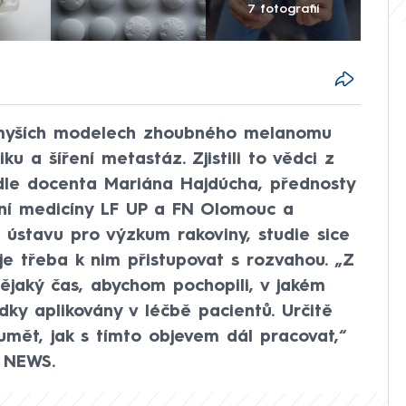
7 fotografií
a myších modelech zhoubného melanomu
u a šíření metastáz. Zjistili to vědci z
odle docenta Mariána Hajdúcha, přednosty
ční medicíny LF UP a FN Olomouc a
 ústavu pro výzkum rakoviny, studie sice
 je třeba k nim přistupovat s rozvahou. „Z
ějaký čas, abychom pochopili, v jakém
ky aplikovány v léčbě pacientů. Určitě
mět, jak s tímto objevem dál pracovat,“
 NEWS.