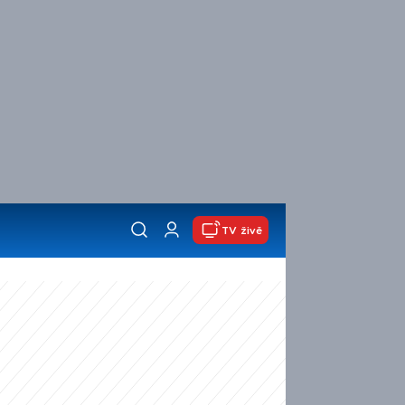
TV živě