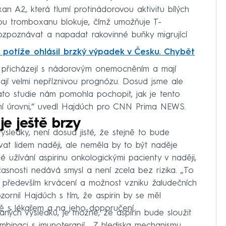
n A2, která tlumí protinádorovou aktivitu bílých
vorbu tromboxanu blokuje, čímž umožňuje T-
ozpoznávat a napadat rakovinné buňky migrující
é potíže ohlásil brzký výpadek v Česku. Chybět
í přicházejí s nádorovým onemocněním a mají
ají velmi nepříznivou prognózu. Dosud jsme ale
Tato studie nám pomohla pochopit, jak je tento
í úrovni,“ uvedl Hajdúch pro CNN Prima NEWS.
je ještě brzy
výsledky, není dosud jisté, že stejně to bude
ávat lidem naději, ale neměla by to být naděje
é užívání aspirinu onkologickými pacienty v naději,
asnosti nedává smysl a není zcela bez rizika. „To
e, především krvácení a možnost vzniku žaludečních
ornil Hajdúch s tím, že aspirin by se měl
 s lékařem a na jeho doporučení.
aných výsledků, je možné, že aspirin bude sloužit
mbinaci s imunoterapií. „Z hlediska mechanismu