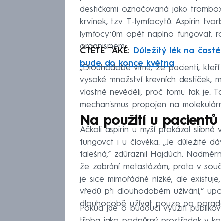
destičkami označovaná jako tromboxa
krvinek, tzv. T-lymfocytů. Aspirin t
lymfocytům opět naplno fungovat, r
organismem.
ČTĚTE TAKÉ:
Důležitý lék na čast
bude do konce května
„Dlouhodobě víme, že pacienti, kteř
vysoké množství krevních destiček, m
vlastně nevěděli, proč tomu tak je. 
mechanismus propojen na molekulárn
Na použití u pacientů 
Ačkoli aspirin u myší prokázal slibné 
fungovat i u člověka. „Je důležité d
falešná,“ zdůraznil Hajdúch. Nadměrn
že zabrání metastázám, proto v souč
je sice mimořádně nízké, ale existuj
vředů při dlouhodobém užívání,“ upoz
dlouhodobě užívat pouze po poradě
Pokud jde o budoucí využití publikov
třeba jako podpůrný prostředek v ko