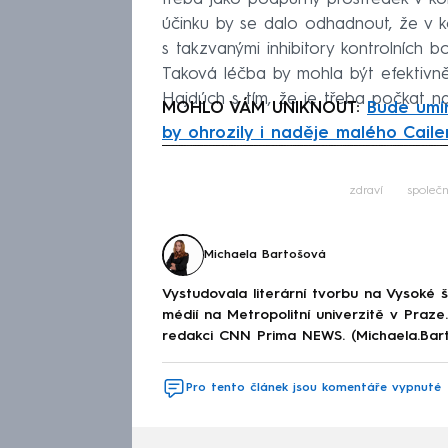
účinku by se dalo odhadnout, že v k
s takzvanými inhibitory kontrolních 
Taková léčba by mohla být efektivn
Hajdúch s tím, že je třeba počkat na 
MOHLO VÁM UNIKNOUT:
Bude umír
by ohrozily i naděje malého Cail
Fa
zdraví
společn
Michaela Bartošová
Vystudovala literární tvorbu na Vysoké 
médií na Metropolitní univerzitě v Praz
redakci CNN Prima NEWS. (Michaela.Bar
Pro tento článek jsou komentáře vypnuté