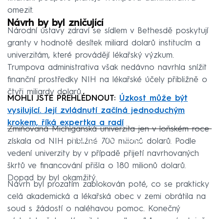
omezit.
Návrh by byl zničující
Národní ústavy zdraví se sídlem v Bethesdě poskytují
granty v hodnotě desítek miliard dolarů institucím a
univerzitám, které provádějí lékařský výzkum.
Trumpova administrativa však nedávno navrhla snížit
finanční prostředky NIH na lékařské účely přibližně o
čtyři miliardy dolarů.
MOHLI JSTE PŘEHLÉDNOUT:
Úzkost může být
vysilující. Její zvládnutí začíná jednoduchým
krokem, říká expertka a radí
Zmiňovaná Michiganská univerzita jen v loňském roce
Failed to fetch
získala od NIH přibližně 700 milionů dolarů. Podle
vedení univerzity by v případě přijetí navrhovaných
škrtů ve financování přišla o 180 milionů dolarů.
Dopad by byl okamžitý.
Návrh byl prozatím zablokován poté, co se prakticky
celá akademická a lékařská obec v zemi obrátila na
soud s žádostí o naléhavou pomoc. Konečný