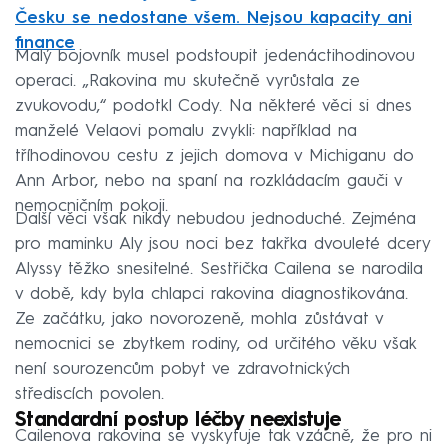
Česku se nedostane všem. Nejsou kapacity ani
finance
Malý bojovník musel podstoupit jedenáctihodinovou
operaci. „Rakovina mu skutečně vyrůstala ze
zvukovodu,“ podotkl Cody. Na některé věci si dnes
manželé Velaovi pomalu zvykli: například na
tříhodinovou cestu z jejich domova v Michiganu do
Ann Arbor, nebo na spaní na rozkládacím gauči v
nemocničním pokoji.
Další věci však nikdy nebudou jednoduché. Zejména
pro maminku Aly jsou noci bez takřka dvouleté dcery
Alyssy těžko snesitelné. Sestřička Cailena se narodila
v době, kdy byla chlapci rakovina diagnostikována.
Ze začátku, jako novorozeně, mohla zůstávat v
nemocnici se zbytkem rodiny, od určitého věku však
není sourozencům pobyt ve zdravotnických
střediscích povolen.
Standardní postup léčby neexistuje
Cailenova rakovina se vyskytuje tak vzácně, že pro ni