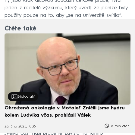
Ty jsou však klíčovou součástí celkové práce, tvrdí
jeden z ředitelů výzkumu, který uvedl, že peníze byly
použity pouze na to, aby „se na univerzitě svítilo“.
Čtěte také
8
fotografií
Ohrožená onkologie v Motole? Zničili jsme hydru
kolem Ludvíka včas, prohlásil Válek
6 min čtení
28. úno 2025, 10:36
„Velká část naší práce je závislá na tomto