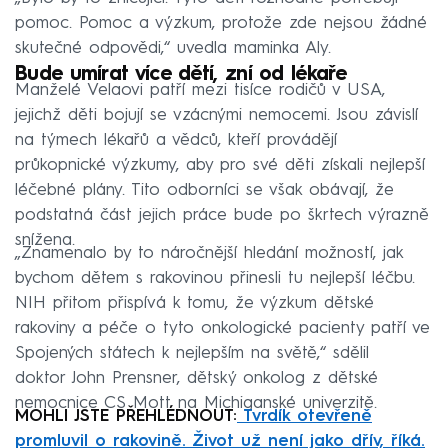
pomoc. Pomoc a výzkum, protože zde nejsou žádné
skutečné odpovědi,“ uvedla maminka Aly.
Bude umírat více dětí, zní od lékaře
Manželé Velaovi patří mezi tisíce rodičů v USA,
jejichž děti bojují se vzácnými nemocemi. Jsou závislí
na týmech lékařů a vědců, kteří provádějí
průkopnické výzkumy, aby pro své děti získali nejlepší
léčebné plány. Tito odborníci se však obávají, že
podstatná část jejich práce bude po škrtech výrazně
snížena.
„Znamenalo by to náročnější hledání možností, jak
bychom dětem s rakovinou přinesli tu nejlepší léčbu.
NIH přitom přispívá k tomu, že výzkum dětské
rakoviny a péče o tyto onkologické pacienty patří ve
Spojených státech k nejlepším na světě,“ sdělil
doktor John Prensner, dětský onkolog z dětské
nemocnice CS Mott na Michiganské univerzitě.
MOHLI JSTE PŘEHLÉDNOUT:
Tvrdík otevřeně
promluvil o rakovině. Život už není jako dřív, říká.