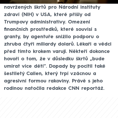
ohrožení. Takové jsou důsledky nedávno
navržených škrtů pro Národní instituty
zdraví (NIH) v USA, které přišly od
Trumpovy administrativy. Omezení
finančních prostředků, které souvisí s
granty, by agentuře snížilo podporu o
zhruba čtyři miliardy dolarů. Lékaři a vědci
před tímto krokem varují. Někteří dokonce
hovoří o tom, že v důsledku škrtů „bude
umírat více dětí“. Dopady by pocítil také
šestiletý Cailen, který trpí vzácnou a
agresivní formou rakoviny. Právě s jeho
rodinou natočila redakce CNN reportáž.