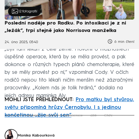
12
fotografií
Poslední naděje pro Radku. Po intoxikaci je z ní
„ležák“, trpí stejně jako Norrisova manželka
6 min čtení
24. úno 2025, 05:40
„Byli tam lékaři z celé země. Hovořili o možnostech
úspěšné operace, která by se měla provést, a pak
dokonce o různých typech plánů chemoterapie, které
by se měly provést po ní,“ vzpomínal Cody. V očích
rodičů nejsou tito lékaři ničím menším než zázračnými
pracovníky. „Kolem nás je tolik hrdinů,“ dodala na
jejich adresu maminka Aly.
MOHLI JSTE PŘEHLÉDNOUT:
Pro matku byl stvůrou,
světu připomíná hrůzy Černobylu. I s jedinou
končetinou „žije svůj sen“
nemoc
zdraví
nemocnice
dítě
CNN
Failed to fetch
Monika Kabourková