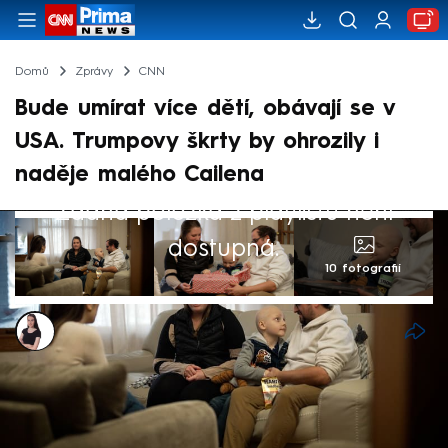
Domů
Zprávy
CNN
Bude umírat více dětí, obávají se v
USA. Trumpovy škrty by ohrozily i
naděje malého Cailena
Žádná položka z playlistu není
dostupná.
10 fotografií
Monika Kabourková
10. bře 2025, 10:28
Naděje tisíců rodin a dětských
onkologických pacientů na uzdravení je v