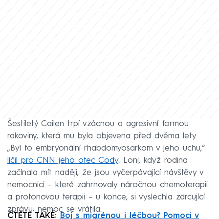
Šestiletý Cailen trpí vzácnou a agresivní formou
rakoviny, která mu byla objevena před dvěma lety.
„Byl to embryonální rhabdomyosarkom v jeho uchu,“
líčil pro CNN jeho otec Cody
. Loni, když rodina
začínala mít naději, že jsou vyčerpávající návštěvy v
nemocnici – které zahrnovaly náročnou chemoterapii
a protonovou terapii – u konce, si vyslechla zdrcující
zprávu: nemoc se vrátila.
ČTĚTE TAKÉ:
Boj s migrénou i léčbou? Pomoci v