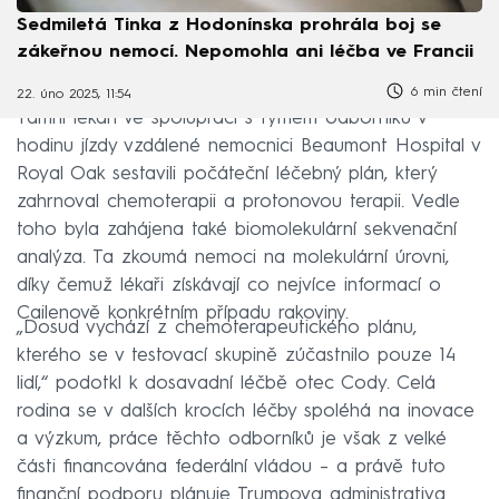
Sedmiletá Tinka z Hodonínska prohrála boj se
zákeřnou nemocí. Nepomohla ani léčba ve Francii
6 min čtení
22. úno 2025, 11:54
Tamní lékaři ve spolupráci s týmem odborníků v
hodinu jízdy vzdálené nemocnici Beaumont Hospital v
Royal Oak sestavili počáteční léčebný plán, který
zahrnoval chemoterapii a protonovou terapii. Vedle
toho byla zahájena také biomolekulární sekvenační
analýza. Ta zkoumá nemoci na molekulární úrovni,
díky čemuž lékaři získávají co nejvíce informací o
Cailenově konkrétním případu rakoviny.
„Dosud vychází z chemoterapeutického plánu,
kterého se v testovací skupině zúčastnilo pouze 14
lidí,“ podotkl k dosavadní léčbě otec Cody. Celá
rodina se v dalších krocích léčby spoléhá na inovace
a výzkum, práce těchto odborníků je však z velké
části financována federální vládou – a právě tuto
finanční podporu plánuje Trumpova administrativa