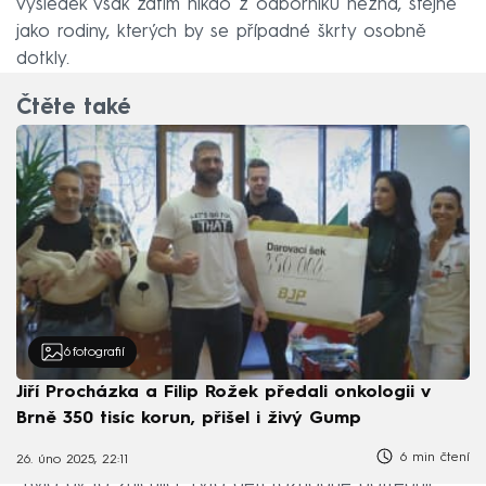
výsledek však zatím nikdo z odborníků nezná, stejně
jako rodiny, kterých by se případné škrty osobně
dotkly.
Čtěte také
6
fotografií
Jiří Procházka a Filip Rožek předali onkologii v
Brně 350 tisíc korun, přišel i živý Gump
6 min čtení
26. úno 2025, 22:11
„Bylo by to zničující. Tyto děti rozhodně potřebují