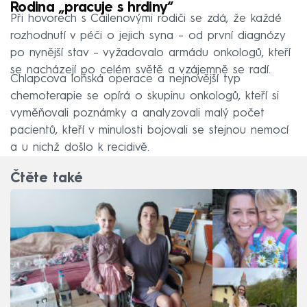
Rodina „pracuje s hrdiny“
Při hovorech s Cailenovými rodiči se zdá, že každé
rozhodnutí v péči o jejich syna – od první diagnózy
po nynější stav – vyžadovalo armádu onkologů, kteří
se nacházejí po celém světě a vzájemně se radí.
Chlapcova loňská operace a nejnovější typ
chemoterapie se opírá o skupinu onkologů, kteří si
vyměňovali poznámky a analyzovali malý počet
pacientů, kteří v minulosti bojovali se stejnou nemocí
a u nichž došlo k recidivě.
Čtěte také