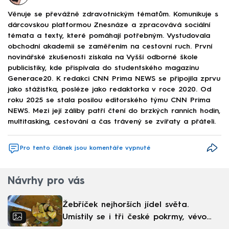
Věnuje se převážně zdravotnickým tématům. Komunikuje s
dárcovskou platformou Znesnáze a zpracovává sociální
témata a texty, které pomáhají potřebným. Vystudovala
obchodní akademii se zaměřením na cestovní ruch. První
novinářské zkušenosti získala na Vyšší odborné škole
publicistiky, kde přispívala do studentského magazínu
Generace20. K redakci CNN Prima NEWS se připojila zprvu
jako stážistka, posléze jako redaktorka v roce 2020. Od
roku 2025 se stala posilou editorského týmu CNN Prima
NEWS. Mezi její záliby patří čtení do brzkých ranních hodin,
multitasking, cestování a čas trávený se zvířaty a přáteli.
Pro tento článek jsou komentáře vypnuté
Návrhy pro vás
Žebříček nejhorších jídel světa.
Umístily se i tři české pokrmy, vévodí