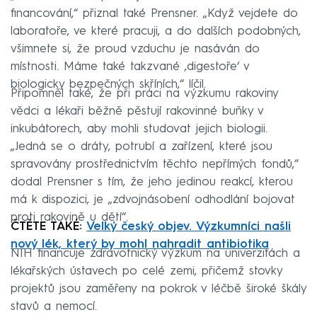
financování,“ přiznal také Prensner. „Když vejdete do
laboratoře, ve které pracuji, a do dalších podobných,
všimnete si, že proud vzduchu je nasáván do
místnosti. Máme také takzvané ‚digestoře‘ v
biologicky bezpečných skříních,“ líčil.
Připomněl také, že při práci na výzkumu rakoviny
vědci a lékaři běžně pěstují rakovinné buňky v
inkubátorech, aby mohli studovat jejich biologii.
„Jedná se o dráty, potrubí a zařízení, které jsou
spravovány prostřednictvím těchto nepřímých fondů,“
dodal Prensner s tím, že jeho jedinou reakcí, kterou
má k dispozici, je „zdvojnásobení odhodlání bojovat
proti rakovině u dětí“.
ČTĚTE TAKÉ:
Velký český objev. Výzkumníci našli
nový lék, který by mohl nahradit antibiotika
NIH financuje zdravotnický výzkum na univerzitách a
lékařských ústavech po celé zemi, přičemž stovky
projektů jsou zaměřeny na pokrok v léčbě široké škály
stavů a nemocí.