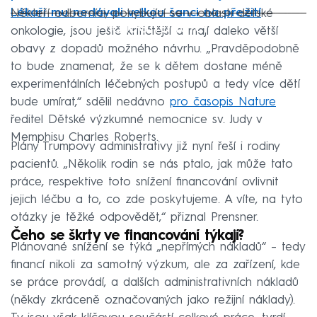
Lékaři mu nedávali velkou šanci na přežití
Někteří odborníci, pohybující se v oblasti dětské
Failed to fetch
onkologie, jsou ještě kritičtější a mají daleko větší
obavy z dopadů možného návrhu. „Pravděpodobně
to bude znamenat, že se k dětem dostane méně
experimentálních léčebných postupů a tedy více dětí
bude umírat,“ sdělil nedávno
pro časopis Nature
ředitel Dětské výzkumné nemocnice sv. Judy v
Memphisu Charles Roberts.
Plány Trumpovy administrativy již nyní řeší i rodiny
pacientů. „Několik rodin se nás ptalo, jak může tato
práce, respektive toto snížení financování ovlivnit
jejich léčbu a to, co zde poskytujeme. A víte, na tyto
otázky je těžké odpovědět,“ přiznal Prensner.
Čeho se škrty ve financování týkají?
Plánované snížení se týká „nepřímých nákladů“ – tedy
financí nikoli za samotný výzkum, ale za zařízení, kde
se práce provádí, a dalších administrativních nákladů
(někdy zkráceně označovaných jako režijní náklady).