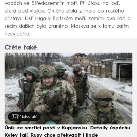
vodách ve Středozemním moři. Při útoku na loď,
která pod vlajkou Ománu plula z Indie do ruského
přístavu Usť-Luga v Baltském moři, zemřeli dva lidé a
sedm dalších bylo zraněno. Moskva se k tomu zatím
nevyjádřila.
Čtěte také
14
fotografií
Únik ze smrtící pasti v Kupjansku. Detaily úspěchu
Kyjev tají, Rusy chce překvapit i jinde