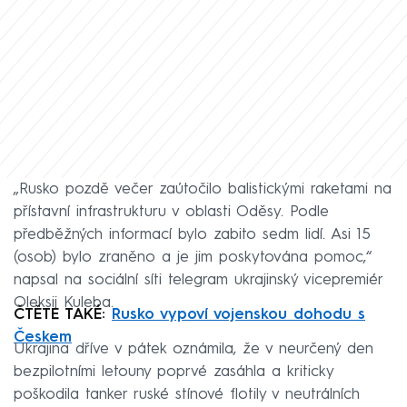
„Rusko pozdě večer zaútočilo balistickými raketami na
přístavní infrastrukturu v oblasti Oděsy. Podle
předběžných informací bylo zabito sedm lidí. Asi 15
(osob) bylo zraněno a je jim poskytována pomoc,“
napsal na sociální síti telegram ukrajinský vicepremiér
Oleksij Kuleba.
ČTĚTE TAKÉ:
Rusko vypoví vojenskou dohodu s
Českem
Ukrajina dříve v pátek oznámila, že v neurčený den
bezpilotními letouny poprvé zasáhla a kriticky
poškodila tanker ruské stínové flotily v neutrálních