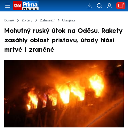
Domů
Zprávy
Zahraničí
Ukrajina
Mohutný ruský útok na Oděsu. Rakety
zasáhly oblast přístavu, úřady hlásí
mrtvé i zraněné