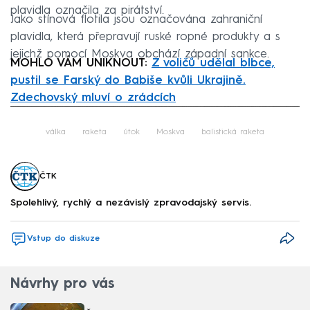
plavidla označila za pirátství.
Jako stínová flotila jsou označována zahraniční
plavidla, která přepravují ruské ropné produkty a s
jejichž pomocí Moskva obchází západní sankce.
MOHLO VÁM UNIKNOUT:
Z voličů udělal blbce,
pustil se Farský do Babiše kvůli Ukrajině.
Zdechovský mluví o zrádcích
Failed to fetch
válka
raketa
útok
Moskva
balistická raketa
ČTK
Spolehlivý, rychlý a nezávislý zpravodajský servis.
Vstup do diskuze
Návrhy pro vás