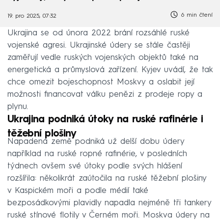
6 min čtení
19. pro 2025, 07:32
Ukrajina se od února 2022 brání rozsáhlé ruské
vojenské agresi. Ukrajinské údery se stále častěji
zaměřují vedle ruských vojenských objektů také na
energetická a průmyslová zařízení. Kyjev uvádí, že tak
chce omezit bojeschopnost Moskvy a oslabit její
možnosti financovat válku penězi z prodeje ropy a
plynu.
Ukrajina podniká útoky na ruské rafinérie i
těžební plošiny
Napadená země podniká už delší dobu údery
například na ruské ropné rafinérie, v posledních
týdnech ovšem své útoky podle svých hlášení
rozšířila: několikrát zaútočila na ruské těžební plošiny
v Kaspickém moři a podle médií také
bezposádkovými plavidly napadla nejméně tři tankery
ruské stínové flotily v Černém moři. Moskva údery na