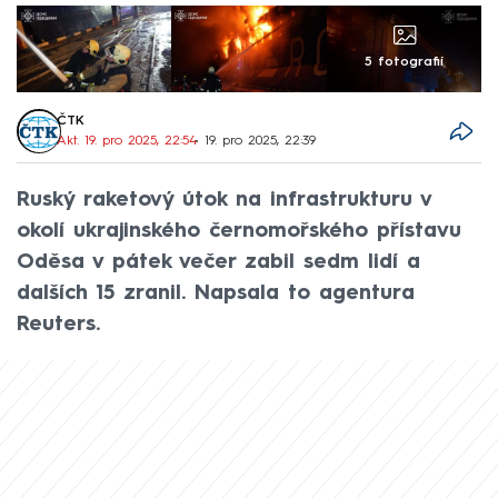
5 fotografií
ČTK
Akt. 19. pro 2025, 22:54
• 19. pro 2025, 22:39
Ruský raketový útok na infrastrukturu v
okolí ukrajinského černomořského přístavu
Oděsa v pátek večer zabil sedm lidí a
dalších 15 zranil. Napsala to agentura
Reuters.