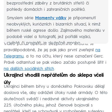
bezprostřední záběry z brutálních střetů či
pohledy domácích i zahraničních politiků.
Smyslem série
Momenty války
je připomenutí
neobvyklých, kuriózních i bizarních situací, k nimž
během ruské agrese došlo. Zajímavého materiálu v
podobě videí a fotografií, jež pořídili vojáci,
civilisté či novináři, je skutečně mnoho.
Video pořídil operátor bezpilotního letounu. Je
pravděpodobné, že jej pak jako první zveřejnil
na
Telegramu
, a to na účtu, který nese označení Gerc.
Právě odtamtud se pak video začalo postupně šířit i
na dalších sociálních sítích
.
Ukrajinci vhodili nepřátelům do sklepa včelí
úly
Ukrajinci během bitvy u doněckého Pokrovsku dělají
doslova vše, aby odráželi útoky ruské armády. O této
skutečnosti svědčí i nedávné aktivity ukrajinského
225. útočného pluku, jehož členové bojovali s
nepřáteli, kteří se schovávali v rozbořeném suterénu.