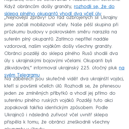
Když obráncům došly granáty,
rozhodli se, že do
sklepa plného okupantů vhodí dva včelí úly
.
„Nejnovější zprávy! Do řad ozbrojených sil Ukrajiny
jsme začali mobilizovat včely. Naše pěší skupina při
průzkumu budovy v pokrovském směru narazila na
suterén plný okupantů. Zatímco nepřítel nadále
vzdoroval, našim vojákům došly všechny granáty.
Obránci později do sklepa plného Rusů shodili dva
úly s ukrajinskými bojovými včelami. Okupanti byli
zlikvidováni,“ informoval ukrajinský 225. útočný pluk
na
svém Telegramu
.
Na záběrech jsou skutečně vidět dva ukrajinští vojáci,
kteří si povšimli včelích úlů. Rozhodli se, že přenesou
jeden ze zmíněných příbytků a vhodí jej přímo do
suterénu plného ruských vojáků. Později tuto akci
zopakovali takřka identickým způsobem. Podle
Ukrajinců i následná zuřivost včel uvnitř sklepa
přispěla k tomu, že obránci zneškodnili všechny