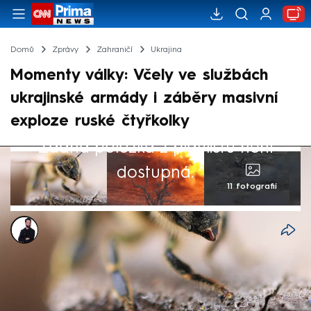
Domů
Zprávy
Zahraničí
Ukrajina
Momenty války: Včely ve službách
ukrajinské armády i záběry masivní
exploze ruské čtyřkolky
Žádná položka z playlistu není
dostupná.
11 fotografií
Marek Veselý
22. bře 2025, 06:32
Ruská invaze na Ukrajinu je bezpochyby
nejkrvavějším konfliktem v Evropě od druhé