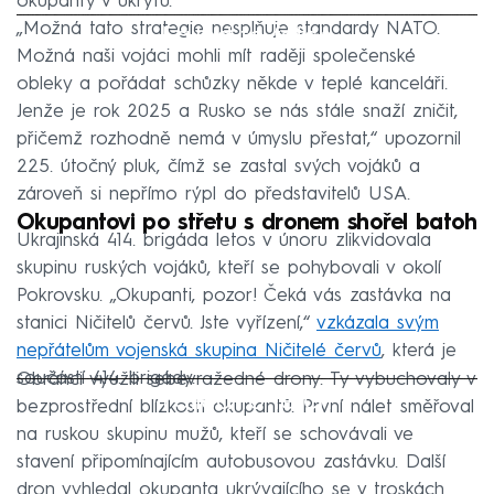
okupanty v úkrytu.
„Možná tato strategie nesplňuje standardy NATO.
Failed to fetch
Možná naši vojáci mohli mít raději společenské
obleky a pořádat schůzky někde v teplé kanceláři.
Jenže je rok 2025 a Rusko se nás stále snaží zničit,
přičemž rozhodně nemá v úmyslu přestat,“ upozornil
225. útočný pluk, čímž se zastal svých vojáků a
zároveň si nepřímo rýpl do představitelů USA.
Okupantovi po střetu s dronem shořel batoh
Ukrajinská 414. brigáda letos v únoru zlikvidovala
skupinu ruských vojáků, kteří se pohybovali v okolí
Pokrovsku. „Okupanti, pozor! Čeká vás zastávka na
stanici Ničitelů červů. Jste vyřízení,“
vzkázala svým
nepřátelům vojenská skupina Ničitelé červů
, která je
součástí 414. brigády.
Obránci využili sebevražedné drony. Ty vybuchovaly v
Failed to fetch
bezprostřední blízkosti okupantů. První nálet směřoval
na ruskou skupinu mužů, kteří se schovávali ve
stavení připomínajícím autobusovou zastávku. Další
dron vyhledal okupanta ukrývajícího se v troskách