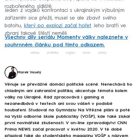
rozbořeného sídliště.
Jeden z vojáků konfrontaci s ukrajinským výbušným
zařízením sice přežil, musel se ale zbavit svého
batohu,
který po explozi začal hořet
. Jeho bratři ve
zbrani takové štěstí neměli.
Všechny díly seriálu Momenty války naleznete v
souhrnném článku pod tímto odkazem.
válka
zvířata
vojáci
dron
včely
Marek Veselý
Věnuje se převážně domácí politické scéně. Nenechává ho
chladným ani zahraniční politika, akcentuje témata kolem
války na Ukrajině. Rád zpracovává i gaming a
nezanedbává v textech ani svou vášeň v podobě
houbaření. Studoval na Gymnáziu Na Vítězné pláni a poté
na Vyšší odborné škole publicistiky (VOŠP), kde také získal
první novinářské zkušenosti. V on-line zpravodajství CNN
Prima NEWS začal pracovat v květnu 2020. V té době
přispíval také do studentského magazínu VOŠP s názvem