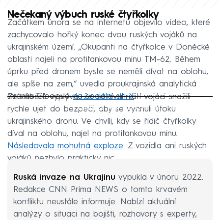
Nečekaný výbuch ruské čtyřkolky
Začátkem února se na internetu objevilo video, které
zachycovalo hořký konec dvou ruských vojáků na
ukrajinském území. „Okupanti na čtyřkolce v Doněcké
oblasti najeli na protitankovou minu TM-62. Během
úprku před dronem byste se neměli dívat na oblohu,
ale spíše na zem,“ uvedla proukrajinská analytická
stránka Cloooud
na sociální síti X
.
Ze záběrů vyplývá, že se dva ruští vojáci snažili
Failed to fetch
rychle ujet do bezpečí, aby se vyhnuli útoku
ukrajinského dronu. Ve chvíli, kdy se řidič čtyřkolky
díval na oblohu, najel na protitankovou minu.
Následovala mohutná exploze
. Z vozidla ani ruských
vojáků nezbylo prakticky nic.
Ruská invaze na Ukrajinu
vypukla v únoru 2022.
Redakce CNN Prima NEWS o tomto krvavém
konfliktu neustále informuje. Nabízí aktuální
analýzy o situaci na bojišti, rozhovory s experty,