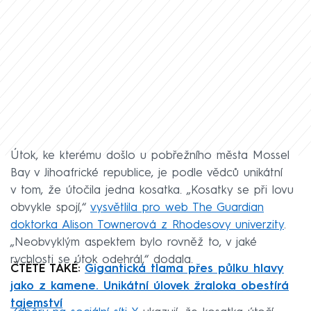
Útok, ke kterému došlo u pobřežního města Mossel
Bay v Jihoafrické republice, je podle vědců unikátní
v tom, že útočila jedna kosatka. „Kosatky se při lovu
obvykle spojí,“
vysvětlila pro web The Guardian
doktorka Alison Townerová z Rhodesovy univerzity
.
„Neobvyklým aspektem bylo rovněž to, v jaké
rychlosti se útok odehrál,“ dodala.
ČTĚTE TAKÉ:
Gigantická tlama přes půlku hlavy
jako z kamene. Unikátní úlovek žraloka obestírá
tajemství