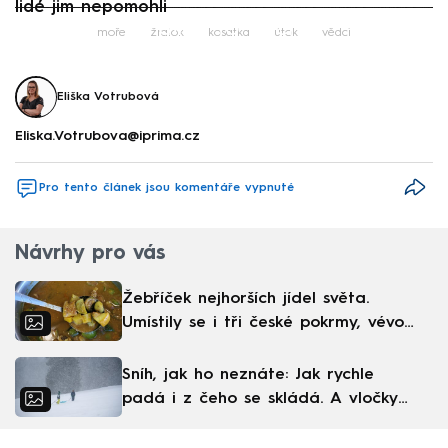
lidé jim nepomohli
Failed to fetch
moře
žralok
kosatka
útok
vědci
Eliška Votrubová
Eliska.Votrubova@iprima.cz
Pro tento článek jsou komentáře vypnuté
Návrhy pro vás
Žebříček nejhorších jídel světa.
Umístily se i tři české pokrmy, vévodí
skandinávská kuchyně
Sníh, jak ho neznáte: Jak rychle
padá i z čeho se skládá. A vločky
nejsou bílé