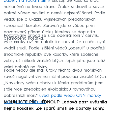
Záběry na sociální síti X
ukazují, že kosatka útočí
nakloněná na levou stranu. Žralok si dravého savce
patrně vůbec nevšiml a neměl nejmenší šanci. Podle
vědců jde o ukázku výjimečných predátorských
schopností kosatek. Zároveň jde o vůbec první
pozorovaný případ útoku, kterého se dopustila
Pozorovaný případ se sice odehrál loni v červnu,
osamocená kosatka.
výzkumníky ovšem natolik fascinoval, že o něm nyní
vydali studii. Podle zjištění vědců „operují“ u pobřeží
Jihoafrické republiky dvě kosatky, které společně
zabily už několik žraloků bílých. Jejich játra jsou totiž
velmi bohatá na živiny.
Podle vědců ale mají útoky těchto dvou mořských
savců negativní vliv na místní populaci žraloků bílých.
„Navzdory svému obdivu k těmto predátorům jsem
stále více znepokojen ekologickou rovnováhou
pobřežních moří,“
uvedl podle webu CNN mořský
biolog Primo Micarelli
.
MOHLI JSTE PŘEHLÉDNOUT: Ledová past uvěznila
hejno kosatek. Ze spárů smrti se dostaly samy,