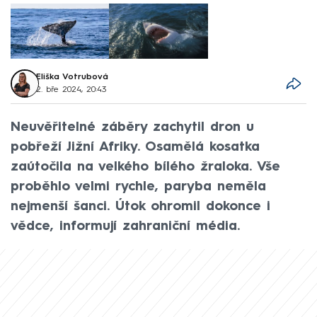
Eliška Votrubová
2. bře 2024, 20:43
Neuvěřitelné záběry zachytil dron u
pobřeží Jižní Afriky. Osamělá kosatka
zaútočila na velkého bílého žraloka. Vše
proběhlo velmi rychle, paryba neměla
nejmenší šanci. Útok ohromil dokonce i
vědce, informují zahraniční média.