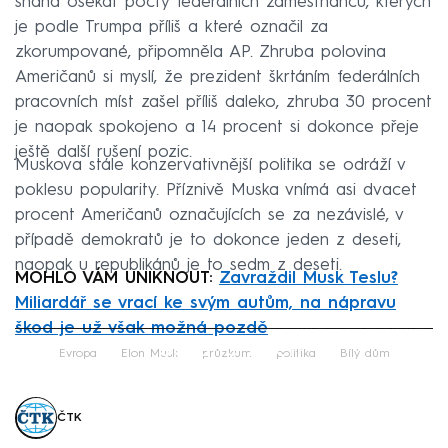
snaha osekat počty federálních zaměstnanců, kterých
je podle Trumpa příliš a které označil za
zkorumpované, připomněla AP. Zhruba polovina
Američanů si myslí, že prezident škrtáním federálních
pracovních míst zašel příliš daleko, zhruba 30 procent
je naopak spokojeno a 14 procent si dokonce přeje
ještě další rušení pozic.
Muskova stále konzervativnější politika se odráží v
poklesu popularity. Příznivě Muska vnímá asi dvacet
procent Američanů označujících se za nezávislé, v
případě demokratů je to dokonce jeden z deseti,
naopak u republikánů je to sedm z deseti.
MOHLO VÁM UNIKNOUT:
Zavraždil Musk Teslu?
Miliardář se vrací ke svým autům, na nápravu
škod je už však možná pozdě
Failed to fetch
Evropa
Elon Musk
průzkum
politika
Bílý dům
ČTK