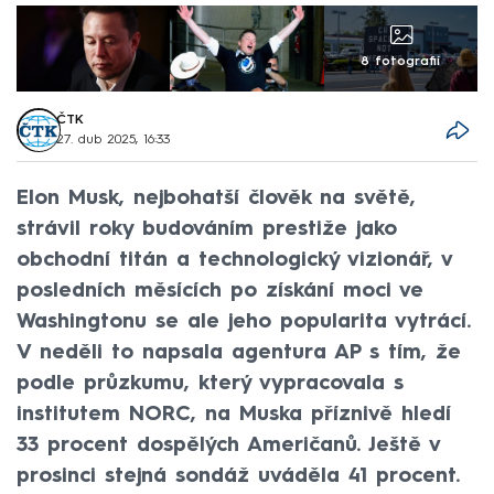
8 fotografií
ČTK
27. dub 2025, 16:33
Elon Musk, nejbohatší člověk na světě,
strávil roky budováním prestiže jako
obchodní titán a technologický vizionář, v
posledních měsících po získání moci ve
Washingtonu se ale jeho popularita vytrácí.
V neděli to napsala agentura AP s tím, že
podle průzkumu, který vypracovala s
institutem NORC, na Muska příznivě hledí
33 procent dospělých Američanů. Ještě v
prosinci stejná sondáž uváděla 41 procent.