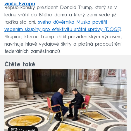
vinila Evropu
Republikánský prezident Donald Trump, který se v
lednu vrátil do Bílého domu a který zemi vede již
takřka sto dní,
svého důvěrníka Muska pověřil
vedením skupiny pro efektivitu státní správy (DOGE)
.
Skupina, kterou Trump zřídil prezidentským výnosem,
navrhuje hlavě výdajové škrty a plošná propouštění
federálních zaměstnanců.
Čtěte také
15
fotografií