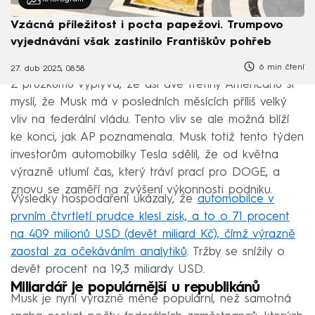
Vzácná příležitost i pocta papežovi. Trumpovo
vyjednávání však zastínilo Františkův pohřeb
6 min čtení
27. dub 2025, 08:58
Z průzkumu vyplývá, že asi dvě třetiny Američanů si
myslí, že Musk má v posledních měsících příliš velký
vliv na federální vládu. Tento vliv se ale možná blíží
ke konci, jak AP poznamenala. Musk totiž tento týden
investorům automobilky Tesla sdělil, že od května
výrazně utlumí čas, který tráví prací pro DOGE, a
znovu se zaměří na zvýšení výkonnosti podniku.
Výsledky hospodaření ukázaly, že
automobilce v
prvním čtvrtletí prudce klesl zisk, a to o 71 procent
na 409 milionů USD (devět miliard Kč), čímž výrazně
zaostal za očekáváním analytiků
. Tržby se snížily o
devět procent na 19,3 miliardy USD.
Miliardář je populárnější u republikánů
Musk je nyní výrazně méně populární, než samotná