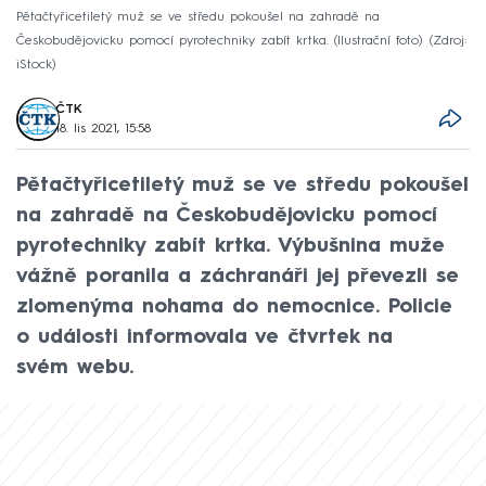
Pětačtyřicetiletý muž se ve středu pokoušel na zahradě na
Českobudějovicku pomocí pyrotechniky zabít krtka. (Ilustrační foto)
Zdroj:
iStock
ČTK
18. lis 2021, 15:58
Pětačtyřicetiletý muž se ve středu pokoušel
na zahradě na Českobudějovicku pomocí
pyrotechniky zabít krtka. Výbušnina muže
vážně poranila a záchranáři jej převezli se
zlomenýma nohama do nemocnice. Policie
o události informovala ve čtvrtek na
svém webu.