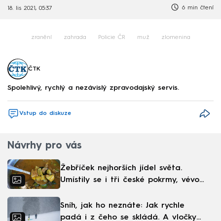
6 min čtení
18. lis 2021, 05:37
zranění
zahrada
Policie ČR
muž
zlomenina
ČTK
Spolehlivý, rychlý a nezávislý zpravodajský servis.
Vstup do diskuze
Návrhy pro vás
Žebříček nejhorších jídel světa.
Umístily se i tři české pokrmy, vévodí
skandinávská kuchyně
Sníh, jak ho neznáte: Jak rychle
padá i z čeho se skládá. A vločky