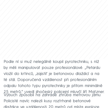
Podle ní si muž nelegálně koupil pyrotechniku, s níž
by měli manipulovat pouze profesionálové. „Petardu
vložil do krtinců, ‚zajistil‘ je betonovou dlaždicí a na
té stál. Doporučená vzdálenost při profesionálním
odpalu tohoto typu pyrotechniky je přitom minimálně
25 metrů,“ uvedl jihočeský policejní mluvčí Jiří Matzner.
Výbuch způsobil na zahradě zhruba metrovou jámu.
Policisté navíc nalezli kusy roztrhané betonové
dlaždice ve vzdálenosti 20 metrů od místa exploze.